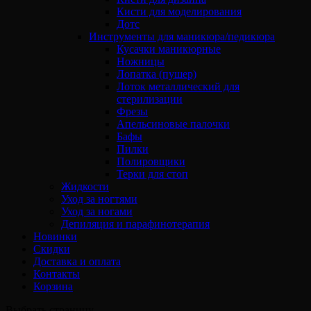
Кисти для моделирования
Дотс
Инструменты для маникюра/педикюра
Кусачки маникюрные
Ножницы
Лопатка (пушер)
Лоток металлический для
стерилизации
Фрезы
Апельсиновые палочки
Бафы
Пилки
Полировщики
Терки для стоп
Жидкости
Уход за ногтями
Уход за ногами
Депиляция и парафинотерапия
Новинки
Скидки
Доставка и оплата
Контакты
Корзина
Выбрать страницу