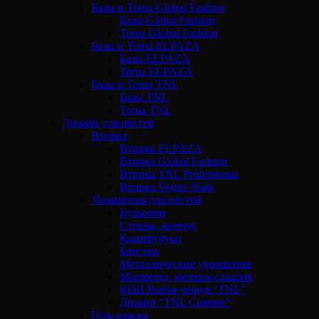
Базы и Топы Global Fashion
Базы Global Fashion
Топы Global Fashion
Базы и Топы ELPAZA
Базы ELPAZA
Топы ELPAZA
Базы и Топы TNL
Базы TNL
Топы TNL
Дизайн для ногтей
Втирка
Втирка ELPAZA
Втирка Global Fashion
Втирка TNL Professional
Втирка Vogue Nails
Украшения для ногтей
Бульонки
Стразы, жемчуг
Камифубуки
Блестки
Металлические украшения
Мармелад, меланж-сахарок
КОИ Рыбья чешуя “TNL”
Дизайн “TNL Сияние”
Гель-краска