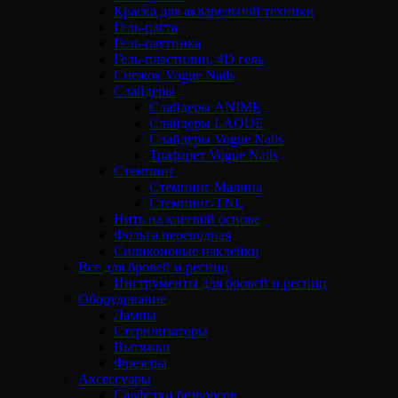
Краска для акварельной техники
Гель-паста
Гель-паутинка
Гель-пластилин, 4D гель
Снежок Vogue Nails
Слайдеры
Слайдеры ANIME
Слайдеры LAQUE
Слайдеры Vogue Nails
Трафарет Vogue Nails
Стемпинг
Стемпинг Малина
Стемпинг-TNL
Нить на клеевой основе
Фольга переводная
Силиконовые наклейки
Все для бровей и ресниц
Инструменты для бровей и ресниц
Оборудование
Лампы
Стерилизаторы
Вытяжки
Фрезеры
Аксессуары
Салфетки безворсов