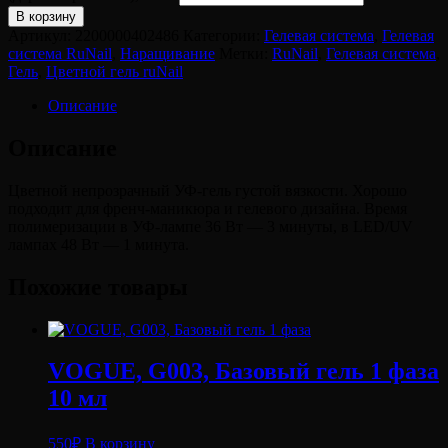
В корзину
Артикул:
2200000402486
Категории:
Гелевая система
,
Гелевая
система RuNail
,
Наращивание
Метки:
RuNail
,
Гелевая система
,
Гель
,
Цветной гель ruNail
Описание
Описание
Цветной непрозрачный УФ-гель густой вязкости. Хорошо
подходит для френч-маникюра и гелевого дизайна. Время
полимеризации в УФ-лампе 36 Вт — 3 минуты, в LED/UV
лампах 48 Вт — 1 минута.
Похожие товары
VOGUE, G003, Базовый гель 1 фаза
10 мл
550
₽
В корзину