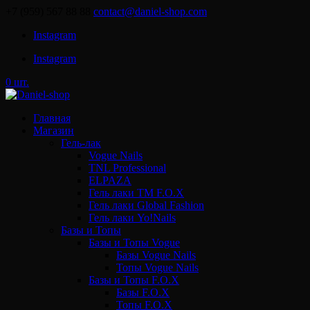
+7 (959) 567 88 88
contact@daniel-shop.com
Instagram
Instagram
0 шт.
Главная
Магазин
Гель-лак
Vogue Nails
TNL Professional
ELPAZA
Гель лаки ТМ F.O.X
Гель лаки Global Fashion
Гель лаки Yo!Nails
Базы и Топы
Базы и Топы Vogue
Базы Vogue Nails
Топы Vogue Nails
Базы и Топы F.O.X
Базы F.O.X
Топы F.O.X