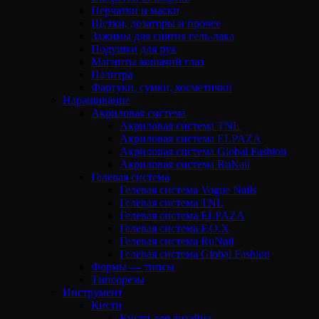
Перчатки и маски
Щетки, дозаторы и прочее
Зажимы для снятия гель-лака
Подушки для рук
Магниты кошачий глаз
Палитра
Фартуки, сумки, косметички
Наращивание
Акриловая система
Акриловая система TNL
Акриловая система ELPAZA
Акриловая система Global Fashion
Акриловая система RuNail
Гелевая система
Гелевая система Vogue Nails
Гелевая система TNL
Гелевая система ELPAZA
Гелевая система F.O.X
Гелевая система RuNail
Гелевая система Global Fashion
Формы — типсы
Типсорезы
Инструмент
Кисти
Кисти для дизайна