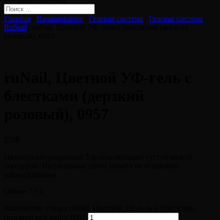
Главная
/
Наращивание
/
Гелевая система
/
Гелевая система
RuNail
/ ruNail, Цветной УФ-гель с блестками (дерзкий
розовый), 0957
ruNail, Цветной УФ-гель с
блестками (дерзкий
розовый), 0957
250
₽
Цветной непрозрачный Уф-гель обладает густой вязкой
текстурой. Натуральные цвета никого не оставляют
равнодушными.
Объем 7.5 г.
Количество товара ruNail, Цветной УФ-гель с блестками
(дерзкий розовый), 0957