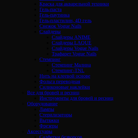
Краска для акварельной техники
Гель-паста
Гель-паутинка
Гель-пластилин, 4D гель
Снежок Vogue Nails
Слайдеры
Слайдеры ANIME
Слайдеры LAQUE
Слайдеры Vogue Nails
Трафарет Vogue Nails
Стемпинг
Стемпинг Малина
Стемпинг-TNL
Нить на клеевой основе
Фольга переводная
Силиконовые наклейки
Все для бровей и ресниц
Инструменты для бровей и ресниц
Оборудование
Лампы
Стерилизаторы
Вытяжки
Фрезеры
Аксессуары
Салфетки безворсов