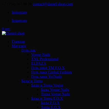
+7 (959) 567 88 88
contact@daniel-shop.com
Instagram
Instagram
0 шт.
Главная
Магазин
Гель-лак
Vogue Nails
TNL Professional
ELPAZA
Гель лаки ТМ F.O.X
Гель лаки Global Fashion
Гель лаки Yo!Nails
Базы и Топы
Базы и Топы Vogue
Базы Vogue Nails
Топы Vogue Nails
Базы и Топы F.O.X
Базы F.O.X
Топы F.O.X