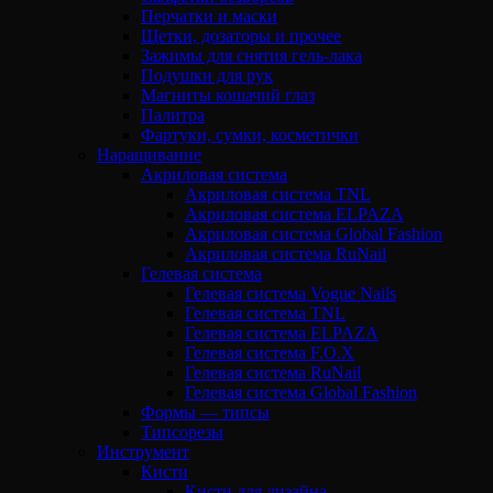
Перчатки и маски
Щетки, дозаторы и прочее
Зажимы для снятия гель-лака
Подушки для рук
Магниты кошачий глаз
Палитра
Фартуки, сумки, косметички
Наращивание
Акриловая система
Акриловая система TNL
Акриловая система ELPAZA
Акриловая система Global Fashion
Акриловая система RuNail
Гелевая система
Гелевая система Vogue Nails
Гелевая система TNL
Гелевая система ELPAZA
Гелевая система F.O.X
Гелевая система RuNail
Гелевая система Global Fashion
Формы — типсы
Типсорезы
Инструмент
Кисти
Кисти для дизайна