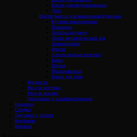
Кисти для моделирования
Дотс
Инструменты для маникюра/педикюра
Кусачки маникюрные
Ножницы
Лопатка (пушер)
Лоток металлический для
стерилизации
Фрезы
Апельсиновые палочки
Бафы
Пилки
Полировщики
Терки для стоп
Жидкости
Уход за ногтями
Уход за ногами
Депиляция и парафинотерапия
Новинки
Скидки
Доставка и оплата
Контакты
Корзина
Выбрать страницу