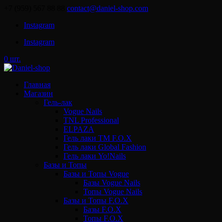
+7 (959) 567 88 88
contact@daniel-shop.com
Instagram
Instagram
0 шт.
Главная
Магазин
Гель-лак
Vogue Nails
TNL Professional
ELPAZA
Гель лаки ТМ F.O.X
Гель лаки Global Fashion
Гель лаки Yo!Nails
Базы и Топы
Базы и Топы Vogue
Базы Vogue Nails
Топы Vogue Nails
Базы и Топы F.O.X
Базы F.O.X
Топы F.O.X