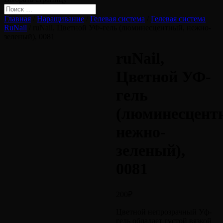
Главная
/
Наращивание
/
Гелевая система
/
Гелевая система
RuNail
/ ruNail, Цветной УФ-гель (люминесцентный, нежно-
зеленый), 0081
ruNail,
Цветной УФ-
гель
(люминесцент
нежно-
зеленый),
0081
200
₽
Цветной непрозрачный Уф-
гель обладает густой вязкой