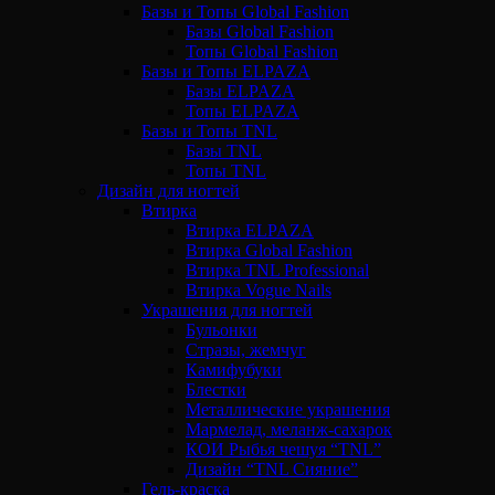
Базы и Топы Global Fashion
Базы Global Fashion
Топы Global Fashion
Базы и Топы ELPAZA
Базы ELPAZA
Топы ELPAZA
Базы и Топы TNL
Базы TNL
Топы TNL
Дизайн для ногтей
Втирка
Втирка ELPAZA
Втирка Global Fashion
Втирка TNL Professional
Втирка Vogue Nails
Украшения для ногтей
Бульонки
Стразы, жемчуг
Камифубуки
Блестки
Металлические украшения
Мармелад, меланж-сахарок
КОИ Рыбья чешуя “TNL”
Дизайн “TNL Сияние”
Гель-краска