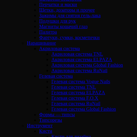
Перчатки и маски
Щетки, дозаторы и прочее
Зажимы для снятия гель-лака
Подушки для рук
Магниты кошачий глаз
Палитра
Фартуки, сумки, косметички
Наращивание
Акриловая система
Акриловая система TNL
Акриловая система ELPAZA
Акриловая система Global Fashion
Акриловая система RuNail
Гелевая система
Гелевая система Vogue Nails
Гелевая система TNL
Гелевая система ELPAZA
Гелевая система F.O.X
Гелевая система RuNail
Гелевая система Global Fashion
Формы — типсы
Типсорезы
Инструмент
Кисти
Кисти для дизайна