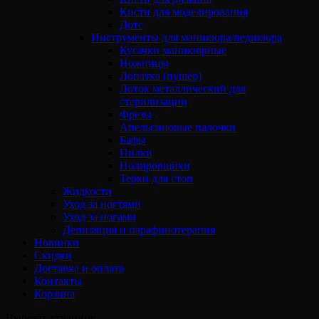
Кисти для моделирования
Дотс
Инструменты для маникюра/педикюра
Кусачки маникюрные
Ножницы
Лопатка (пушер)
Лоток металлический для
стерилизации
Фрезы
Апельсиновые палочки
Бафы
Пилки
Полировщики
Терки для стоп
Жидкости
Уход за ногтями
Уход за ногами
Депиляция и парафинотерапия
Новинки
Скидки
Доставка и оплата
Контакты
Корзина
Выбрать страницу