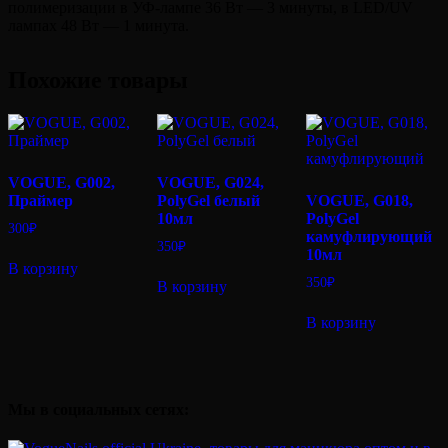
полимеризации в УФ-лампе 36 Вт — 3 минуты, в LED/UV
лампах 48 Вт — 1 минута.
Похожие товары
VOGUE, G002,
VOGUE, G024,
Праймер
PolyGel белый
VOGUE, G018,
10мл
PolyGel
300
₽
камуфлирующий
350
₽
10мл
В корзину
350
₽
В корзину
В корзину
Мы в социальных сетях: