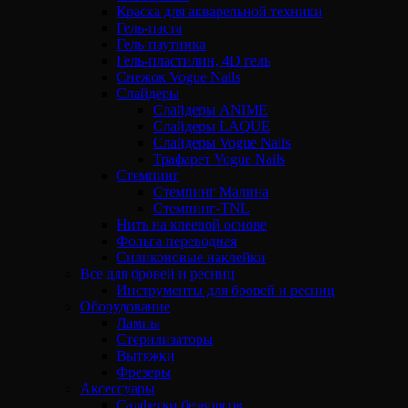
Краска для акварельной техники
Гель-паста
Гель-паутинка
Гель-пластилин, 4D гель
Снежок Vogue Nails
Слайдеры
Слайдеры ANIME
Слайдеры LAQUE
Слайдеры Vogue Nails
Трафарет Vogue Nails
Стемпинг
Стемпинг Малина
Стемпинг-TNL
Нить на клеевой основе
Фольга переводная
Силиконовые наклейки
Все для бровей и ресниц
Инструменты для бровей и ресниц
Оборудование
Лампы
Стерилизаторы
Вытяжки
Фрезеры
Аксессуары
Салфетки безворсов