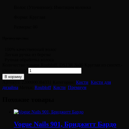
Волос (Уточнение): Имитация колонка
Форма: Круглая
Размеры: 00
Преимущества:
100% качественный волос
Легкая ручка из березы
Ручная обработка волоса
Количество товара Roubloff, DS13R №00 Круглая из синтет.-
имит.колонк
В корзину
Артикул:
2200000384331
Категории:
Кисти
,
Кисти для
дизайна
Метки:
Roubloff
,
Кисти
,
Премиум
Похожие товары
Vogue Nails 901, Бриджитт Бардо