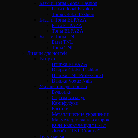
Базы и Топы Global Fashion
Базы Global Fashion
Топы Global Fashion
Базы и Топы ELPAZA
Базы ELPAZA
Топы ELPAZA
Базы и Топы TNL
Базы TNL
Топы TNL
Дизайн для ногтей
Втирка
Втирка ELPAZA
Втирка Global Fashion
Втирка TNL Professional
Втирка Vogue Nails
Украшения для ногтей
Бульонки
Стразы, жемчуг
Камифубуки
Блестки
Металлические украшения
Мармелад, меланж-сахарок
КОИ Рыбья чешуя “TNL”
Дизайн “TNL Сияние”
Гель-краска