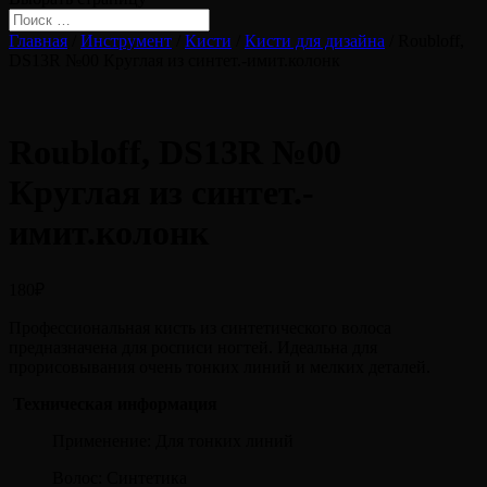
Главная
/
Инструмент
/
Кисти
/
Кисти для дизайна
/ Roubloff,
DS13R №00 Круглая из синтет.-имит.колонк
Roubloff, DS13R №00
Круглая из синтет.-
имит.колонк
180
₽
Профессиональная кисть из синтетического волоса
предназначена для росписи ногтей. Идеальна для
прорисовывания очень тонких линий и мелких деталей.
Техническая информация
Применение: Для тонких линий
Волос: Синтетика