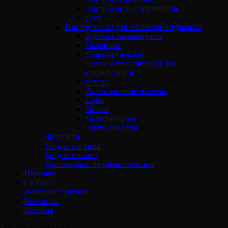
Кисти для моделирования
Дотс
Инструменты для маникюра/педикюра
Кусачки маникюрные
Ножницы
Лопатка (пушер)
Лоток металлический для
стерилизации
Фрезы
Апельсиновые палочки
Бафы
Пилки
Полировщики
Терки для стоп
Жидкости
Уход за ногтями
Уход за ногами
Депиляция и парафинотерапия
Новинки
Скидки
Доставка и оплата
Контакты
Корзина
Выбрать страницу