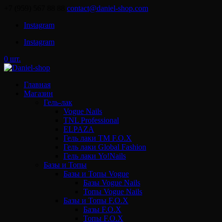
+7 (959) 567 88 88
contact@daniel-shop.com
Instagram
Instagram
0 шт.
Главная
Магазин
Гель-лак
Vogue Nails
TNL Professional
ELPAZA
Гель лаки ТМ F.O.X
Гель лаки Global Fashion
Гель лаки Yo!Nails
Базы и Топы
Базы и Топы Vogue
Базы Vogue Nails
Топы Vogue Nails
Базы и Топы F.O.X
Базы F.O.X
Топы F.O.X