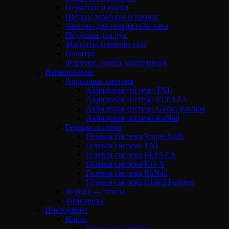
Перчатки и маски
Щетки, дозаторы и прочее
Зажимы для снятия гель-лака
Подушки для рук
Магниты кошачий глаз
Палитра
Фартуки, сумки, косметички
Наращивание
Акриловая система
Акриловая система TNL
Акриловая система ELPAZA
Акриловая система Global Fashion
Акриловая система RuNail
Гелевая система
Гелевая система Vogue Nails
Гелевая система TNL
Гелевая система ELPAZA
Гелевая система F.O.X
Гелевая система RuNail
Гелевая система Global Fashion
Формы — типсы
Типсорезы
Инструмент
Кисти
Кисти для дизайна