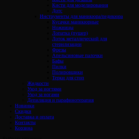
Кисти для моделирования
Дотс
Инструменты для маникюра/педикюра
Кусачки маникюрные
Ножницы
Лопатка (пушер)
Лоток металлический для
стерилизации
Фрезы
Апельсиновые палочки
Бафы
Пилки
Полировщики
Терки для стоп
Жидкости
Уход за ногтями
Уход за ногами
Депиляция и парафинотерапия
Новинки
Скидки
Доставка и оплата
Контакты
Корзина
Выбрать страницу