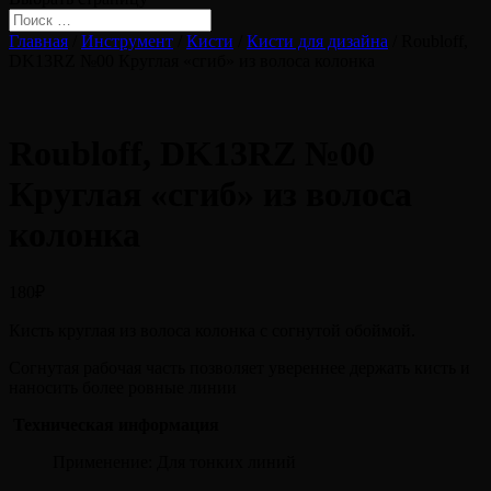
Главная
/
Инструмент
/
Кисти
/
Кисти для дизайна
/ Roubloff,
DK13RZ №00 Круглая «сгиб» из волоса колонка
Roubloff, DK13RZ №00
Круглая «сгиб» из волоса
колонка
180
₽
Кисть круглая из волоса колонка с согнутой обоймой.
Согнутая рабочая часть позволяет увереннее держать кисть и
наносить более ровные линии
Техническая информация
Применение: Для тонких линий