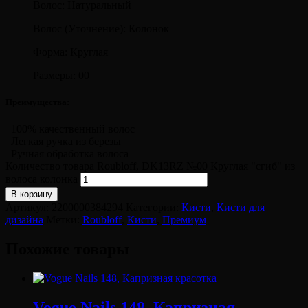
Волос: Натуральный
Волос (Уточнение): Колонок
Форма: Круглая
Размеры: 00
Преимущества:
100% качественный волос
Легкая ручка из березы
Ручная обработка волоса
Количество товара Roubloff, DK13RZ №00 Круглая "сгиб" из
волоса колонка
В корзину
Артикул:
2200000384294
Категории:
Кисти
,
Кисти для
дизайна
Метки:
Roubloff
,
Кисти
,
Премиум
Похожие товары
Vogue Nails 148, Капризная