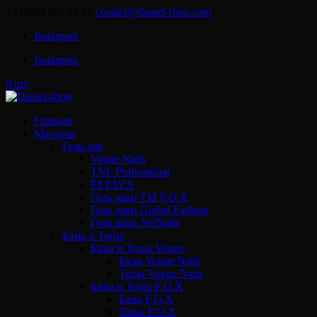
+7 (959) 567 88 88
contact@daniel-shop.com
Instagram
Instagram
0 шт.
Главная
Магазин
Гель-лак
Vogue Nails
TNL Professional
ELPAZA
Гель лаки ТМ F.O.X
Гель лаки Global Fashion
Гель лаки Yo!Nails
Базы и Топы
Базы и Топы Vogue
Базы Vogue Nails
Топы Vogue Nails
Базы и Топы F.O.X
Базы F.O.X
Топы F.O.X