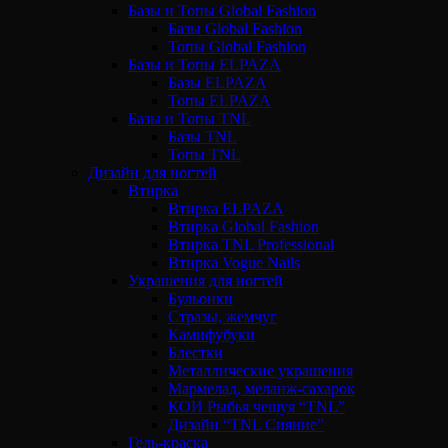
Базы и Топы Global Fashion
Базы Global Fashion
Топы Global Fashion
Базы и Топы ELPAZA
Базы ELPAZA
Топы ELPAZA
Базы и Топы TNL
Базы TNL
Топы TNL
Дизайн для ногтей
Втирка
Втирка ELPAZA
Втирка Global Fashion
Втирка TNL Professional
Втирка Vogue Nails
Украшения для ногтей
Бульонки
Стразы, жемчуг
Камифубуки
Блестки
Металлические украшения
Мармелад, меланж-сахарок
КОИ Рыбья чешуя “TNL”
Дизайн “TNL Сияние”
Гель-краска