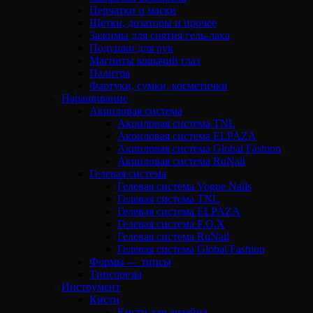
Перчатки и маски
Щетки, дозаторы и прочее
Зажимы для снятия гель-лака
Подушки для рук
Магниты кошачий глаз
Палитра
Фартуки, сумки, косметички
Наращивание
Акриловая система
Акриловая система TNL
Акриловая система ELPAZA
Акриловая система Global Fashion
Акриловая система RuNail
Гелевая система
Гелевая система Vogue Nails
Гелевая система TNL
Гелевая система ELPAZA
Гелевая система F.O.X
Гелевая система RuNail
Гелевая система Global Fashion
Формы — типсы
Типсорезы
Инструмент
Кисти
Кисти для дизайна