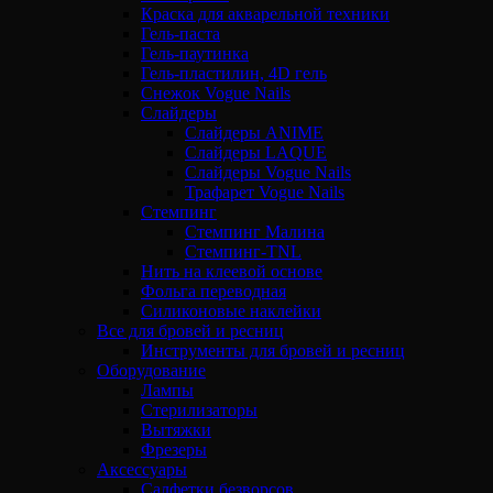
Краска для акварельной техники
Гель-паста
Гель-паутинка
Гель-пластилин, 4D гель
Снежок Vogue Nails
Слайдеры
Слайдеры ANIME
Слайдеры LAQUE
Слайдеры Vogue Nails
Трафарет Vogue Nails
Стемпинг
Стемпинг Малина
Стемпинг-TNL
Нить на клеевой основе
Фольга переводная
Силиконовые наклейки
Все для бровей и ресниц
Инструменты для бровей и ресниц
Оборудование
Лампы
Стерилизаторы
Вытяжки
Фрезеры
Аксессуары
Салфетки безворсов