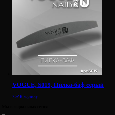
VOGUE, S019, Пилка-баф серый
75
₽
В корзину
Мы в социальных сетях: