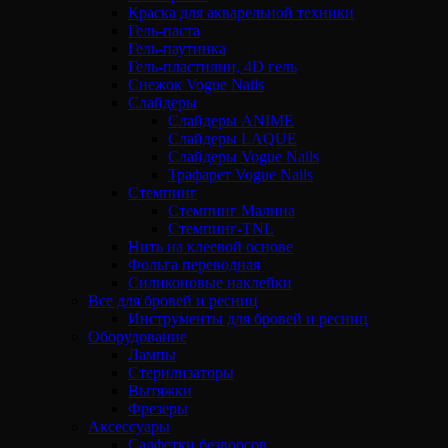
Краска для акварельной техники
Гель-паста
Гель-паутинка
Гель-пластилин, 4D гель
Снежок Vogue Nails
Слайдеры
Слайдеры ANIME
Слайдеры LAQUE
Слайдеры Vogue Nails
Трафарет Vogue Nails
Стемпинг
Стемпинг Малина
Стемпинг-TNL
Нить на клеевой основе
Фольга переводная
Силиконовые наклейки
Все для бровей и ресниц
Инструменты для бровей и ресниц
Оборудование
Лампы
Стерилизаторы
Вытяжки
Фрезеры
Аксессуары
Салфетки безворсов