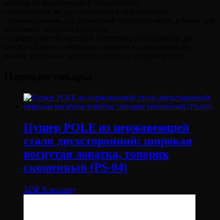
абразив на металлической поверхности;
• не сползают, не расслаиваются и не размокают;
• рекомендованы для деликатной обработки кожи, а также для
полировки ногтевой пластины;
• гарантируют безопасный гигиенический педикюр для
каждого клиента: абразивная наклейка утилизируется, а
основа тщательно дезинфицируется и стерилизуется.
Похожие товары
Пушер POLE из нержавеющей
стали двухсторонний: широкая
вогнутая лопатка, топорик
скошенный (PS-04)
325
₽
В корзину