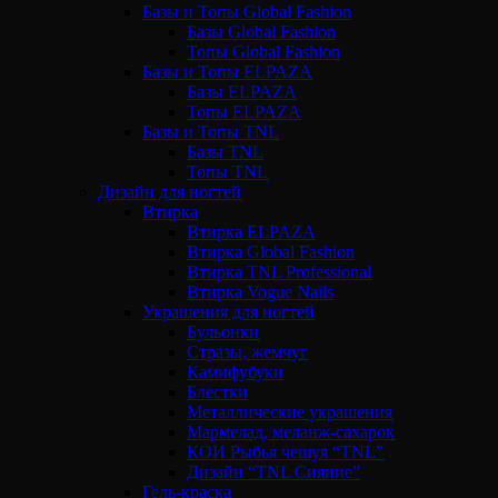
Базы и Топы Global Fashion
Базы Global Fashion
Топы Global Fashion
Базы и Топы ELPAZA
Базы ELPAZA
Топы ELPAZA
Базы и Топы TNL
Базы TNL
Топы TNL
Дизайн для ногтей
Втирка
Втирка ELPAZA
Втирка Global Fashion
Втирка TNL Professional
Втирка Vogue Nails
Украшения для ногтей
Бульонки
Стразы, жемчуг
Камифубуки
Блестки
Металлические украшения
Мармелад, меланж-сахарок
КОИ Рыбья чешуя “TNL”
Дизайн “TNL Сияние”
Гель-краска