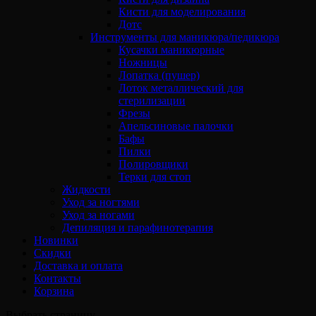
Кисти для моделирования
Дотс
Инструменты для маникюра/педикюра
Кусачки маникюрные
Ножницы
Лопатка (пушер)
Лоток металлический для
стерилизации
Фрезы
Апельсиновые палочки
Бафы
Пилки
Полировщики
Терки для стоп
Жидкости
Уход за ногтями
Уход за ногами
Депиляция и парафинотерапия
Новинки
Скидки
Доставка и оплата
Контакты
Корзина
Выбрать страницу