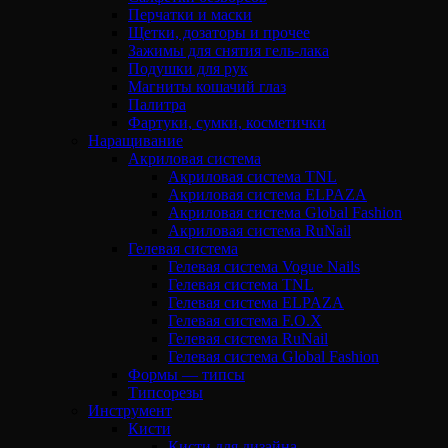
Перчатки и маски
Щетки, дозаторы и прочее
Зажимы для снятия гель-лака
Подушки для рук
Магниты кошачий глаз
Палитра
Фартуки, сумки, косметички
Наращивание
Акриловая система
Акриловая система TNL
Акриловая система ELPAZA
Акриловая система Global Fashion
Акриловая система RuNail
Гелевая система
Гелевая система Vogue Nails
Гелевая система TNL
Гелевая система ELPAZA
Гелевая система F.O.X
Гелевая система RuNail
Гелевая система Global Fashion
Формы — типсы
Типсорезы
Инструмент
Кисти
Кисти для дизайна