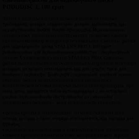
L
PODODISC L 100 грит
100
ГРИТ
Забота о здоровье клиента является одним из главных
требований, которое обязательно должно выполнятся при
осуществлении любой бьюти-процедуры. Использование
одноразовых абразивных инструментов позволяет сделать
салонный маникюр и педикюр безопасными. Сменные файлы
для педикюрного диска STALEKS PRO L 100 грит
рекомендован для использования совместно с педикюрным
диском XS (диаметр 25 мм) от STALEKS PRO. Сменные
файлы выполнены из влагоустойчивых материалов, благодаря
которым их можно использовать как для сухого, так и для
влажного педикюра. Благодаря специальной клейкой основе
сменные файлы не отклеиваются и не смещаются с
металлической основы во время выполнения процедуры, при
этом легко удаляются после использования и не оставляют
следов. Использование инструментов со сменными
абразивными файлами – залог безопасности процедуры.
• файлы просты в эксплуатации: легко наносятся на диск-
основу, которая в свою очередь используется, как насадка для
фрезера;
• оснащены износостойким и влагоустойчивым абразивом;
• имеют прочную клеевую основу, которая надежно держит