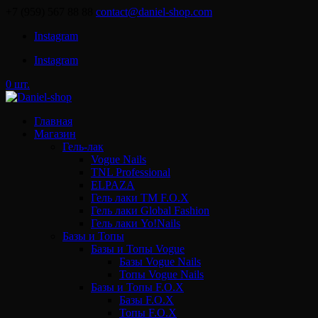
+7 (959) 567 88 88
contact@daniel-shop.com
Instagram
Instagram
0 шт.
Главная
Магазин
Гель-лак
Vogue Nails
TNL Professional
ELPAZA
Гель лаки ТМ F.O.X
Гель лаки Global Fashion
Гель лаки Yo!Nails
Базы и Топы
Базы и Топы Vogue
Базы Vogue Nails
Топы Vogue Nails
Базы и Топы F.O.X
Базы F.O.X
Топы F.O.X