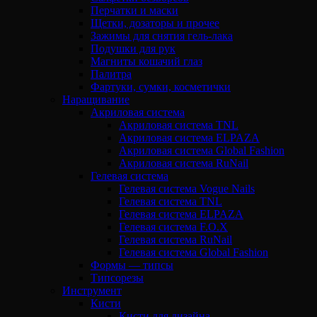
Перчатки и маски
Щетки, дозаторы и прочее
Зажимы для снятия гель-лака
Подушки для рук
Магниты кошачий глаз
Палитра
Фартуки, сумки, косметички
Наращивание
Акриловая система
Акриловая система TNL
Акриловая система ELPAZA
Акриловая система Global Fashion
Акриловая система RuNail
Гелевая система
Гелевая система Vogue Nails
Гелевая система TNL
Гелевая система ELPAZA
Гелевая система F.O.X
Гелевая система RuNail
Гелевая система Global Fashion
Формы — типсы
Типсорезы
Инструмент
Кисти
Кисти для дизайна