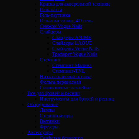
Краска для акварельной техники
Гель-паста
Гель-паутинка
Гель-пластилин, 4D гель
Снежок Vogue Nails
Слайдеры
Слайдеры ANIME
Слайдеры LAQUE
Слайдеры Vogue Nails
Трафарет Vogue Nails
Стемпинг
Стемпинг Малина
Стемпинг-TNL
Нить на клеевой основе
Фольга переводная
Силиконовые наклейки
Все для бровей и ресниц
Инструменты для бровей и ресниц
Оборудование
Лампы
Стерилизаторы
Вытяжки
Фрезеры
Аксессуары
Салфетки безворсов