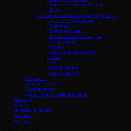
Кисти для моделирования
Дотс
Инструменты для маникюра/педикюра
Кусачки маникюрные
Ножницы
Лопатка (пушер)
Лоток металлический для
стерилизации
Фрезы
Апельсиновые палочки
Бафы
Пилки
Полировщики
Терки для стоп
Жидкости
Уход за ногтями
Уход за ногами
Депиляция и парафинотерапия
Новинки
Скидки
Доставка и оплата
Контакты
Корзина
Выбрать страницу