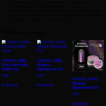
Нанести гель-лак по технологии, используя топ без
липкого слоя. Заполимеризовать.
Специальным аппликатором или спонжиком нанести
втирку на поверхность ногтя втирающими движениями.
Перекрыть топом и заполимеризовать.
Похожие товары
VOGUE, P005,
VOGUE, V002,
Гель Snowflake
Втирка
White 5гр
Призматик №2
300
₽
250
₽
VOGUE, V004,
Втирка
В корзину
В корзину
Призматик №4
250
₽
В корзину