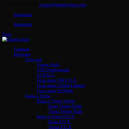
+7 (959) 567 88 88
contact@daniel-shop.com
Instagram
Instagram
0 шт.
Главная
Магазин
Гель-лак
Vogue Nails
TNL Professional
ELPAZA
Гель лаки ТМ F.O.X
Гель лаки Global Fashion
Гель лаки Yo!Nails
Базы и Топы
Базы и Топы Vogue
Базы Vogue Nails
Топы Vogue Nails
Базы и Топы F.O.X
Базы F.O.X
Топы F.O.X