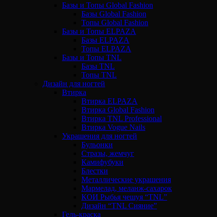
Базы и Топы Global Fashion
Базы Global Fashion
Топы Global Fashion
Базы и Топы ELPAZA
Базы ELPAZA
Топы ELPAZA
Базы и Топы TNL
Базы TNL
Топы TNL
Дизайн для ногтей
Втирка
Втирка ELPAZA
Втирка Global Fashion
Втирка TNL Professional
Втирка Vogue Nails
Украшения для ногтей
Бульонки
Стразы, жемчуг
Камифубуки
Блестки
Металлические украшения
Мармелад, меланж-сахарок
КОИ Рыбья чешуя “TNL”
Дизайн “TNL Сияние”
Гель-краска