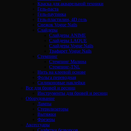
Краска для акварельной техники
Гель-паста
Гель-паутинка
Гель-пластилин, 4D гель
Снежок Vogue Nails
Слайдеры
Слайдеры ANIME
Слайдеры LAQUE
Слайдеры Vogue Nails
Трафарет Vogue Nails
Стемпинг
Стемпинг Малина
Стемпинг-TNL
Нить на клеевой основе
Фольга переводная
Силиконовые наклейки
Все для бровей и ресниц
Инструменты для бровей и ресниц
Оборудование
Лампы
Стерилизаторы
Вытяжки
Фрезеры
Аксессуары
Салфетки безворсов