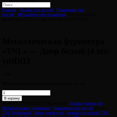
Главная
/
Дизайн для ногтей
/
Украшения для
ногтей
/
Металлические украшения
/ Металлическая
фурнитура «TNL» — Диор белый (4 шт/уп)Di12
Металлическая фурнитура
«TNL» — Диор белый (4 шт/
уп)Di12
120
₽
Металлическая фурнитура для дизайна ногтей
Количество
товара
В корзину
Металлическая
Артикул:
2200000432728
Категории:
Дизайн для ногтей
,
фурнитура
Металлические украшения
,
Украшения для ногтей
Метки:
"TNL"
TNL Professional
,
Декор для ногтей
,
дизайн для ногтей TNL
-