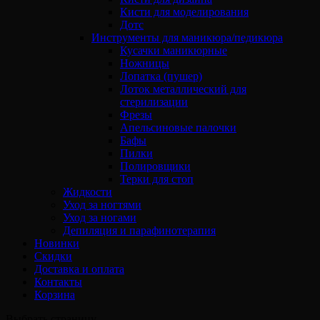
Кисти для моделирования
Дотс
Инструменты для маникюра/педикюра
Кусачки маникюрные
Ножницы
Лопатка (пушер)
Лоток металлический для
стерилизации
Фрезы
Апельсиновые палочки
Бафы
Пилки
Полировщики
Терки для стоп
Жидкости
Уход за ногтями
Уход за ногами
Депиляция и парафинотерапия
Новинки
Скидки
Доставка и оплата
Контакты
Корзина
Выбрать страницу