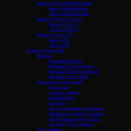
Базы и Топы Global Fashion
Базы Global Fashion
Топы Global Fashion
Базы и Топы ELPAZA
Базы ELPAZA
Топы ELPAZA
Базы и Топы TNL
Базы TNL
Топы TNL
Дизайн для ногтей
Втирка
Втирка ELPAZA
Втирка Global Fashion
Втирка TNL Professional
Втирка Vogue Nails
Украшения для ногтей
Бульонки
Стразы, жемчуг
Камифубуки
Блестки
Металлические украшения
Мармелад, меланж-сахарок
КОИ Рыбья чешуя “TNL”
Дизайн “TNL Сияние”
Гель-краска