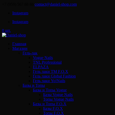
+7 (959) 567 88 88
contact@daniel-shop.com
Instagram
Instagram
0 шт.
Главная
Магазин
Гель-лак
Vogue Nails
TNL Professional
ELPAZA
Гель лаки ТМ F.O.X
Гель лаки Global Fashion
Гель лаки Yo!Nails
Базы и Топы
Базы и Топы Vogue
Базы Vogue Nails
Топы Vogue Nails
Базы и Топы F.O.X
Базы F.O.X
Топы F.O.X