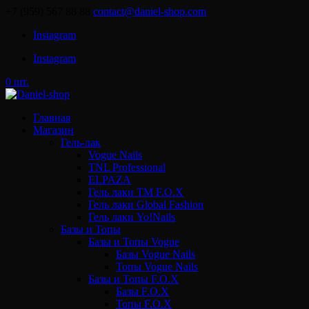
+7 (959) 567 88 88
contact@daniel-shop.com
Instagram
Instagram
0 шт.
Главная
Магазин
Гель-лак
Vogue Nails
TNL Professional
ELPAZA
Гель лаки ТМ F.O.X
Гель лаки Global Fashion
Гель лаки Yo!Nails
Базы и Топы
Базы и Топы Vogue
Базы Vogue Nails
Топы Vogue Nails
Базы и Топы F.O.X
Базы F.O.X
Топы F.O.X