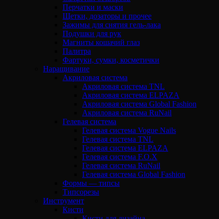
Перчатки и маски
Щетки, дозаторы и прочее
Зажимы для снятия гель-лака
Подушки для рук
Магниты кошачий глаз
Палитра
Фартуки, сумки, косметички
Наращивание
Акриловая система
Акриловая система TNL
Акриловая система ELPAZA
Акриловая система Global Fashion
Акриловая система RuNail
Гелевая система
Гелевая система Vogue Nails
Гелевая система TNL
Гелевая система ELPAZA
Гелевая система F.O.X
Гелевая система RuNail
Гелевая система Global Fashion
Формы — типсы
Типсорезы
Инструмент
Кисти
Кисти для дизайна