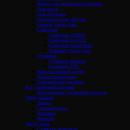
Краска для акварельной техники
Гель-паста
Гель-паутинка
Гель-пластилин, 4D гель
Снежок Vogue Nails
Слайдеры
Слайдеры ANIME
Слайдеры LAQUE
Слайдеры Vogue Nails
Трафарет Vogue Nails
Стемпинг
Стемпинг Малина
Стемпинг-TNL
Нить на клеевой основе
Фольга переводная
Силиконовые наклейки
Все для бровей и ресниц
Инструменты для бровей и ресниц
Оборудование
Лампы
Стерилизаторы
Вытяжки
Фрезеры
Аксессуары
Салфетки безворсов