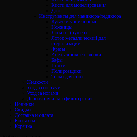
Кисти для моделирования
Дотс
Инструменты для маникюра/педикюра
Кусачки маникюрные
Ножницы
Лопатка (пушер)
Лоток металлический для
стерилизации
Фрезы
Апельсиновые палочки
Бафы
Пилки
Полировщики
Терки для стоп
Жидкости
Уход за ногтями
Уход за ногами
Депиляция и парафинотерапия
Новинки
Скидки
Доставка и оплата
Контакты
Корзина
Выбрать страницу