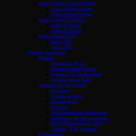
Базы и Топы Global Fashion
Базы Global Fashion
Топы Global Fashion
Базы и Топы ELPAZA
Базы ELPAZA
Топы ELPAZA
Базы и Топы TNL
Базы TNL
Топы TNL
Дизайн для ногтей
Втирка
Втирка ELPAZA
Втирка Global Fashion
Втирка TNL Professional
Втирка Vogue Nails
Украшения для ногтей
Бульонки
Стразы, жемчуг
Камифубуки
Блестки
Металлические украшения
Мармелад, меланж-сахарок
КОИ Рыбья чешуя “TNL”
Дизайн “TNL Сияние”
Гель-краска