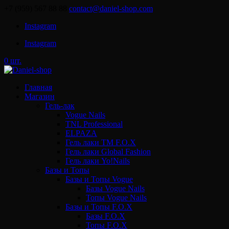
+7 (959) 567 88 88
contact@daniel-shop.com
Instagram
Instagram
0 шт.
Главная
Магазин
Гель-лак
Vogue Nails
TNL Professional
ELPAZA
Гель лаки ТМ F.O.X
Гель лаки Global Fashion
Гель лаки Yo!Nails
Базы и Топы
Базы и Топы Vogue
Базы Vogue Nails
Топы Vogue Nails
Базы и Топы F.O.X
Базы F.O.X
Топы F.O.X