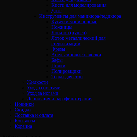
Кисти для моделирования
Дотс
Инструменты для маникюра/педикюра
Кусачки маникюрные
Ножницы
Лопатка (пушер)
Лоток металлический для
стерилизации
Фрезы
Апельсиновые палочки
Бафы
Пилки
Полировщики
Терки для стоп
Жидкости
Уход за ногтями
Уход за ногами
Депиляция и парафинотерапия
Новинки
Скидки
Доставка и оплата
Контакты
Корзина
Выбрать страницу