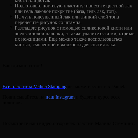
кисти или дотса.
Подготовьте ногтевую пластину: нанесите цветной лак
или гель-лаковое покрытие (база, гель-лак, топ).
На чуть подсушенный лак или липкий слой топа
перенесите рисунок со штампа.
Разгладьте рисунок с помощью силиконовой кисти или
апельсиновой палочки, а также удалите остатки, отрезав
их ножницами. Еще можно также воспользоваться
кистью, смоченной в жидкости для снятия лака.
Ваш дизайн готов!
Все пластины Malina Stamping
вы можете купить в Daniel.
Подписывайтесь на
наш Instagram
и будьте в курсе всех
новинок.
Посмотрите наш видео-обзор всех пластин Малина Стемпинг: