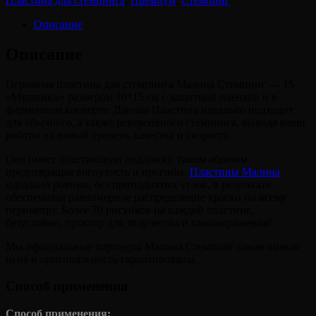
Пластина для стемпинга
,
Премиум
,
Стемпинг
15
"Мультики"
Описание
Описание
Огромная пластина для стемпинга Малина Стемпинг — 15
«Мультики» размером 10*15 см с защитной пленкой и в
фирменном конверте. Данная Пластина идеально подходит
для обычного, а также реверсивного стемпинга, выводя ваши
работы на новый уровень качества и скорости.
Она имеет пластиковую подложку, таким образом
предотвращая вогнутость и прогибы.
Пластины Малина
идеально ровные, без приподнятых углов, в результате
обеспечивая равномерное распределение краски по всему
периметру. Более 70 рисунков на каждой пластине,
безусловно, простор для творчества и самовыражения!
Мы официальные партнеры Малина Стемпинг самая низкая
цена и оригинальность гарантированы.
Способ применения
Способ применения: