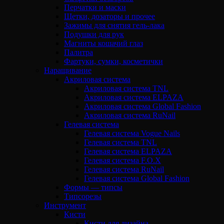
Перчатки и маски
Щетки, дозаторы и прочее
Зажимы для снятия гель-лака
Подушки для рук
Магниты кошачий глаз
Палитра
Фартуки, сумки, косметички
Наращивание
Акриловая система
Акриловая система TNL
Акриловая система ELPAZA
Акриловая система Global Fashion
Акриловая система RuNail
Гелевая система
Гелевая система Vogue Nails
Гелевая система TNL
Гелевая система ELPAZA
Гелевая система F.O.X
Гелевая система RuNail
Гелевая система Global Fashion
Формы — типсы
Типсорезы
Инструмент
Кисти
Кисти для дизайна