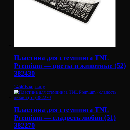
Пластина для стемпинга TNL
Premium — цветы и животные (52)
382430
145
₽
В корзину
Пластина для стемпинга TNL
Premium — сладость любви (51)
382270