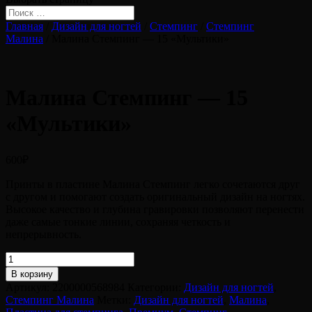
Главная
/
Дизайн для ногтей
/
Стемпинг
/
Стемпинг
Малина
/ Малина Стемпинг — 15 «Мультики»
Малина Стемпинг — 15
«Мультики»
600
₽
Принты в пластине Малина Стемпинг легко сочетаются друг
с другом и помогают создать оригинальный дизайн на ногтях.
Высокое качество и глубина гравировки позволяют перенести
даже самые тонкие линии, сохраняя четкость и
непрерывность.
Количество
товара
В корзину
Малина
Артикул:
2200000568984
Категории:
Дизайн для ногтей
,
Стемпинг
Стемпинг Малина
Метки:
Дизайн для ногтей
,
Малина
,
-