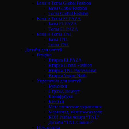
Базы и Топы Global Fashion
Базы Global Fashion
Топы Global Fashion
Базы и Топы ELPAZA
Базы ELPAZA
Топы ELPAZA
Базы и Топы TNL
Базы TNL
Топы TNL
Дизайн для ногтей
Втирка
Втирка ELPAZA
Втирка Global Fashion
Втирка TNL Professional
Втирка Vogue Nails
Украшения для ногтей
Бульонки
Стразы, жемчуг
Камифубуки
Блестки
Металлические украшения
Мармелад, меланж-сахарок
КОИ Рыбья чешуя “TNL”
Дизайн “TNL Сияние”
Гель-краска