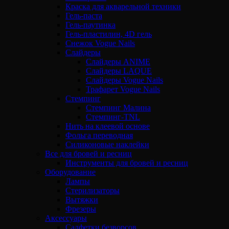
Краска для акварельной техники
Гель-паста
Гель-паутинка
Гель-пластилин, 4D гель
Снежок Vogue Nails
Слайдеры
Слайдеры ANIME
Слайдеры LAQUE
Слайдеры Vogue Nails
Трафарет Vogue Nails
Стемпинг
Стемпинг Малина
Стемпинг-TNL
Нить на клеевой основе
Фольга переводная
Силиконовые наклейки
Все для бровей и ресниц
Инструменты для бровей и ресниц
Оборудование
Лампы
Стерилизаторы
Вытяжки
Фрезеры
Аксессуары
Салфетки безворсов