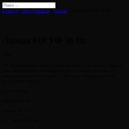
Главная
/
Оборудование
/
Лампы
/ Лампа 818 УФ 36 Вт
Лампа 818 УФ 36 Вт
700
₽
УФ лампа предназначена для полимеризации любых гелей и
гель-лаков. Время полимеризации составляет 2-3 мин. В
комплекте с лампой входит 4 лампочки с мощностью в 9
ват.Размер лампы:
длина 25 см,
ширина 23 см,
высота 10 см.
Вес лампы 885 гр.