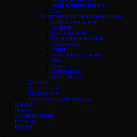
Кисти для моделирования
Дотс
Инструменты для маникюра/педикюра
Кусачки маникюрные
Ножницы
Лопатка (пушер)
Лоток металлический для
стерилизации
Фрезы
Апельсиновые палочки
Бафы
Пилки
Полировщики
Терки для стоп
Жидкости
Уход за ногтями
Уход за ногами
Депиляция и парафинотерапия
Новинки
Скидки
Доставка и оплата
Контакты
Корзина
Выбрать страницу