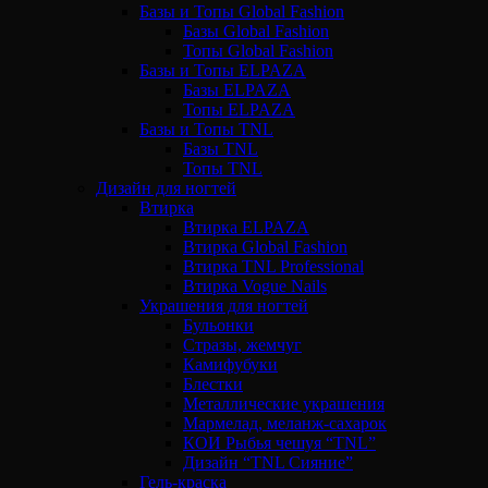
Базы и Топы Global Fashion
Базы Global Fashion
Топы Global Fashion
Базы и Топы ELPAZA
Базы ELPAZA
Топы ELPAZA
Базы и Топы TNL
Базы TNL
Топы TNL
Дизайн для ногтей
Втирка
Втирка ELPAZA
Втирка Global Fashion
Втирка TNL Professional
Втирка Vogue Nails
Украшения для ногтей
Бульонки
Стразы, жемчуг
Камифубуки
Блестки
Металлические украшения
Мармелад, меланж-сахарок
КОИ Рыбья чешуя “TNL”
Дизайн “TNL Сияние”
Гель-краска