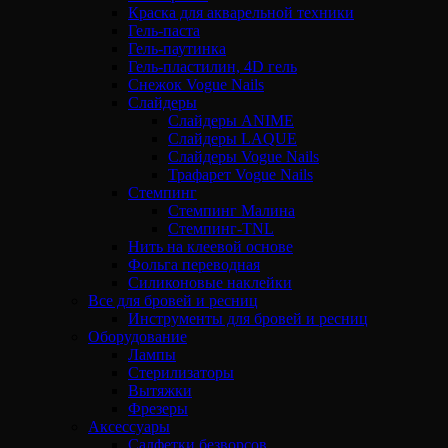
Краска для акварельной техники
Гель-паста
Гель-паутинка
Гель-пластилин, 4D гель
Снежок Vogue Nails
Слайдеры
Слайдеры ANIME
Слайдеры LAQUE
Слайдеры Vogue Nails
Трафарет Vogue Nails
Стемпинг
Стемпинг Малина
Стемпинг-TNL
Нить на клеевой основе
Фольга переводная
Силиконовые наклейки
Все для бровей и ресниц
Инструменты для бровей и ресниц
Оборудование
Лампы
Стерилизаторы
Вытяжки
Фрезеры
Аксессуары
Салфетки безворсов