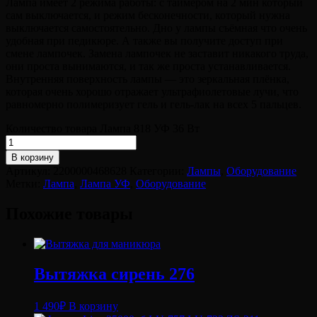
Лампа имеет 2 режима работы: с таймером на 2 мин который
сам выключается, и режим бесконечности, который нужна
выключается самостоятельно. Дно у лампы съёмная что очень
удобная при педикюре. А также вы получите доступ при
смене лампочек. Замена лампочек не заставит никакого труда,
они проста вынимаются, и так же проста устанавливается.
Внутренняя поверхность лампы — это зеркальная плёнка,
которая очень хорошо отражает ультрафиолетовые лучи, что
равномерно полимеризует гель и гель-лак на всех 5 пальцев.
Количество товара Лампа 818 УФ 36 Вт
В корзину
Артикул:
2200000468628
Категории:
Лампы
,
Оборудование
Метки:
Лампа
,
Лампа УФ
,
Оборудование
Похожие товары
Вытяжка сирень 276
1 490
₽
В корзину