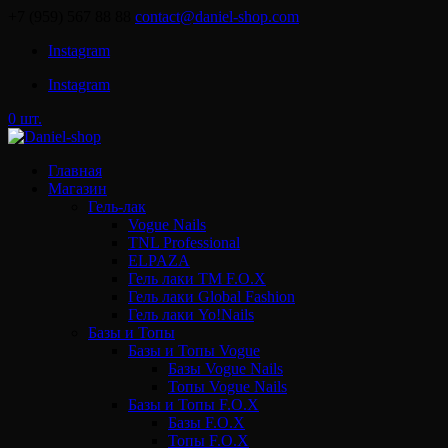
+7 (959) 567 88 88
contact@daniel-shop.com
Instagram
Instagram
0 шт.
Главная
Магазин
Гель-лак
Vogue Nails
TNL Professional
ELPAZA
Гель лаки ТМ F.O.X
Гель лаки Global Fashion
Гель лаки Yo!Nails
Базы и Топы
Базы и Топы Vogue
Базы Vogue Nails
Топы Vogue Nails
Базы и Топы F.O.X
Базы F.O.X
Топы F.O.X