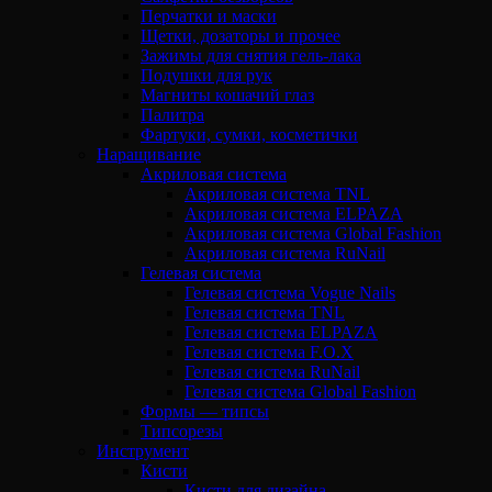
Перчатки и маски
Щетки, дозаторы и прочее
Зажимы для снятия гель-лака
Подушки для рук
Магниты кошачий глаз
Палитра
Фартуки, сумки, косметички
Наращивание
Акриловая система
Акриловая система TNL
Акриловая система ELPAZA
Акриловая система Global Fashion
Акриловая система RuNail
Гелевая система
Гелевая система Vogue Nails
Гелевая система TNL
Гелевая система ELPAZA
Гелевая система F.O.X
Гелевая система RuNail
Гелевая система Global Fashion
Формы — типсы
Типсорезы
Инструмент
Кисти
Кисти для дизайна