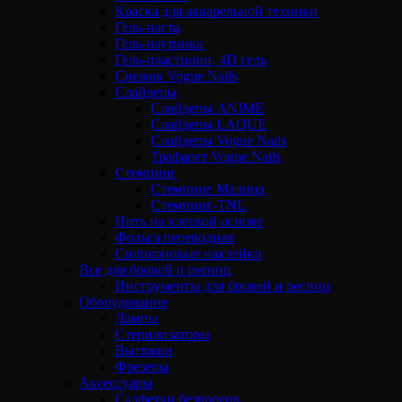
Краска для акварельной техники
Гель-паста
Гель-паутинка
Гель-пластилин, 4D гель
Снежок Vogue Nails
Слайдеры
Слайдеры ANIME
Слайдеры LAQUE
Слайдеры Vogue Nails
Трафарет Vogue Nails
Стемпинг
Стемпинг Малина
Стемпинг-TNL
Нить на клеевой основе
Фольга переводная
Силиконовые наклейки
Все для бровей и ресниц
Инструменты для бровей и ресниц
Оборудование
Лампы
Стерилизаторы
Вытяжки
Фрезеры
Аксессуары
Салфетки безворсов