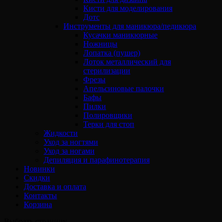
Кисти для моделирования
Дотс
Инструменты для маникюра/педикюра
Кусачки маникюрные
Ножницы
Лопатка (пушер)
Лоток металлический для
стерилизации
Фрезы
Апельсиновые палочки
Бафы
Пилки
Полировщики
Терки для стоп
Жидкости
Уход за ногтями
Уход за ногами
Депиляция и парафинотерапия
Новинки
Скидки
Доставка и оплата
Контакты
Корзина
Выбрать страницу