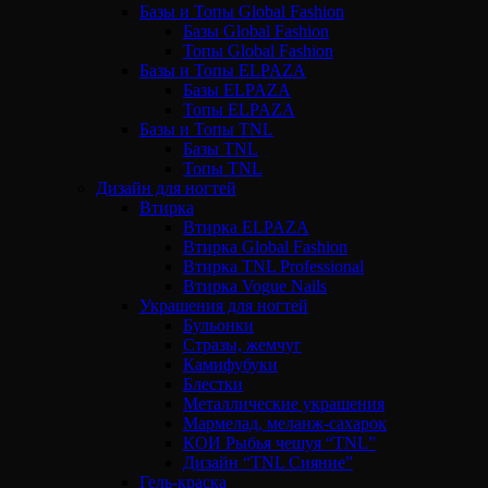
Базы и Топы Global Fashion
Базы Global Fashion
Топы Global Fashion
Базы и Топы ELPAZA
Базы ELPAZA
Топы ELPAZA
Базы и Топы TNL
Базы TNL
Топы TNL
Дизайн для ногтей
Втирка
Втирка ELPAZA
Втирка Global Fashion
Втирка TNL Professional
Втирка Vogue Nails
Украшения для ногтей
Бульонки
Стразы, жемчуг
Камифубуки
Блестки
Металлические украшения
Мармелад, меланж-сахарок
КОИ Рыбья чешуя “TNL”
Дизайн “TNL Сияние”
Гель-краска