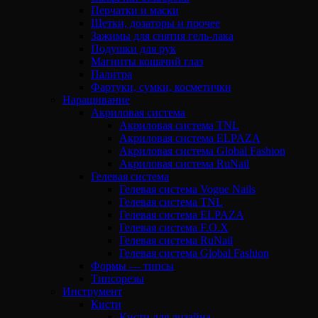
Перчатки и маски
Щетки, дозаторы и прочее
Зажимы для снятия гель-лака
Подушки для рук
Магниты кошачий глаз
Палитра
Фартуки, сумки, косметички
Наращивание
Акриловая система
Акриловая система TNL
Акриловая система ELPAZA
Акриловая система Global Fashion
Акриловая система RuNail
Гелевая система
Гелевая система Vogue Nails
Гелевая система TNL
Гелевая система ELPAZA
Гелевая система F.O.X
Гелевая система RuNail
Гелевая система Global Fashion
Формы — типсы
Типсорезы
Инструмент
Кисти
Кисти для дизайна