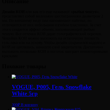
Описание
Дизайн КОИ
или как его еще называют
«рыбья чешуя»
,
представляет собой маленькие шестигранники диаметром 2
мм. По внешнему виду они напоминают пайетки, но
отличаются от них небольшим изгибом пластинки. За счет
этого создается эффект объема, напоминающий рыбью
чешую. Все оттенки КОИ дарят голографический перелив.
Чешуйки КОИ можно выложить на остаточную липкость
гель-лака или на основу. Чтобы дизайн сохранился надолго и
КОИ не цеплялись, нанесите слой закрепителя. Достаточно
выложить несколько КОИ и ноготок заиграет неповторимыми
красками
Похожие товары
VOGUE, P005, Гель Snowflake
White 5гр
300
₽
В корзину