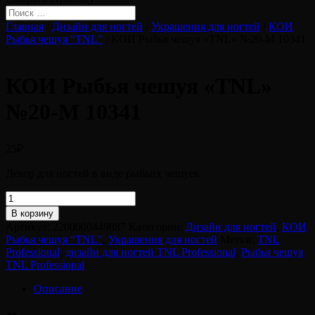
Главная
/
Дизайн для ногтей
/
Украшения для ногтей
/
КОИ
Рыбья чешуя “TNL”
/ КОИ Рыбья чешуя «TNL» №20-M 10341
КОИ Рыбья чешуя «TNL»
№20-M 10341
25
₽
Декор для ногтей в виде рыбьих чешуек
Количество
товара
В корзину
КОИ
Артикул:
2200000449887
Категории:
Дизайн для ногтей
,
КОИ
Рыбья
Рыбья чешуя “TNL”
,
Украшения для ногтей
Метки:
TNL
чешуя
Professional
,
дизайн для ногтей TNL Professional
,
Рыбья чешуя
"TNL"
TNL Professional
№20-
M
Описание
10341