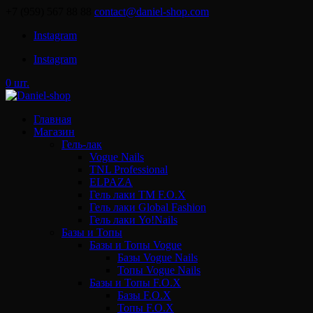
+7 (959) 567 88 88
contact@daniel-shop.com
Instagram
Instagram
0 шт.
Главная
Магазин
Гель-лак
Vogue Nails
TNL Professional
ELPAZA
Гель лаки ТМ F.O.X
Гель лаки Global Fashion
Гель лаки Yo!Nails
Базы и Топы
Базы и Топы Vogue
Базы Vogue Nails
Топы Vogue Nails
Базы и Топы F.O.X
Базы F.O.X
Топы F.O.X