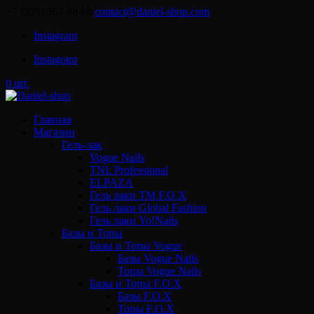
+7 (959) 567 88 88
contact@daniel-shop.com
Instagram
Instagram
0 шт.
Главная
Магазин
Гель-лак
Vogue Nails
TNL Professional
ELPAZA
Гель лаки ТМ F.O.X
Гель лаки Global Fashion
Гель лаки Yo!Nails
Базы и Топы
Базы и Топы Vogue
Базы Vogue Nails
Топы Vogue Nails
Базы и Топы F.O.X
Базы F.O.X
Топы F.O.X