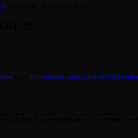
уки
/ Камифубуки «TNL» mix №27 KMF-27
 KMF-27
убуки
Метки:
TNL Professional
,
дизайн для ногтей TNL Profession
щий конфетти или пайетки. Эти разноцветные чешуйки плоские, 
долго держатся и не цепляются. Каждый mix сочетает яркие и не