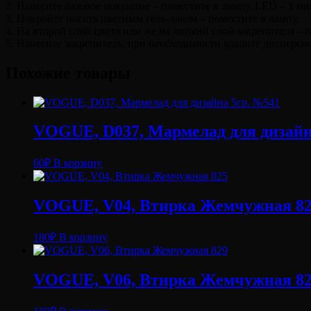
2. Нанесите базовое покрытие – поместите в лампу. LED – 1 ми
3. Покройте ноготь цветным гель-лаком – поместите в лампу.
4. На второй слой цвета или же на липкий слой закрепителя –
5. Нанесите закрепитель, при необходимости удалите дисперси
Похожие товары
VOGUE, D037, Мармелад для дизайн
60
₽
В корзину
VOGUE, V04, Втирка Жемчужная 8
180
₽
В корзину
VOGUE, V06, Втирка Жемчужная 8