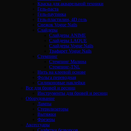
Краска для акварельной техники
Гель-паста
Гель-паутинка
Гель-пластилин, 4D гель
Снежок Vogue Nails
Слайдеры
Слайдеры ANIME
Слайдеры LAQUE
Слайдеры Vogue Nails
Трафарет Vogue Nails
Стемпинг
Стемпинг Малина
Стемпинг-TNL
Нить на клеевой основе
Фольга переводная
Силиконовые наклейки
Все для бровей и ресниц
Инструменты для бровей и ресниц
Оборудование
Лампы
Стерилизаторы
Вытяжки
Фрезеры
Аксессуары
Салфетки безворсов