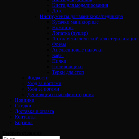
Кисти для моделирования
Дотс
Инструменты для маникюра/педикюра
Кусачки маникюрные
Ножницы
Лопатка (пушер)
Лоток металлический для стерилизации
Фрезы
Апельсиновые палочки
Бафы
Пилки
Полировщики
Терки для стоп
Жидкости
Уход за ногтями
Уход за ногами
Депиляция и парафинотерапия
Новинки
Скидки
Доставка и оплата
Контакты
Корзина
Выбрать страницу