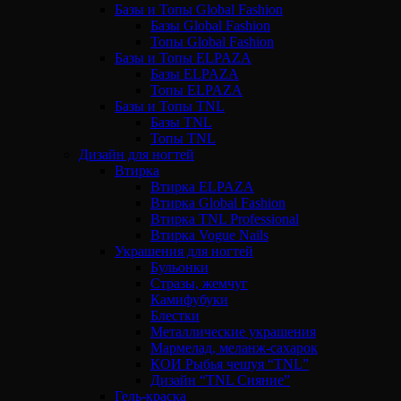
Базы и Топы Global Fashion
Базы Global Fashion
Топы Global Fashion
Базы и Топы ELPAZA
Базы ELPAZA
Топы ELPAZA
Базы и Топы TNL
Базы TNL
Топы TNL
Дизайн для ногтей
Втирка
Втирка ELPAZA
Втирка Global Fashion
Втирка TNL Professional
Втирка Vogue Nails
Украшения для ногтей
Бульонки
Стразы, жемчуг
Камифубуки
Блестки
Металлические украшения
Мармелад, меланж-сахарок
КОИ Рыбья чешуя “TNL”
Дизайн “TNL Сияние”
Гель-краска