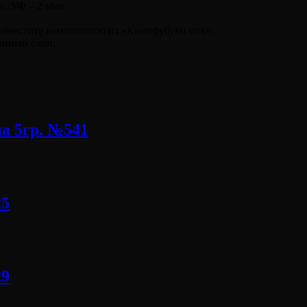
н./УФ – 2 мин.
 поместите композицию из «Камифубуки mix».
онный слой.
а 5гр. №541
25
29