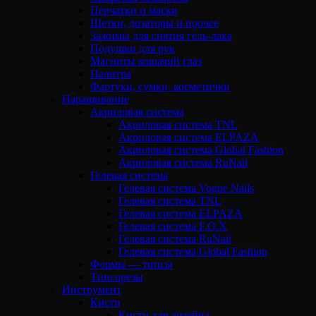
Перчатки и маски
Щетки, дозаторы и прочее
Зажимы для снятия гель-лака
Подушки для рук
Магниты кошачий глаз
Палитра
Фартуки, сумки, косметички
Наращивание
Акриловая система
Акриловая система TNL
Акриловая система ELPAZA
Акриловая система Global Fashion
Акриловая система RuNail
Гелевая система
Гелевая система Vogue Nails
Гелевая система TNL
Гелевая система ELPAZA
Гелевая система F.O.X
Гелевая система RuNail
Гелевая система Global Fashion
Формы — типсы
Типсорезы
Инструмент
Кисти
Кисти для дизайна