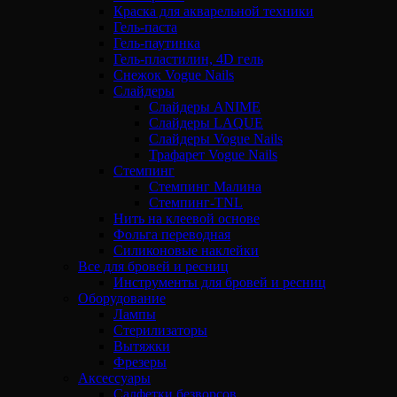
Краска для акварельной техники
Гель-паста
Гель-паутинка
Гель-пластилин, 4D гель
Снежок Vogue Nails
Слайдеры
Слайдеры ANIME
Слайдеры LAQUE
Слайдеры Vogue Nails
Трафарет Vogue Nails
Стемпинг
Стемпинг Малина
Стемпинг-TNL
Нить на клеевой основе
Фольга переводная
Силиконовые наклейки
Все для бровей и ресниц
Инструменты для бровей и ресниц
Оборудование
Лампы
Стерилизаторы
Вытяжки
Фрезеры
Аксессуары
Салфетки безворсов