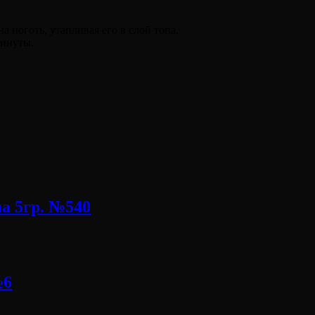
 ноготь, утапливая его в слой топа.
минуты.
а 5гр. №540
№6