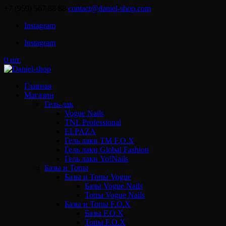
+7 (959) 567 88 88
contact@daniel-shop.com
Instagram
Instagram
0 шт.
Главная
Магазин
Гель-лак
Vogue Nails
TNL Professional
ELPAZA
Гель лаки ТМ F.O.X
Гель лаки Global Fashion
Гель лаки Yo!Nails
Базы и Топы
Базы и Топы Vogue
Базы Vogue Nails
Топы Vogue Nails
Базы и Топы F.O.X
Базы F.O.X
Топы F.O.X