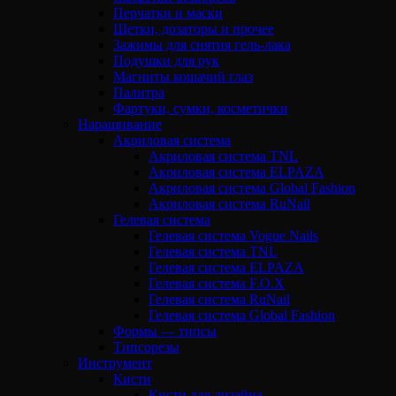
Перчатки и маски
Щетки, дозаторы и прочее
Зажимы для снятия гель-лака
Подушки для рук
Магниты кошачий глаз
Палитра
Фартуки, сумки, косметички
Наращивание
Акриловая система
Акриловая система TNL
Акриловая система ELPAZA
Акриловая система Global Fashion
Акриловая система RuNail
Гелевая система
Гелевая система Vogue Nails
Гелевая система TNL
Гелевая система ELPAZA
Гелевая система F.O.X
Гелевая система RuNail
Гелевая система Global Fashion
Формы — типсы
Типсорезы
Инструмент
Кисти
Кисти для дизайна