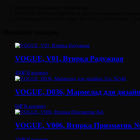
Нанесите гель-лак по технологии.
Нанесите топовое покрытие и сразу выкладывайте декор на
Полимеризуйте в LED-лампе 30 секунд, в UV-лампе – 2 
Похожие товары
VOGUE, V01, Втирка Радужная
450
₽
В корзину
VOGUE, D036, Мармелад для дизайн
60
₽
В корзину
VOGUE, V006, Втирка Призматик 
250
₽
В корзину