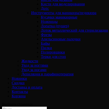
Кисти для моделирования
Дотс
Инструменты для маникюра/педикюра
Кусачки маникюрные
Ножницы
Лопатка (пушер)
Лоток металлический для стерилизации
Фрезы
Апельсиновые палочки
Бафы
Пилки
Полировщики
Терки для стоп
Жидкости
Уход за ногтями
Уход за ногами
Депиляция и парафинотерапия
Новинки
Скидки
Доставка и оплата
Контакты
Корзина
Выбрать страницу