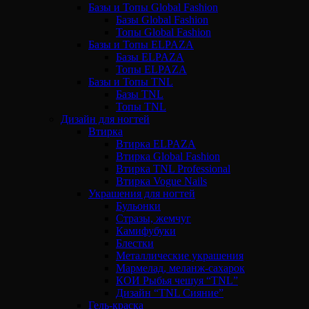
Базы и Топы Global Fashion
Базы Global Fashion
Топы Global Fashion
Базы и Топы ELPAZA
Базы ELPAZA
Топы ELPAZA
Базы и Топы TNL
Базы TNL
Топы TNL
Дизайн для ногтей
Втирка
Втирка ELPAZA
Втирка Global Fashion
Втирка TNL Professional
Втирка Vogue Nails
Украшения для ногтей
Бульонки
Стразы, жемчуг
Камифубуки
Блестки
Металлические украшения
Мармелад, меланж-сахарок
КОИ Рыбья чешуя “TNL”
Дизайн “TNL Сияние”
Гель-краска