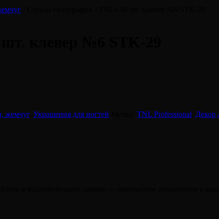
жемчуг
/ Стразы голографик «TNL» 50 шт. клевер №6 STK-29
 шт. клевер №6 STK-29
, жемчуг
,
Украшения для ногтей
Метки:
TNL Professional
,
Декор 
леск и восхитительное сияние — прекрасное дополнение к мани