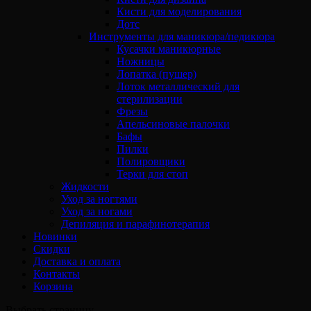
Кисти для моделирования
Дотс
Инструменты для маникюра/педикюра
Кусачки маникюрные
Ножницы
Лопатка (пушер)
Лоток металлический для
стерилизации
Фрезы
Апельсиновые палочки
Бафы
Пилки
Полировщики
Терки для стоп
Жидкости
Уход за ногтями
Уход за ногами
Депиляция и парафинотерапия
Новинки
Скидки
Доставка и оплата
Контакты
Корзина
Выбрать страницу