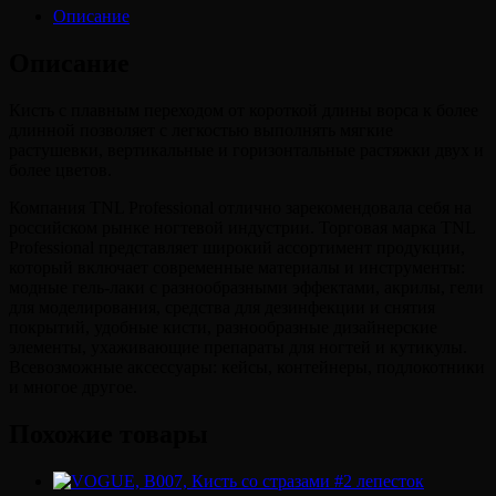
Описание
Описание
Кисть с плавным переходом от короткой длины ворса к более
длинной позволяет с легкостью выполнять мягкие
растушевки, вертикальные и горизонтальные растяжки двух и
более цветов.
Компания TNL Professional отлично зарекомендовала себя на
российском рынке ногтевой индустрии. Торговая марка TNL
Professional представляет широкий ассортимент продукции,
который включает современные материалы и инструменты:
модные гель-лаки с разнообразными эффектами, акрилы, гели
для моделирования, средства для дезинфекции и снятия
покрытий, удобные кисти, разнообразные дизайнерские
элементы, ухаживающие препараты для ногтей и кутикулы.
Всевозможные аксессуары: кейсы, контейнеры, подлокотники
и многое другое.
Похожие товары