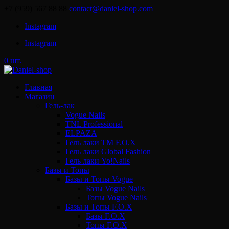
+7 (959) 567 88 88
contact@daniel-shop.com
Instagram
Instagram
0 шт.
Главная
Магазин
Гель-лак
Vogue Nails
TNL Professional
ELPAZA
Гель лаки ТМ F.O.X
Гель лаки Global Fashion
Гель лаки Yo!Nails
Базы и Топы
Базы и Топы Vogue
Базы Vogue Nails
Топы Vogue Nails
Базы и Топы F.O.X
Базы F.O.X
Топы F.O.X