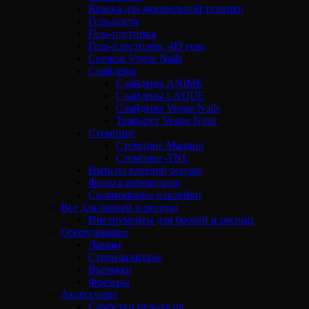
Краска для акварельной техники
Гель-паста
Гель-паутинка
Гель-пластилин, 4D гель
Снежок Vogue Nails
Слайдеры
Слайдеры ANIME
Слайдеры LAQUE
Слайдеры Vogue Nails
Трафарет Vogue Nails
Стемпинг
Стемпинг Малина
Стемпинг-TNL
Нить на клеевой основе
Фольга переводная
Силиконовые наклейки
Все для бровей и ресниц
Инструменты для бровей и ресниц
Оборудование
Лампы
Стерилизаторы
Вытяжки
Фрезеры
Аксессуары
Салфетки безворсов