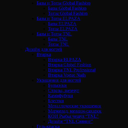
Базы и Топы Global Fashion
Базы Global Fashion
Топы Global Fashion
Базы и Топы ELPAZA
Базы ELPAZA
Топы ELPAZA
Базы и Топы TNL
Базы TNL
Топы TNL
Дизайн для ногтей
Втирка
Втирка ELPAZA
Втирка Global Fashion
Втирка TNL Professional
Втирка Vogue Nails
Украшения для ногтей
Бульонки
Стразы, жемчуг
Камифубуки
Блестки
Металлические украшения
Мармелад, меланж-сахарок
КОИ Рыбья чешуя “TNL”
Дизайн “TNL Сияние”
Гель-краска