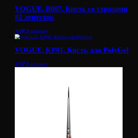
VOGUE, B007, Кисть со стразами
#2 лепесток
400
₽
В корзину
VOGUE, KP01, Кисть для PolyGel
410
₽
В корзину