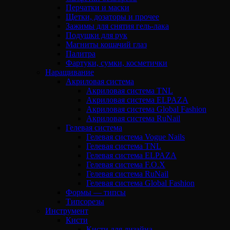
Перчатки и маски
Щетки, дозаторы и прочее
Зажимы для снятия гель-лака
Подушки для рук
Магниты кошачий глаз
Палитра
Фартуки, сумки, косметички
Наращивание
Акриловая система
Акриловая система TNL
Акриловая система ELPAZA
Акриловая система Global Fashion
Акриловая система RuNail
Гелевая система
Гелевая система Vogue Nails
Гелевая система TNL
Гелевая система ELPAZA
Гелевая система F.O.X
Гелевая система RuNail
Гелевая система Global Fashion
Формы — типсы
Типсорезы
Инструмент
Кисти
Кисти для дизайна