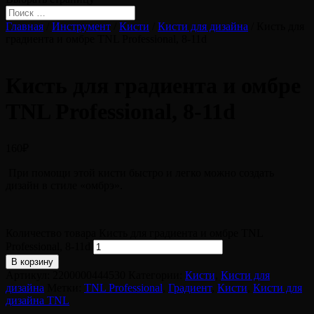
Главная
/
Инструмент
/
Кисти
/
Кисти для дизайна
/ Кисть для
градиента и омбре TNL Professional, 8-11d
Кисть для градиента и омбре
TNL Professional, 8-11d
160
₽
При помощи этой кисти быстро и легко можно создать
дизайн в стиле «омбрэ».
Количество товара Кисть для градиента и омбре TNL
Professional, 8-11d
В корзину
Артикул:
2200000444530
Категории:
Кисти
,
Кисти для
дизайна
Метки:
TNL Professional
,
Градиент
,
Кисти
,
Кисти для
дизайна TNL