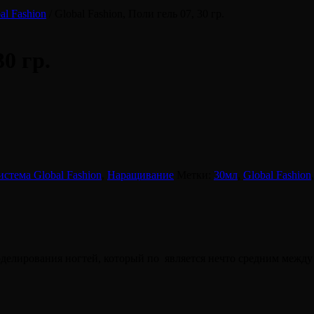
al Fashion
/ Global Fashion, Поли гель 07, 30 гр.
30 гр.
истема Global Fashion
,
Наращивание
Метки:
30мл
,
Global Fashion
делирования ногтей, который по является нечто средним между 