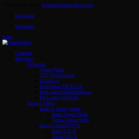
+7 (959) 567 88 88
contact@daniel-shop.com
Instagram
Instagram
0 шт.
Главная
Магазин
Гель-лак
Vogue Nails
TNL Professional
ELPAZA
Гель лаки ТМ F.O.X
Гель лаки Global Fashion
Гель лаки Yo!Nails
Базы и Топы
Базы и Топы Vogue
Базы Vogue Nails
Топы Vogue Nails
Базы и Топы F.O.X
Базы F.O.X
Топы F.O.X