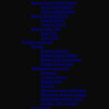
Базы и Топы Global Fashion
Базы Global Fashion
Топы Global Fashion
Базы и Топы ELPAZA
Базы ELPAZA
Топы ELPAZA
Базы и Топы TNL
Базы TNL
Топы TNL
Дизайн для ногтей
Втирка
Втирка ELPAZA
Втирка Global Fashion
Втирка TNL Professional
Втирка Vogue Nails
Украшения для ногтей
Бульонки
Стразы, жемчуг
Камифубуки
Блестки
Металлические украшения
Мармелад, меланж-сахарок
КОИ Рыбья чешуя “TNL”
Дизайн “TNL Сияние”
Гель-краска