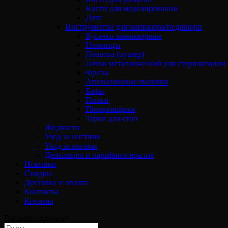
Кисти для моделирования
Дотс
Инструменты для маникюра/педикюра
Кусачки маникюрные
Ножницы
Лопатка (пушер)
Лоток металлический для стерилизации
Фрезы
Апельсиновые палочки
Бафы
Пилки
Полировщики
Терки для стоп
Жидкости
Уход за ногтями
Уход за ногами
Депиляция и парафинотерапия
Новинки
Скидки
Доставка и оплата
Контакты
Корзина
Выбрать страницу