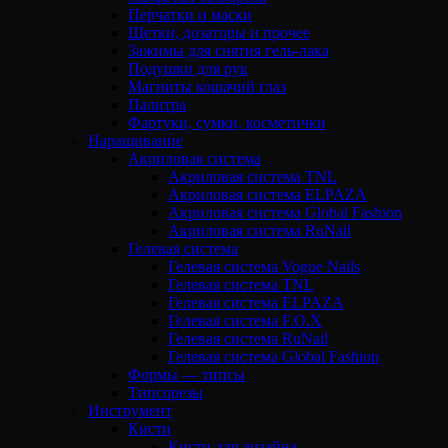
Перчатки и маски
Щетки, дозаторы и прочее
Зажимы для снятия гель-лака
Подушки для рук
Магниты кошачий глаз
Палитра
Фартуки, сумки, косметички
Наращивание
Акриловая система
Акриловая система TNL
Акриловая система ELPAZA
Акриловая система Global Fashion
Акриловая система RuNail
Гелевая система
Гелевая система Vogue Nails
Гелевая система TNL
Гелевая система ELPAZA
Гелевая система F.O.X
Гелевая система RuNail
Гелевая система Global Fashion
Формы — типсы
Типсорезы
Инструмент
Кисти
Кисти для дизайна