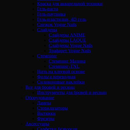
Краска для акварельной техники
Гель-паста
Гель-паутинка
Гель-пластилин, 4D гель
Снежок Vogue Nails
Слайдеры
Слайдеры ANIME
Слайдеры LAQUE
Слайдеры Vogue Nails
Трафарет Vogue Nails
Стемпинг
Стемпинг Малина
Стемпинг-TNL
Нить на клеевой основе
Фольга переводная
Силиконовые наклейки
Все для бровей и ресниц
Инструменты для бровей и ресниц
Оборудование
Лампы
Стерилизаторы
Вытяжки
Фрезеры
Аксессуары
Салфетки безворсов