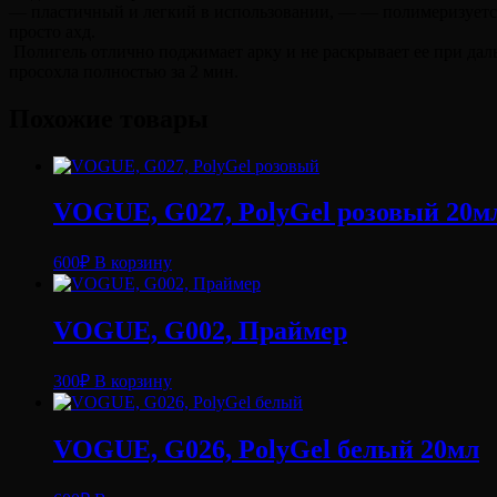
— пластичный и легкий в использовании, — — полимеризуется 
просто ахд.
Полигель отлично поджимает арку и не раскрывает ее при дал
просохла полностью за 2 мин.
Похожие товары
VOGUE, G027, PolyGel розовый 20м
600
₽
В корзину
VOGUE, G002, Праймер
300
₽
В корзину
VOGUE, G026, PolyGel белый 20мл