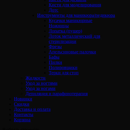
Кисти для моделирования
Дотс
Инструменты для маникюра/педикюра
Кусачки маникюрные
Ножницы
Лопатка (пушер)
Лоток металлический для
стерилизации
Фрезы
Апельсиновые палочки
Бафы
Пилки
Полировщики
Терки для стоп
Жидкости
Уход за ногтями
Уход за ногами
Депиляция и парафинотерапия
Новинки
Скидки
Доставка и оплата
Контакты
Корзина
Выбрать страницу