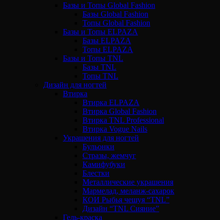
Базы и Топы Global Fashion
Базы Global Fashion
Топы Global Fashion
Базы и Топы ELPAZA
Базы ELPAZA
Топы ELPAZA
Базы и Топы TNL
Базы TNL
Топы TNL
Дизайн для ногтей
Втирка
Втирка ELPAZA
Втирка Global Fashion
Втирка TNL Professional
Втирка Vogue Nails
Украшения для ногтей
Бульонки
Стразы, жемчуг
Камифубуки
Блестки
Металлические украшения
Мармелад, меланж-сахарок
КОИ Рыбья чешуя “TNL”
Дизайн “TNL Сияние”
Гель-краска