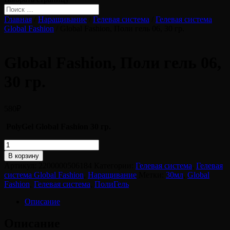
Главная
/
Наращивание
/
Гелевая система
/
Гелевая система
Global Fashion
/ Global Fashion, Поли гель 06, 30 гр.
Global Fashion, Поли гель 06,
30 гр.
580
₽
PolyGel Global Fashion 30 гр.
Количество
товара
В корзину
Global
Артикул:
2200000506184
Категории:
Гелевая система
,
Гелевая
Fashion,
система Global Fashion
,
Наращивание
Метки:
30мл
,
Global
Поли
Fashion
,
Гелевая система
,
ПолиГель
гель
06,
Описание
30
гр.
Описание