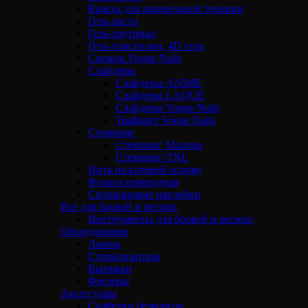
Краска для акварельной техники
Гель-паста
Гель-паутинка
Гель-пластилин, 4D гель
Снежок Vogue Nails
Слайдеры
Слайдеры ANIME
Слайдеры LAQUE
Слайдеры Vogue Nails
Трафарет Vogue Nails
Стемпинг
Стемпинг Малина
Стемпинг-TNL
Нить на клеевой основе
Фольга переводная
Силиконовые наклейки
Все для бровей и ресниц
Инструменты для бровей и ресниц
Оборудование
Лампы
Стерилизаторы
Вытяжки
Фрезеры
Аксессуары
Салфетки безворсов