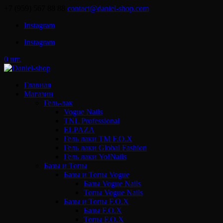
+7 (959) 567 88 88
contact@daniel-shop.com
Instagram
Instagram
0 шт.
Главная
Магазин
Гель-лак
Vogue Nails
TNL Professional
ELPAZA
Гель лаки ТМ F.O.X
Гель лаки Global Fashion
Гель лаки Yo!Nails
Базы и Топы
Базы и Топы Vogue
Базы Vogue Nails
Топы Vogue Nails
Базы и Топы F.O.X
Базы F.O.X
Топы F.O.X