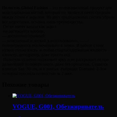
Полигель Global Fashion
– это инновационный продукт для
моделирования ногтей, который по является нечто средним
между гелем и акрилом. Из двух традиционных систем убрали
все недостатки, оставив лишь преимущества.
Он не имеет запаха как акрил
-не растекается вообще,
— достаточно прочный,
— пластичный и легкий в использовании, — —
полимеризуется исключительно в лампе. В работе с ним
нужна только кисть и любая спиртосодержащая жидкость –
клинсер, дегидратор, даже просто ахд.
Полигель отлично поджимает арку и не раскрывает ее при
дальнейшей полимеризации, даже без прищепок. Сушится
влампах San 30 сек, и в лампах -гибридах Diamond: 2-3см
толщина просохла полностью за 2 мин.
Похожие товары
VOGUE, G001, Обезжириватель