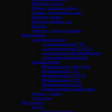
Перчатки и маски
Щетки, дозаторы и прочее
Зажимы для снятия гель-лака
Подушки для рук
Магниты кошачий глаз
Палитра
Фартуки, сумки, косметички
Наращивание
Акриловая система
Акриловая система TNL
Акриловая система ELPAZA
Акриловая система Global Fashion
Акриловая система RuNail
Гелевая система
Гелевая система Vogue Nails
Гелевая система TNL
Гелевая система ELPAZA
Гелевая система F.O.X
Гелевая система RuNail
Гелевая система Global Fashion
Формы — типсы
Типсорезы
Инструмент
Кисти
Кисти для дизайна