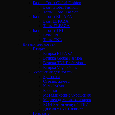
Базы и Топы Global Fashion
Базы Global Fashion
Топы Global Fashion
Базы и Топы ELPAZA
Базы ELPAZA
Топы ELPAZA
Базы и Топы TNL
Базы TNL
Топы TNL
Дизайн для ногтей
Втирка
Втирка ELPAZA
Втирка Global Fashion
Втирка TNL Professional
Втирка Vogue Nails
Украшения для ногтей
Бульонки
Стразы, жемчуг
Камифубуки
Блестки
Металлические украшения
Мармелад, меланж-сахарок
КОИ Рыбья чешуя “TNL”
Дизайн “TNL Сияние”
Гель-краска