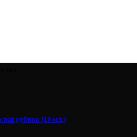
в» Mini:
лки рубина (10 мл.)