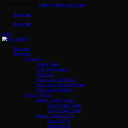
+7 (959) 567 88 88
contact@daniel-shop.com
Instagram
Instagram
0 шт.
Главная
Магазин
Гель-лак
Vogue Nails
TNL Professional
ELPAZA
Гель лаки ТМ F.O.X
Гель лаки Global Fashion
Гель лаки Yo!Nails
Базы и Топы
Базы и Топы Vogue
Базы Vogue Nails
Топы Vogue Nails
Базы и Топы F.O.X
Базы F.O.X
Топы F.O.X