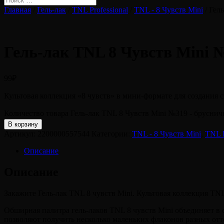
Главная
/
Гель-лак
/
TNL Professional
/
TNL - 8 Чувств Mini
/ Гел
Гель-лак TNL 8 Чувств Mini №
99
₽
Культовая коллекция «8 чувств» в мини-формате для создания
Количество товара Гель-лак TNL 8 Чувств Mini №319 - брусничн
В корзину
Артикул:
2200000557544
Категории:
TNL - 8 Чувств Mini
,
TNL P
Описание
Описание
Закажите Гель-лак TNL 8 чувств Mini. Культовая коллекция TN
Обширная палитра гель-лаков TNL 8 чувств Mini объединяет в
позволяют получить несколько маленьких флаконов разных отт