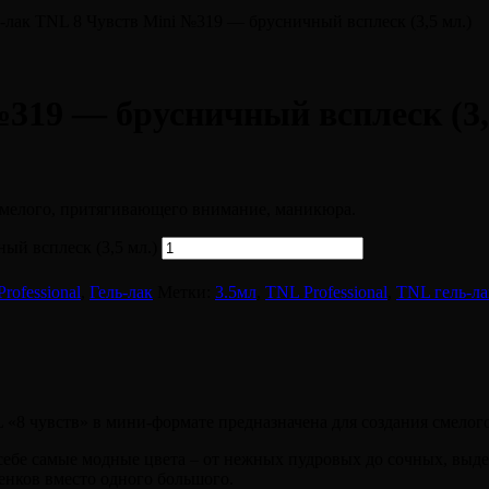
ь-лак TNL 8 Чувств Mini №319 — брусничный всплеск (3,5 мл.)
319 — брусничный всплеск (3,
 смелого, притягивающего внимание, маникюра.
ый всплеск (3,5 мл.)
rofessional
,
Гель-лак
Метки:
3.5мл
,
TNL Professional
,
TNL гель-ла
L «8 чувств» в мини-формате предназначена для создания смело
 себе самые модные цвета – от нежных пудровых до сочных, вы
енков вместо одного большого.