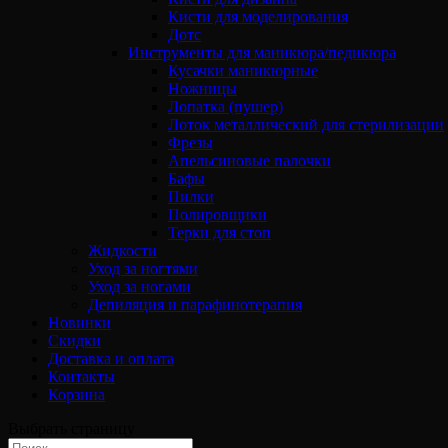
Кисти для моделирования
Дотс
Инструменты для маникюра/педикюра
Кусачки маникюрные
Ножницы
Лопатка (пушер)
Лоток металлический для стерилизации
Фрезы
Апельсиновые палочки
Бафы
Пилки
Полировщики
Терки для стоп
Жидкости
Уход за ногтями
Уход за ногами
Депиляция и парафинотерапия
Новинки
Скидки
Доставка и оплата
Контакты
Корзина
Выбрать страницу