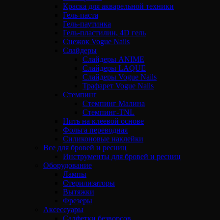
Краска для акварельной техники
Гель-паста
Гель-паутинка
Гель-пластилин, 4D гель
Снежок Vogue Nails
Слайдеры
Слайдеры ANIME
Слайдеры LAQUE
Слайдеры Vogue Nails
Трафарет Vogue Nails
Стемпинг
Стемпинг Малина
Стемпинг-TNL
Нить на клеевой основе
Фольга переводная
Силиконовые наклейки
Все для бровей и ресниц
Инструменты для бровей и ресниц
Оборудование
Лампы
Стерилизаторы
Вытяжки
Фрезеры
Аксессуары
Салфетки безворсов