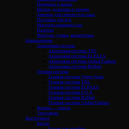
Перчатки и маски
Щетки, дозаторы и прочее
Зажимы для снятия гель-лака
Подушки для рук
Магниты кошачий глаз
Палитра
Фартуки, сумки, косметички
Наращивание
Акриловая система
Акриловая система TNL
Акриловая система ELPAZA
Акриловая система Global Fashion
Акриловая система RuNail
Гелевая система
Гелевая система Vogue Nails
Гелевая система TNL
Гелевая система ELPAZA
Гелевая система F.O.X
Гелевая система RuNail
Гелевая система Global Fashion
Формы — типсы
Типсорезы
Инструмент
Кисти
Кисти для дизайна