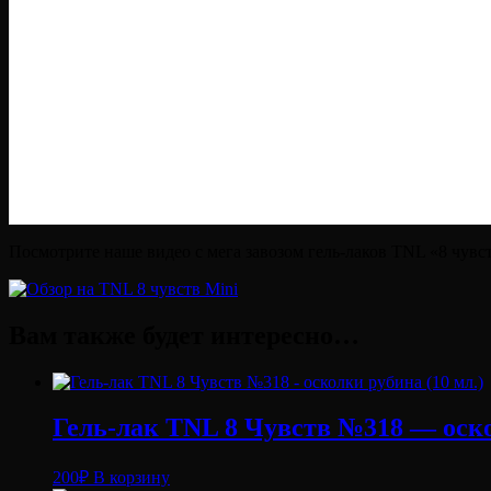
Посмотрите наше видео с мега завозом гель-лаков TNL «8 чувст
Вам также будет интересно…
Гель-лак TNL 8 Чувств №318 — оско
200
₽
В корзину