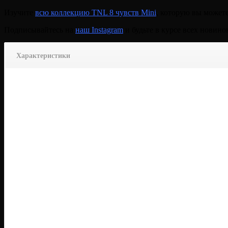
Изучите
всю коллекцию TNL 8 чувств Mini
, которую вы можете
Подписывайтесь на
наш Instagram
и будьте в курсе всех новино
Характеристики