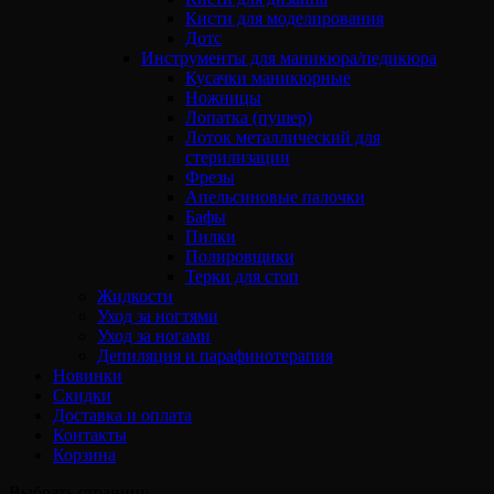
Кисти для моделирования
Дотс
Инструменты для маникюра/педикюра
Кусачки маникюрные
Ножницы
Лопатка (пушер)
Лоток металлический для
стерилизации
Фрезы
Апельсиновые палочки
Бафы
Пилки
Полировщики
Терки для стоп
Жидкости
Уход за ногтями
Уход за ногами
Депиляция и парафинотерапия
Новинки
Скидки
Доставка и оплата
Контакты
Корзина
Выбрать страницу