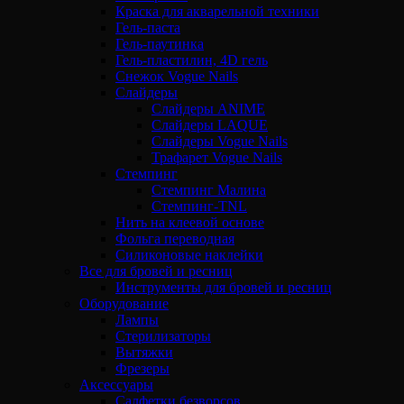
Краска для акварельной техники
Гель-паста
Гель-паутинка
Гель-пластилин, 4D гель
Снежок Vogue Nails
Слайдеры
Слайдеры ANIME
Слайдеры LAQUE
Слайдеры Vogue Nails
Трафарет Vogue Nails
Стемпинг
Стемпинг Малина
Стемпинг-TNL
Нить на клеевой основе
Фольга переводная
Силиконовые наклейки
Все для бровей и ресниц
Инструменты для бровей и ресниц
Оборудование
Лампы
Стерилизаторы
Вытяжки
Фрезеры
Аксессуары
Салфетки безворсов