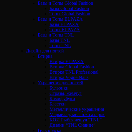
Базы и Топы Global Fashion
Базы Global Fashion
Топы Global Fashion
Базы и Топы ELPAZA
Базы ELPAZA
Топы ELPAZA
Базы и Топы TNL
Базы TNL
Топы TNL
Дизайн для ногтей
Втирка
Втирка ELPAZA
Втирка Global Fashion
Втирка TNL Professional
Втирка Vogue Nails
Украшения для ногтей
Бульонки
Стразы, жемчуг
Камифубуки
Блестки
Металлические украшения
Мармелад, меланж-сахарок
КОИ Рыбья чешуя “TNL”
Дизайн “TNL Сияние”
Гель-краска