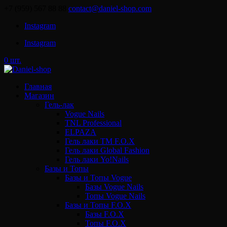
+7 (959) 567 88 88
contact@daniel-shop.com
Instagram
Instagram
0 шт.
Главная
Магазин
Гель-лак
Vogue Nails
TNL Professional
ELPAZA
Гель лаки ТМ F.O.X
Гель лаки Global Fashion
Гель лаки Yo!Nails
Базы и Топы
Базы и Топы Vogue
Базы Vogue Nails
Топы Vogue Nails
Базы и Топы F.O.X
Базы F.O.X
Топы F.O.X