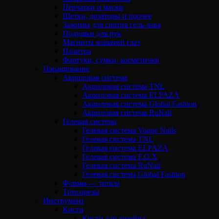
Перчатки и маски
Щетки, дозаторы и прочее
Зажимы для снятия гель-лака
Подушки для рук
Магниты кошачий глаз
Палитра
Фартуки, сумки, косметички
Наращивание
Акриловая система
Акриловая система TNL
Акриловая система ELPAZA
Акриловая система Global Fashion
Акриловая система RuNail
Гелевая система
Гелевая система Vogue Nails
Гелевая система TNL
Гелевая система ELPAZA
Гелевая система F.O.X
Гелевая система RuNail
Гелевая система Global Fashion
Формы — типсы
Типсорезы
Инструмент
Кисти
Кисти для дизайна