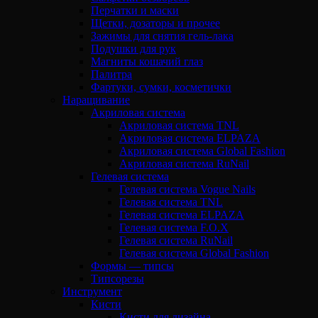
Перчатки и маски
Щетки, дозаторы и прочее
Зажимы для снятия гель-лака
Подушки для рук
Магниты кошачий глаз
Палитра
Фартуки, сумки, косметички
Наращивание
Акриловая система
Акриловая система TNL
Акриловая система ELPAZA
Акриловая система Global Fashion
Акриловая система RuNail
Гелевая система
Гелевая система Vogue Nails
Гелевая система TNL
Гелевая система ELPAZA
Гелевая система F.O.X
Гелевая система RuNail
Гелевая система Global Fashion
Формы — типсы
Типсорезы
Инструмент
Кисти
Кисти для дизайна