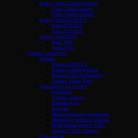
Базы и Топы Global Fashion
Базы Global Fashion
Топы Global Fashion
Базы и Топы ELPAZA
Базы ELPAZA
Топы ELPAZA
Базы и Топы TNL
Базы TNL
Топы TNL
Дизайн для ногтей
Втирка
Втирка ELPAZA
Втирка Global Fashion
Втирка TNL Professional
Втирка Vogue Nails
Украшения для ногтей
Бульонки
Стразы, жемчуг
Камифубуки
Блестки
Металлические украшения
Мармелад, меланж-сахарок
КОИ Рыбья чешуя “TNL”
Дизайн “TNL Сияние”
Гель-краска