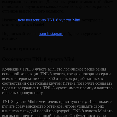
выдержанных оттенков. Доступная цена и компактный объем
позволяют получить несколько маленьких флаконов разных
оттенков вместо одного большого.
Изучите
всю коллекцию TNL 8 чувств Mini
, которую вы
можете купить в Daniel.
Подписывайтесь на
наш Instagram
и будьте в курсе всех
новинок.
Характеристики
Особенности TNL 8 чувств Mini
Коллекция TNL 8 чувств Mini это логическое расширения
основной коллекции TNL 8 чувств, которая покорила сердца
всех мастеров маникюра. 350 оттенков разработанных в
соответствии с цветовым кругом Иттена позволяет создавать
идеальные градиенты. TNL 8 чувств имеет премиум качество
и очень хорошую цену.
TNL 8 чувств Mini имеет очень приятную цену. И вы можете
купить сразу множество оттенков, чтобы удивлять своих
клиентов с каждой новой процедурой. TNL 8 чувств Mini это
высоко пигментированный гель-лак. Он будет носится на