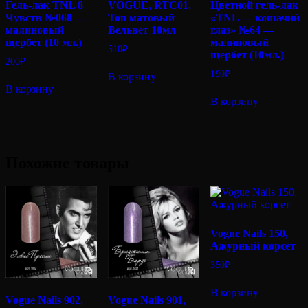
Гель-лак TNL 8
VOGUE, RTC01,
Цветной гель-лак
Чувств №068 —
Топ матовый
«TNL — кошачий
малиновый
Вельвет 10мл
глаз» №64 —
щербет (10 мл.)
малиновый
510
₽
щербет (10мл.)
200
₽
190
₽
В корзину
В корзину
В корзину
Похожие товары
Vogue Nails 150,
Ажурный корсет
350
₽
В корзину
Vogue Nails 902,
Vogue Nails 901,