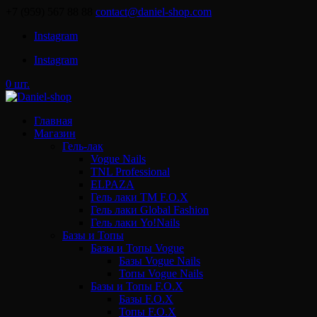
+7 (959) 567 88 88
contact@daniel-shop.com
Instagram
Instagram
0 шт.
Главная
Магазин
Гель-лак
Vogue Nails
TNL Professional
ELPAZA
Гель лаки ТМ F.O.X
Гель лаки Global Fashion
Гель лаки Yo!Nails
Базы и Топы
Базы и Топы Vogue
Базы Vogue Nails
Топы Vogue Nails
Базы и Топы F.O.X
Базы F.O.X
Топы F.O.X