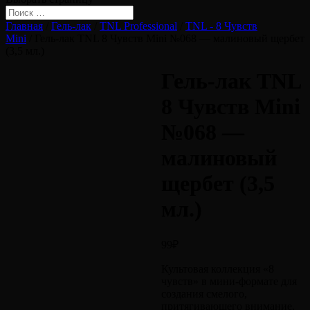
Главная
/
Гель-лак
/
TNL Professional
/
TNL - 8 Чувств
Mini
/ Гель-лак TNL 8 Чувств Mini №068 — малиновый щербет
(3,5 мл.)
Гель-лак TNL
8 Чувств Mini
№068 —
малиновый
щербет (3,5
мл.)
99
₽
Культовая коллекция «8
чувств» в мини-формате для
создания смелого,
притягивающего внимание,