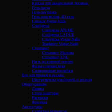
Краска для акварельной техники
Гель-паста
Гель-паутинка
Гель-пластилин, 4D гель
Снежок Vogue Nails
Слайдеры
Слайдеры ANIME
Слайдеры LAQUE
Слайдеры Vogue Nails
Трафарет Vogue Nails
Стемпинг
Стемпинг Малина
Стемпинг-TNL
Нить на клеевой основе
Фольга переводная
Силиконовые наклейки
Все для бровей и ресниц
Инструменты для бровей и ресниц
Оборудование
Лампы
Стерилизаторы
Вытяжки
Фрезеры
Аксессуары
Салфетки безворсов