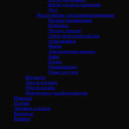
Кисти для моделирования
Дотс
Инструменты для маникюра/педикюра
Кусачки маникюрные
Ножницы
Лопатка (пушер)
Лоток металлический для
стерилизации
Фрезы
Апельсиновые палочки
Бафы
Пилки
Полировщики
Терки для стоп
Жидкости
Уход за ногтями
Уход за ногами
Депиляция и парафинотерапия
Новинки
Скидки
Доставка и оплата
Контакты
Корзина
Выбрать страницу