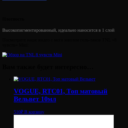
Плотность
Высокопигментированный, идеально наносится в 1 слой
Посмотрите наше видео с мега завозом гель-лаков TNL «8
чувств» Mini:
Вам также будет интересно…
VOGUE, RTC01, Топ матовый
Вельвет 10мл
510
₽
В корзину