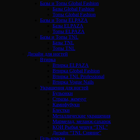
Базы и Топы Global Fashion
Базы Global Fashion
Топы Global Fashion
Базы и Топы ELPAZA
Базы ELPAZA
Топы ELPAZA
Базы и Топы TNL
Базы TNL
Топы TNL
Дизайн для ногтей
Втирка
Втирка ELPAZA
Втирка Global Fashion
Втирка TNL Professional
Втирка Vogue Nails
Украшения для ногтей
Бульонки
Стразы, жемчуг
Камифубуки
Блестки
Металлические украшения
Мармелад, меланж-сахарок
КОИ Рыбья чешуя “TNL”
Дизайн “TNL Сияние”
Гель-краска