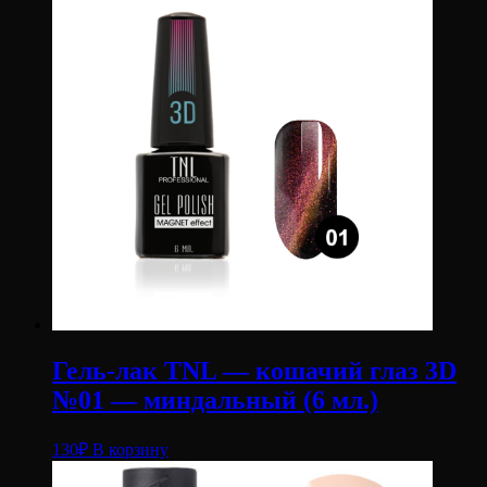
Гель-лак TNL — кошачий глаз 3D
№01 — миндальный (6 мл.)
130
₽
В корзину