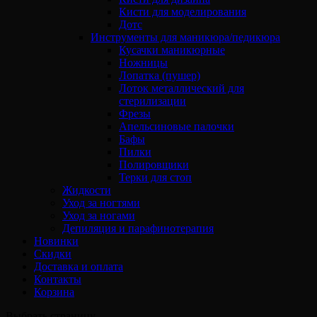
Кисти для моделирования
Дотс
Инструменты для маникюра/педикюра
Кусачки маникюрные
Ножницы
Лопатка (пушер)
Лоток металлический для
стерилизации
Фрезы
Апельсиновые палочки
Бафы
Пилки
Полировщики
Терки для стоп
Жидкости
Уход за ногтями
Уход за ногами
Депиляция и парафинотерапия
Новинки
Скидки
Доставка и оплата
Контакты
Корзина
Выбрать страницу