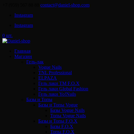
+7 (959) 567 88 88
contact@daniel-shop.com
Instagram
Instagram
0 шт.
Главная
Магазин
Гель-лак
Vogue Nails
TNL Professional
ELPAZA
Гель лаки ТМ F.O.X
Гель лаки Global Fashion
Гель лаки Yo!Nails
Базы и Топы
Базы и Топы Vogue
Базы Vogue Nails
Топы Vogue Nails
Базы и Топы F.O.X
Базы F.O.X
Топы F.O.X