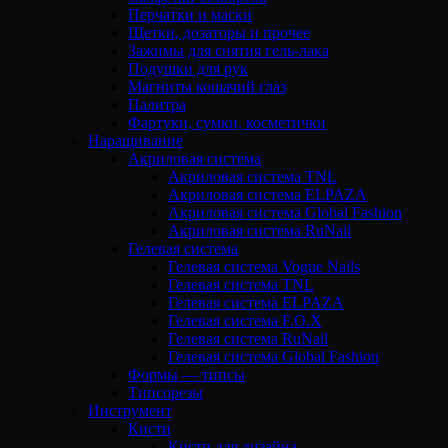
Перчатки и маски
Щетки, дозаторы и прочее
Зажимы для снятия гель-лака
Подушки для рук
Магниты кошачий глаз
Палитра
Фартуки, сумки, косметички
Наращивание
Акриловая система
Акриловая система TNL
Акриловая система ELPAZA
Акриловая система Global Fashion
Акриловая система RuNail
Гелевая система
Гелевая система Vogue Nails
Гелевая система TNL
Гелевая система ELPAZA
Гелевая система F.O.X
Гелевая система RuNail
Гелевая система Global Fashion
Формы — типсы
Типсорезы
Инструмент
Кисти
Кисти для дизайна