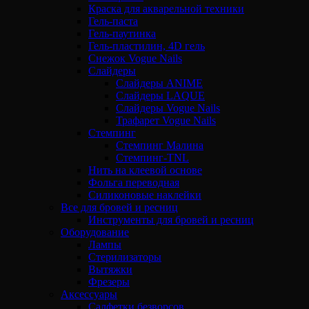
Краска для акварельной техники
Гель-паста
Гель-паутинка
Гель-пластилин, 4D гель
Снежок Vogue Nails
Слайдеры
Слайдеры ANIME
Слайдеры LAQUE
Слайдеры Vogue Nails
Трафарет Vogue Nails
Стемпинг
Стемпинг Малина
Стемпинг-TNL
Нить на клеевой основе
Фольга переводная
Силиконовые наклейки
Все для бровей и ресниц
Инструменты для бровей и ресниц
Оборудование
Лампы
Стерилизаторы
Вытяжки
Фрезеры
Аксессуары
Салфетки безворсов