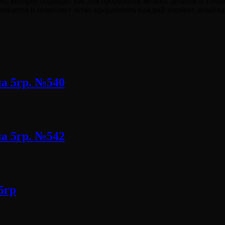
во, которое подходит как для проработки мелких деталей и тонки
текается и позволяет четко проработать каждый элемент дизайна
а 5гр. №540
а 5гр. №542
5гр