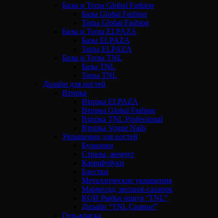
Базы и Топы Global Fashion
Базы Global Fashion
Топы Global Fashion
Базы и Топы ELPAZA
Базы ELPAZA
Топы ELPAZA
Базы и Топы TNL
Базы TNL
Топы TNL
Дизайн для ногтей
Втирка
Втирка ELPAZA
Втирка Global Fashion
Втирка TNL Professional
Втирка Vogue Nails
Украшения для ногтей
Бульонки
Стразы, жемчуг
Камифубуки
Блестки
Металлические украшения
Мармелад, меланж-сахарок
КОИ Рыбья чешуя “TNL”
Дизайн “TNL Сияние”
Гель-краска