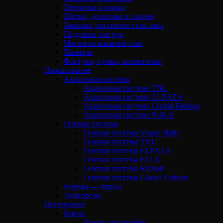
Перчатки и маски
Щетки, дозаторы и прочее
Зажимы для снятия гель-лака
Подушки для рук
Магниты кошачий глаз
Палитра
Фартуки, сумки, косметички
Наращивание
Акриловая система
Акриловая система TNL
Акриловая система ELPAZA
Акриловая система Global Fashion
Акриловая система RuNail
Гелевая система
Гелевая система Vogue Nails
Гелевая система TNL
Гелевая система ELPAZA
Гелевая система F.O.X
Гелевая система RuNail
Гелевая система Global Fashion
Формы — типсы
Типсорезы
Инструмент
Кисти
Кисти для дизайна