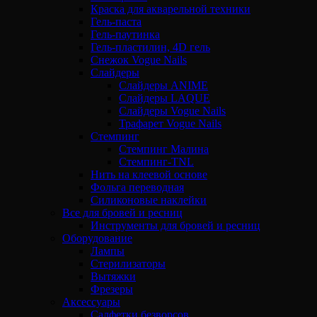
Краска для акварельной техники
Гель-паста
Гель-паутинка
Гель-пластилин, 4D гель
Снежок Vogue Nails
Слайдеры
Слайдеры ANIME
Слайдеры LAQUE
Слайдеры Vogue Nails
Трафарет Vogue Nails
Стемпинг
Стемпинг Малина
Стемпинг-TNL
Нить на клеевой основе
Фольга переводная
Силиконовые наклейки
Все для бровей и ресниц
Инструменты для бровей и ресниц
Оборудование
Лампы
Стерилизаторы
Вытяжки
Фрезеры
Аксессуары
Салфетки безворсов