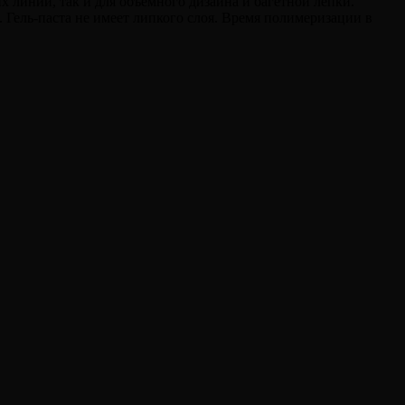
х линий, так и для объемного дизайна и багетной лепки.
. Гель-паста не имеет липкого слоя. Время полимеризации в