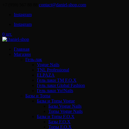
+7 (959) 567 88 88
contact@daniel-shop.com
Instagram
Instagram
0 шт.
Главная
Магазин
Гель-лак
Vogue Nails
TNL Professional
ELPAZA
Гель лаки ТМ F.O.X
Гель лаки Global Fashion
Гель лаки Yo!Nails
Базы и Топы
Базы и Топы Vogue
Базы Vogue Nails
Топы Vogue Nails
Базы и Топы F.O.X
Базы F.O.X
Топы F.O.X