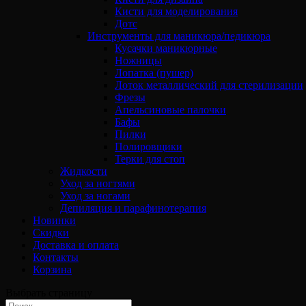
Кисти для моделирования
Дотс
Инструменты для маникюра/педикюра
Кусачки маникюрные
Ножницы
Лопатка (пушер)
Лоток металлический для стерилизации
Фрезы
Апельсиновые палочки
Бафы
Пилки
Полировщики
Терки для стоп
Жидкости
Уход за ногтями
Уход за ногами
Депиляция и парафинотерапия
Новинки
Скидки
Доставка и оплата
Контакты
Корзина
Выбрать страницу