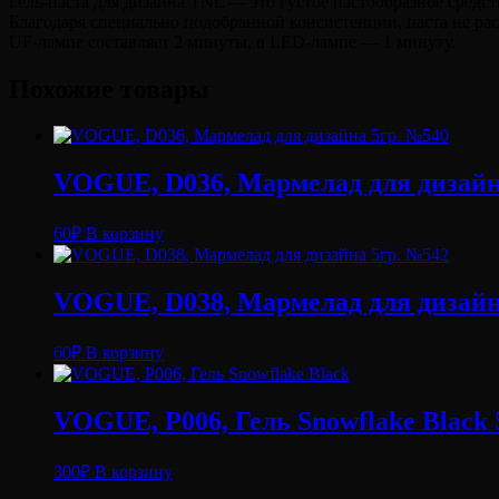
Гель-паста для дизайна TNL — это густое пастообразное средст
Благодаря специально подобранной консистенции, паста не рас
UF-лампе составляет 2 минуты, в LED-лампе — 1 минуту.
Похожие товары
VOGUE, D036, Мармелад для дизайн
60
₽
В корзину
VOGUE, D038, Мармелад для дизайн
60
₽
В корзину
VOGUE, P006, Гель Snowflake Black 
300
₽
В корзину