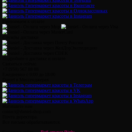
Принимаем к оплате
Службы доставки
Подробнее о доставке и оплате
Связаться сейчас
+7 (959) 567 88 88
Ежедневно с 9:00 до 18:00
Daniel в Мессенджерах
Напишите нам
contact@daniel-shop.com
Почта директора.
Все письма обрабатываются.