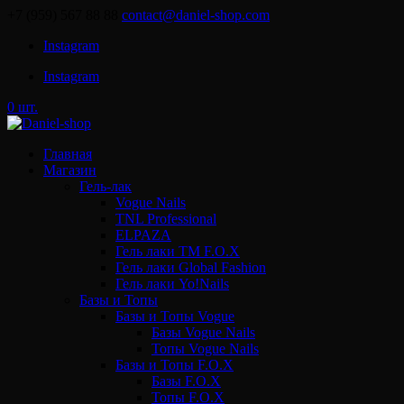
+7 (959) 567 88 88
contact@daniel-shop.com
Instagram
Instagram
0 шт.
Главная
Магазин
Гель-лак
Vogue Nails
TNL Professional
ELPAZA
Гель лаки ТМ F.O.X
Гель лаки Global Fashion
Гель лаки Yo!Nails
Базы и Топы
Базы и Топы Vogue
Базы Vogue Nails
Топы Vogue Nails
Базы и Топы F.O.X
Базы F.O.X
Топы F.O.X