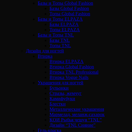
Базы и Топы Global Fashion
Базы Global Fashion
Топы Global Fashion
Базы и Топы ELPAZA
Базы ELPAZA
Топы ELPAZA
Базы и Топы TNL
Базы TNL
Топы TNL
Дизайн для ногтей
Втирка
Втирка ELPAZA
Втирка Global Fashion
Втирка TNL Professional
Втирка Vogue Nails
Украшения для ногтей
Бульонки
Стразы, жемчуг
Камифубуки
Блестки
Металлические украшения
Мармелад, меланж-сахарок
КОИ Рыбья чешуя “TNL”
Дизайн “TNL Сияние”
Гель-краска