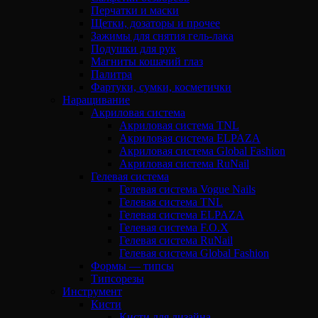
Перчатки и маски
Щетки, дозаторы и прочее
Зажимы для снятия гель-лака
Подушки для рук
Магниты кошачий глаз
Палитра
Фартуки, сумки, косметички
Наращивание
Акриловая система
Акриловая система TNL
Акриловая система ELPAZA
Акриловая система Global Fashion
Акриловая система RuNail
Гелевая система
Гелевая система Vogue Nails
Гелевая система TNL
Гелевая система ELPAZA
Гелевая система F.O.X
Гелевая система RuNail
Гелевая система Global Fashion
Формы — типсы
Типсорезы
Инструмент
Кисти
Кисти для дизайна