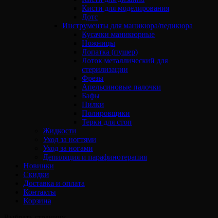
Кисти для моделирования
Дотс
Инструменты для маникюра/педикюра
Кусачки маникюрные
Ножницы
Лопатка (пушер)
Лоток металлический для
стерилизации
Фрезы
Апельсиновые палочки
Бафы
Пилки
Полировщики
Терки для стоп
Жидкости
Уход за ногтями
Уход за ногами
Депиляция и парафинотерапия
Новинки
Скидки
Доставка и оплата
Контакты
Корзина
Выбрать страницу