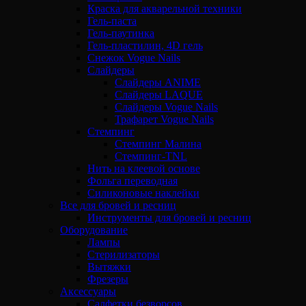
Краска для акварельной техники
Гель-паста
Гель-паутинка
Гель-пластилин, 4D гель
Снежок Vogue Nails
Слайдеры
Слайдеры ANIME
Слайдеры LAQUE
Слайдеры Vogue Nails
Трафарет Vogue Nails
Стемпинг
Стемпинг Малина
Стемпинг-TNL
Нить на клеевой основе
Фольга переводная
Силиконовые наклейки
Все для бровей и ресниц
Инструменты для бровей и ресниц
Оборудование
Лампы
Стерилизаторы
Вытяжки
Фрезеры
Аксессуары
Салфетки безворсов