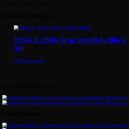
фольгой. Имеет липкий слой.
Похожие товары
VOGUE, P006, Гель Snowflake Black
5гр
300
₽
В корзину
Мы в социальных сетях:
Товар по брендам: