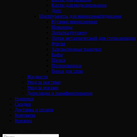
Кисти для моделирования
Дотс
Инструменты для маникюра/педикюра
Кусачки маникюрные
Ножницы
Лопатка (пушер)
Лоток металлический для стерилизации
Фрезы
Апельсиновые палочки
Бафы
Пилки
Полировщики
Терки для стоп
Жидкости
Уход за ногтями
Уход за ногами
Депиляция и парафинотерапия
Новинки
Скидки
Доставка и оплата
Контакты
Корзина
Выбрать страницу