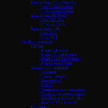
Базы и Топы Global Fashion
Базы Global Fashion
Топы Global Fashion
Базы и Топы ELPAZA
Базы ELPAZA
Топы ELPAZA
Базы и Топы TNL
Базы TNL
Топы TNL
Дизайн для ногтей
Втирка
Втирка ELPAZA
Втирка Global Fashion
Втирка TNL Professional
Втирка Vogue Nails
Украшения для ногтей
Бульонки
Стразы, жемчуг
Камифубуки
Блестки
Металлические украшения
Мармелад, меланж-сахарок
КОИ Рыбья чешуя “TNL”
Дизайн “TNL Сияние”
Гель-краска