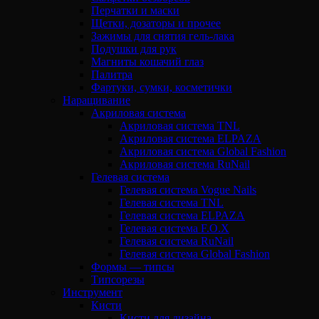
Перчатки и маски
Щетки, дозаторы и прочее
Зажимы для снятия гель-лака
Подушки для рук
Магниты кошачий глаз
Палитра
Фартуки, сумки, косметички
Наращивание
Акриловая система
Акриловая система TNL
Акриловая система ELPAZA
Акриловая система Global Fashion
Акриловая система RuNail
Гелевая система
Гелевая система Vogue Nails
Гелевая система TNL
Гелевая система ELPAZA
Гелевая система F.O.X
Гелевая система RuNail
Гелевая система Global Fashion
Формы — типсы
Типсорезы
Инструмент
Кисти
Кисти для дизайна