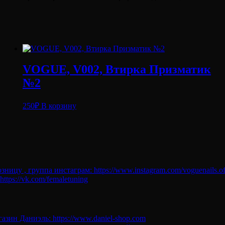
мл.LW2(014)
VOGUE, V002, Втирка Призматик
№2
250
₽
В корзину