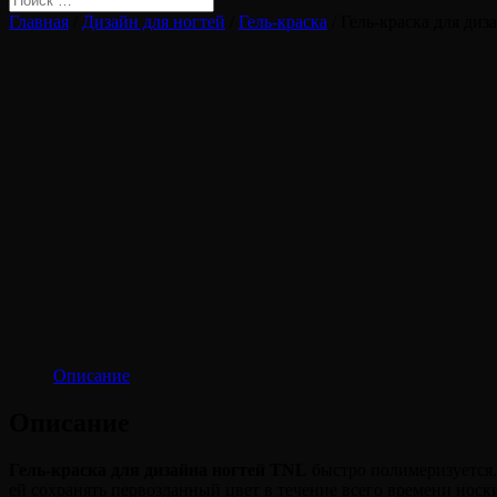
Главная
/
Дизайн для ногтей
/
Гель-краска
/ Гель-краска для ди
Описание
Описание
Гель-краска для дизайна ногтей TNL
быстро полимеризуется, 
ей сохранять первозданный цвет в течение всего времени носк