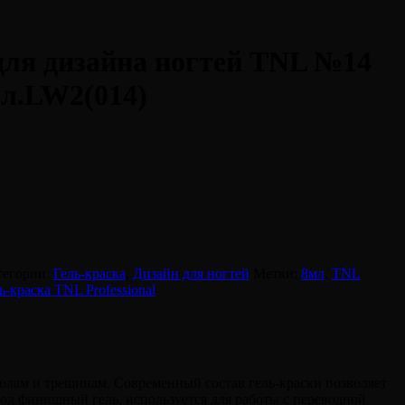
для дизайна ногтей TNL №14
мл.LW2(014)
тегории:
Гель-краска
,
Дизайн для ногтей
Метки:
8мл
,
TNL
ь-краска TNL Professional
колам и трещинам. Современный состав гель-краски позволяет
под финишный гель, используется для работы с переводной