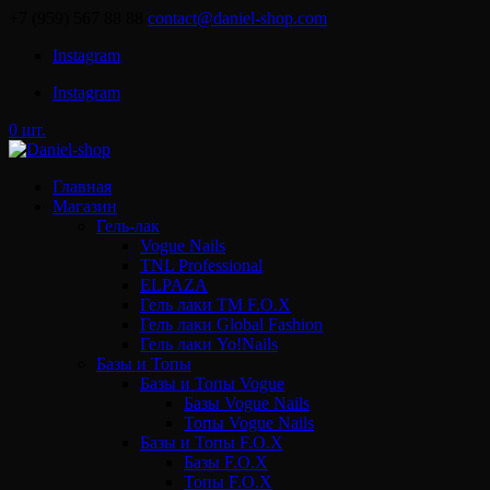
+7 (959) 567 88 88
contact@daniel-shop.com
Instagram
Instagram
0 шт.
Главная
Магазин
Гель-лак
Vogue Nails
TNL Professional
ELPAZA
Гель лаки ТМ F.O.X
Гель лаки Global Fashion
Гель лаки Yo!Nails
Базы и Топы
Базы и Топы Vogue
Базы Vogue Nails
Топы Vogue Nails
Базы и Топы F.O.X
Базы F.O.X
Топы F.O.X