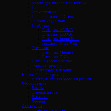
Краска для акварельной техники
Гель-паста
Гель-паутинка
Гель-пластилин, 4D гель
Снежок Vogue Nails
Слайдеры
Слайдеры ANIME
Слайдеры LAQUE
Слайдеры Vogue Nails
Трафарет Vogue Nails
Стемпинг
Стемпинг Малина
Стемпинг-TNL
Нить на клеевой основе
Фольга переводная
Силиконовые наклейки
Все для бровей и ресниц
Инструменты для бровей и ресниц
Оборудование
Лампы
Стерилизаторы
Вытяжки
Фрезеры
Аксессуары
Салфетки безворсов