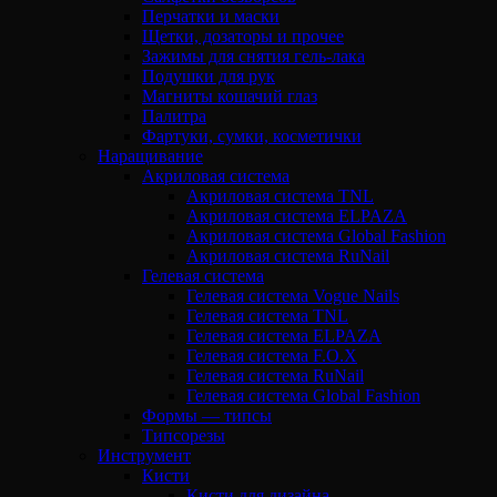
Перчатки и маски
Щетки, дозаторы и прочее
Зажимы для снятия гель-лака
Подушки для рук
Магниты кошачий глаз
Палитра
Фартуки, сумки, косметички
Наращивание
Акриловая система
Акриловая система TNL
Акриловая система ELPAZA
Акриловая система Global Fashion
Акриловая система RuNail
Гелевая система
Гелевая система Vogue Nails
Гелевая система TNL
Гелевая система ELPAZA
Гелевая система F.O.X
Гелевая система RuNail
Гелевая система Global Fashion
Формы — типсы
Типсорезы
Инструмент
Кисти
Кисти для дизайна