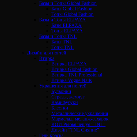
Базы и Топы Global Fashion
Базы Global Fashion
Топы Global Fashion
Базы и Топы ELPAZA
Базы ELPAZA
Топы ELPAZA
Базы и Топы TNL
Базы TNL
Топы TNL
Дизайн для ногтей
Втирка
Втирка ELPAZA
Втирка Global Fashion
Втирка TNL Professional
Втирка Vogue Nails
Украшения для ногтей
Бульонки
Стразы, жемчуг
Камифубуки
Блестки
Металлические украшения
Мармелад, меланж-сахарок
КОИ Рыбья чешуя “TNL”
Дизайн “TNL Сияние”
Гель-краска