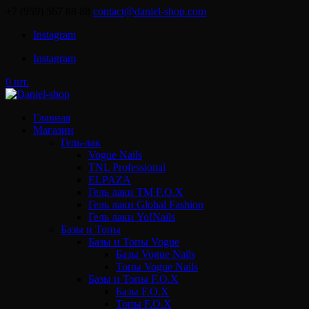
+7 (959) 567 88 88
contact@daniel-shop.com
Instagram
Instagram
0 шт.
Главная
Магазин
Гель-лак
Vogue Nails
TNL Professional
ELPAZA
Гель лаки ТМ F.O.X
Гель лаки Global Fashion
Гель лаки Yo!Nails
Базы и Топы
Базы и Топы Vogue
Базы Vogue Nails
Топы Vogue Nails
Базы и Топы F.O.X
Базы F.O.X
Топы F.O.X