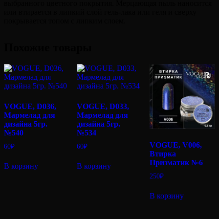
выбранного цветного покрытия. Мерцающая пыль наносится
или втирается в липкий слой гель-лака или геля и сверху
покрывается топом с липким слоем.
Похожие товары
VOGUE, D036,
VOGUE, D033,
Мармелад для
Мармелад для
дизайна 5гр.
дизайна 5гр.
№540
№534
VOGUE, V006,
60
₽
60
₽
Втирка
Призматик №6
В корзину
В корзину
250
₽
В корзину