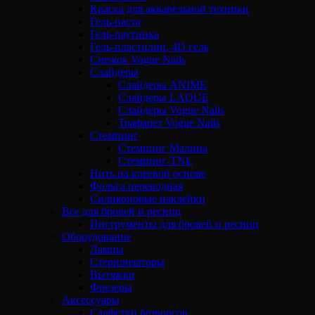
Краска для акварельной техники
Гель-паста
Гель-паутинка
Гель-пластилин, 4D гель
Снежок Vogue Nails
Слайдеры
Слайдеры ANIME
Слайдеры LAQUE
Слайдеры Vogue Nails
Трафарет Vogue Nails
Стемпинг
Стемпинг Малина
Стемпинг-TNL
Нить на клеевой основе
Фольга переводная
Силиконовые наклейки
Все для бровей и ресниц
Инструменты для бровей и ресниц
Оборудование
Лампы
Стерилизаторы
Вытяжки
Фрезеры
Аксессуары
Салфетки безворсов