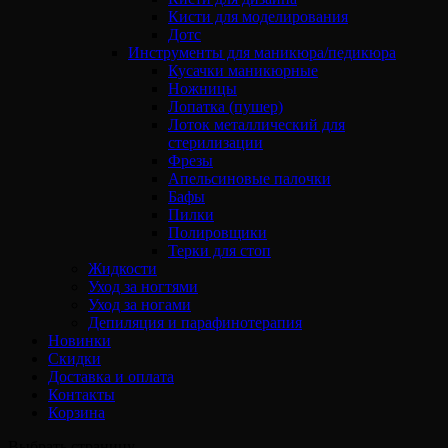
Кисти для моделирования
Дотс
Инструменты для маникюра/педикюра
Кусачки маникюрные
Ножницы
Лопатка (пушер)
Лоток металлический для
стерилизации
Фрезы
Апельсиновые палочки
Бафы
Пилки
Полировщики
Терки для стоп
Жидкости
Уход за ногтями
Уход за ногами
Депиляция и парафинотерапия
Новинки
Скидки
Доставка и оплата
Контакты
Корзина
Выбрать страницу