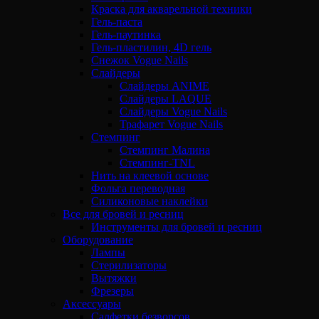
Краска для акварельной техники
Гель-паста
Гель-паутинка
Гель-пластилин, 4D гель
Снежок Vogue Nails
Слайдеры
Слайдеры ANIME
Слайдеры LAQUE
Слайдеры Vogue Nails
Трафарет Vogue Nails
Стемпинг
Стемпинг Малина
Стемпинг-TNL
Нить на клеевой основе
Фольга переводная
Силиконовые наклейки
Все для бровей и ресниц
Инструменты для бровей и ресниц
Оборудование
Лампы
Стерилизаторы
Вытяжки
Фрезеры
Аксессуары
Салфетки безворсов