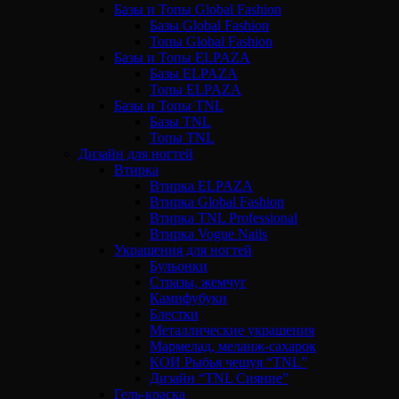
Базы и Топы Global Fashion
Базы Global Fashion
Топы Global Fashion
Базы и Топы ELPAZA
Базы ELPAZA
Топы ELPAZA
Базы и Топы TNL
Базы TNL
Топы TNL
Дизайн для ногтей
Втирка
Втирка ELPAZA
Втирка Global Fashion
Втирка TNL Professional
Втирка Vogue Nails
Украшения для ногтей
Бульонки
Стразы, жемчуг
Камифубуки
Блестки
Металлические украшения
Мармелад, меланж-сахарок
КОИ Рыбья чешуя “TNL”
Дизайн “TNL Сияние”
Гель-краска