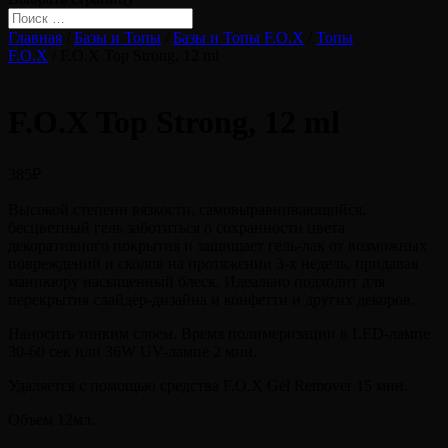
Главная
/
Базы и Топы
/
Базы и Топы F.O.X
/
Топы
F.O.X
/ F.O.X Top Strong, 12 ml
F.O.X Top Strong, 12 ml
385
₽
Высокой степени вязкости, самовыравнивающийся,
бесцветный гель заботиться о сохранности цвета
декоративного покрытия и защищает гель-лак от возможных
повреждений и сколов на протяжении 3-х недель, придавая
маникюру насыщенный блеск. Идеально подходит для
перекрытия слайдер-дизайна и конфетти и других декоров.
Наносить тонким слоем. Время полимеризации в LED-лампе
30-60 сек или 36W UV-лампе 2 мин.
Удаляется с помощью средства F.O.X Gel Remover 15 мин.
Объем 12мл.