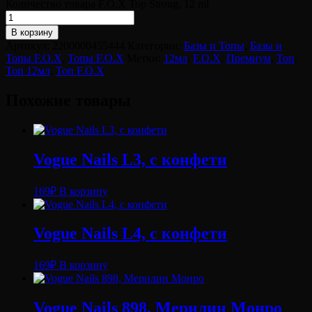
Количество товара F.O.X Top Strong, 12 ml
В корзину
Артикул:
2200000455444
Категории:
Базы и Топы
,
Базы и
Топы F.O.X
,
Топы F.O.X
Метки:
12мл
,
F.O.X
,
Премиум
,
Топ
,
Топ 12мл
,
Топ F.O.X
Похожие товары
Vogue Nails L3, с конфети
169
₽
В корзину
Vogue Nails L4, с конфети
169
₽
В корзину
Vogue Nails 898, Мерилин Монро