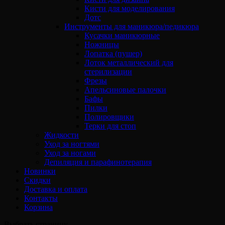
Кисти для моделирования
Дотс
Инструменты для маникюра/педикюра
Кусачки маникюрные
Ножницы
Лопатка (пушер)
Лоток металлический для
стерилизации
Фрезы
Апельсиновые палочки
Бафы
Пилки
Полировщики
Терки для стоп
Жидкости
Уход за ногтями
Уход за ногами
Депиляция и парафинотерапия
Новинки
Скидки
Доставка и оплата
Контакты
Корзина
Выбрать страницу