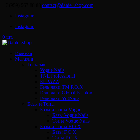
+7 (959) 567 88 88
contact@daniel-shop.com
Instagram
Instagram
0 шт.
Главная
Магазин
Гель-лак
Vogue Nails
TNL Professional
ELPAZA
Гель лаки ТМ F.O.X
Гель лаки Global Fashion
Гель лаки Yo!Nails
Базы и Топы
Базы и Топы Vogue
Базы Vogue Nails
Топы Vogue Nails
Базы и Топы F.O.X
Базы F.O.X
Топы F.O.X