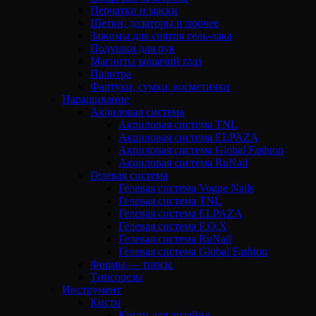
Перчатки и маски
Щетки, дозаторы и прочее
Зажимы для снятия гель-лака
Подушки для рук
Магниты кошачий глаз
Палитра
Фартуки, сумки, косметички
Наращивание
Акриловая система
Акриловая система TNL
Акриловая система ELPAZA
Акриловая система Global Fashion
Акриловая система RuNail
Гелевая система
Гелевая система Vogue Nails
Гелевая система TNL
Гелевая система ELPAZA
Гелевая система F.O.X
Гелевая система RuNail
Гелевая система Global Fashion
Формы — типсы
Типсорезы
Инструмент
Кисти
Кисти для дизайна