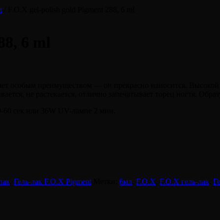
t
/ F.O.X gel-polish gold Pigment 288, 6 ml
88, 6 ml
ет особым преимуществом — он прекрасно наносится. Высокой
вается, не растекается, отлично запечатывает торец ногтя. Обра
-60 сек или 36W UV-лампе 2 мин.
лак
,
Гель-лак F.O.X Pigment
Метки:
6мл
,
F.O.X
,
F.O.X гель-лак
,
Г