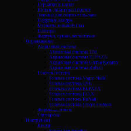
Перчатки и маски
Щетки, дозаторы и прочее
Зажимы для снятия гель-лака
Подушки для рук
Магниты кошачий глаз
Палитра
Фартуки, сумки, косметички
Наращивание
Акриловая система
Акриловая система TNL
Акриловая система ELPAZA
Акриловая система Global Fashion
Акриловая система RuNail
Гелевая система
Гелевая система Vogue Nails
Гелевая система TNL
Гелевая система ELPAZA
Гелевая система F.O.X
Гелевая система RuNail
Гелевая система Global Fashion
Формы — типсы
Типсорезы
Инструмент
Кисти
Кисти для дизайна