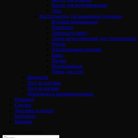
Кисти для моделирования
Дотс
Инструменты для маникюра/педикюра
Кусачки маникюрные
Ножницы
Лопатка (пушер)
Лоток металлический для стерилизации
Фрезы
Апельсиновые палочки
Бафы
Пилки
Полировщики
Терки для стоп
Жидкости
Уход за ногтями
Уход за ногами
Депиляция и парафинотерапия
Новинки
Скидки
Доставка и оплата
Контакты
Корзина
Выбрать страницу