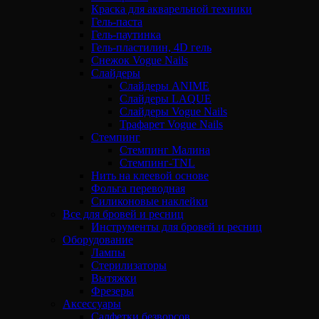
Краска для акварельной техники
Гель-паста
Гель-паутинка
Гель-пластилин, 4D гель
Снежок Vogue Nails
Слайдеры
Слайдеры ANIME
Слайдеры LAQUE
Слайдеры Vogue Nails
Трафарет Vogue Nails
Стемпинг
Стемпинг Малина
Стемпинг-TNL
Нить на клеевой основе
Фольга переводная
Силиконовые наклейки
Все для бровей и ресниц
Инструменты для бровей и ресниц
Оборудование
Лампы
Стерилизаторы
Вытяжки
Фрезеры
Аксессуары
Салфетки безворсов