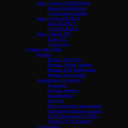
Базы и Топы Global Fashion
Базы Global Fashion
Топы Global Fashion
Базы и Топы ELPAZA
Базы ELPAZA
Топы ELPAZA
Базы и Топы TNL
Базы TNL
Топы TNL
Дизайн для ногтей
Втирка
Втирка ELPAZA
Втирка Global Fashion
Втирка TNL Professional
Втирка Vogue Nails
Украшения для ногтей
Бульонки
Стразы, жемчуг
Камифубуки
Блестки
Металлические украшения
Мармелад, меланж-сахарок
КОИ Рыбья чешуя “TNL”
Дизайн “TNL Сияние”
Гель-краска