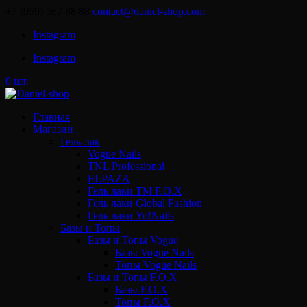
+7 (959) 567 88 88
contact@daniel-shop.com
Instagram
Instagram
0 шт.
Главная
Магазин
Гель-лак
Vogue Nails
TNL Professional
ELPAZA
Гель лаки ТМ F.O.X
Гель лаки Global Fashion
Гель лаки Yo!Nails
Базы и Топы
Базы и Топы Vogue
Базы Vogue Nails
Топы Vogue Nails
Базы и Топы F.O.X
Базы F.O.X
Топы F.O.X