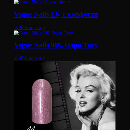
196,
6
ml
Vogue Nails L6, с конфетти
169
₽
В корзину
Vogue Nails 905, Одри Тоту
350
₽
В корзину