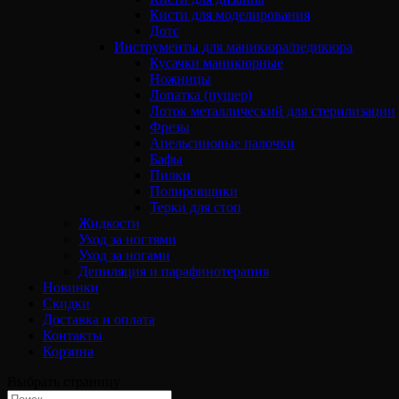
Кисти для моделирования
Дотс
Инструменты для маникюра/педикюра
Кусачки маникюрные
Ножницы
Лопатка (пушер)
Лоток металлический для стерилизации
Фрезы
Апельсиновые палочки
Бафы
Пилки
Полировщики
Терки для стоп
Жидкости
Уход за ногтями
Уход за ногами
Депиляция и парафинотерапия
Новинки
Скидки
Доставка и оплата
Контакты
Корзина
Выбрать страницу