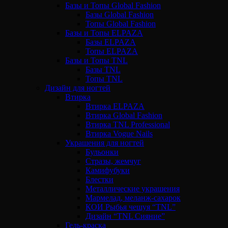
Базы и Топы Global Fashion
Базы Global Fashion
Топы Global Fashion
Базы и Топы ELPAZA
Базы ELPAZA
Топы ELPAZA
Базы и Топы TNL
Базы TNL
Топы TNL
Дизайн для ногтей
Втирка
Втирка ELPAZA
Втирка Global Fashion
Втирка TNL Professional
Втирка Vogue Nails
Украшения для ногтей
Бульонки
Стразы, жемчуг
Камифубуки
Блестки
Металлические украшения
Мармелад, меланж-сахарок
КОИ Рыбья чешуя “TNL”
Дизайн “TNL Сияние”
Гель-краска