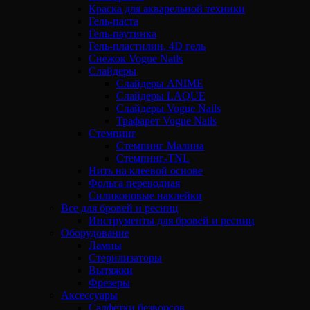
Краска для акварельной техники
Гель-паста
Гель-паутинка
Гель-пластилин, 4D гель
Снежок Vogue Nails
Слайдеры
Слайдеры ANIME
Слайдеры LAQUE
Слайдеры Vogue Nails
Трафарет Vogue Nails
Стемпинг
Стемпинг Малина
Стемпинг-TNL
Нить на клеевой основе
Фольга переводная
Силиконовые наклейки
Все для бровей и ресниц
Инструменты для бровей и ресниц
Оборудование
Лампы
Стерилизаторы
Вытяжки
Фрезеры
Аксессуары
Салфетки безворсов