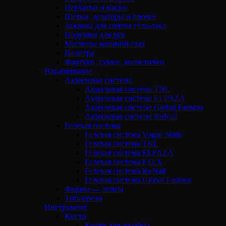
Перчатки и маски
Щетки, дозаторы и прочее
Зажимы для снятия гель-лака
Подушки для рук
Магниты кошачий глаз
Палитра
Фартуки, сумки, косметички
Наращивание
Акриловая система
Акриловая система TNL
Акриловая система ELPAZA
Акриловая система Global Fashion
Акриловая система RuNail
Гелевая система
Гелевая система Vogue Nails
Гелевая система TNL
Гелевая система ELPAZA
Гелевая система F.O.X
Гелевая система RuNail
Гелевая система Global Fashion
Формы — типсы
Типсорезы
Инструмент
Кисти
Кисти для дизайна