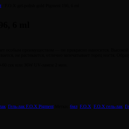
t
/ F.O.X gel-polish gold Pigment 196, 6 ml
96, 6 ml
ет особым преимуществом — он прекрасно наносится. Высокой
вается, не растекается, отлично запечатывает торец ногтя. Обра
-60 сек или 36W UV-лампе 2 мин.
лак
,
Гель-лак F.O.X Pigment
Метки:
6мл
,
F.O.X
,
F.O.X гель-лак
,
Г