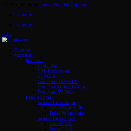
+7 (959) 567 88 88
contact@daniel-shop.com
Instagram
Instagram
0 шт.
Главная
Магазин
Гель-лак
Vogue Nails
TNL Professional
ELPAZA
Гель лаки ТМ F.O.X
Гель лаки Global Fashion
Гель лаки Yo!Nails
Базы и Топы
Базы и Топы Vogue
Базы Vogue Nails
Топы Vogue Nails
Базы и Топы F.O.X
Базы F.O.X
Топы F.O.X