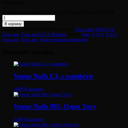
Объём 6 мл.
Количество товара F.O.X gel-polish gold Pigment 067, 6 ml
В корзину
Артикул:
2200000415592
Категории:
Гель лаки ТМ F.O.X
,
Гель-лак
,
Гель-лак F.O.X Pigment
Метки:
6мл
,
F.O.X
,
F.O.X
гель-лак
,
Гель-лак
,
Классическая коллекция
Похожие товары
Vogue Nails L3, с конфети
169
₽
В корзину
Vogue Nails 905, Одри Тоту
350
₽
В корзину