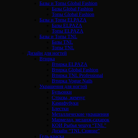
Базы и Топы Global Fashion
Базы Global Fashion
Топы Global Fashion
Базы и Топы ELPAZA
Базы ELPAZA
Топы ELPAZA
Базы и Топы TNL
Базы TNL
Топы TNL
Дизайн для ногтей
Втирка
Втирка ELPAZA
Втирка Global Fashion
Втирка TNL Professional
Втирка Vogue Nails
Украшения для ногтей
Бульонки
Стразы, жемчуг
Камифубуки
Блестки
Металлические украшения
Мармелад, меланж-сахарок
КОИ Рыбья чешуя “TNL”
Дизайн “TNL Сияние”
Гель-краска