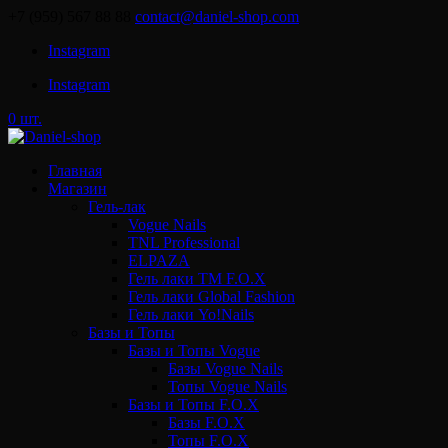
+7 (959) 567 88 88
contact@daniel-shop.com
Instagram
Instagram
0 шт.
Главная
Магазин
Гель-лак
Vogue Nails
TNL Professional
ELPAZA
Гель лаки ТМ F.O.X
Гель лаки Global Fashion
Гель лаки Yo!Nails
Базы и Топы
Базы и Топы Vogue
Базы Vogue Nails
Топы Vogue Nails
Базы и Топы F.O.X
Базы F.O.X
Топы F.O.X