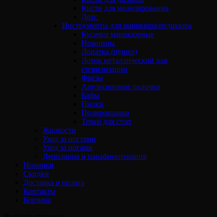
Кисти для моделирования
Дотс
Инструменты для маникюра/педикюра
Кусачки маникюрные
Ножницы
Лопатка (пушер)
Лоток металлический для
стерилизации
Фрезы
Апельсиновые палочки
Бафы
Пилки
Полировщики
Терки для стоп
Жидкости
Уход за ногтями
Уход за ногами
Депиляция и парафинотерапия
Новинки
Скидки
Доставка и оплата
Контакты
Корзина
Выбрать страницу