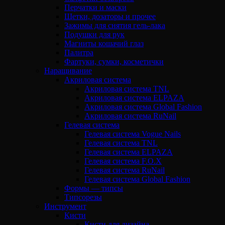
Перчатки и маски
Щетки, дозаторы и прочее
Зажимы для снятия гель-лака
Подушки для рук
Магниты кошачий глаз
Палитра
Фартуки, сумки, косметички
Наращивание
Акриловая система
Акриловая система TNL
Акриловая система ELPAZA
Акриловая система Global Fashion
Акриловая система RuNail
Гелевая система
Гелевая система Vogue Nails
Гелевая система TNL
Гелевая система ELPAZA
Гелевая система F.O.X
Гелевая система RuNail
Гелевая система Global Fashion
Формы — типсы
Типсорезы
Инструмент
Кисти
Кисти для дизайна