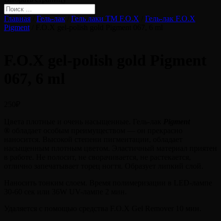
Главная
/
Гель-лак
/
Гель лаки ТМ F.O.X
/
Гель-лак F.O.X
Pigment
/ F.O.X gel-polish gold Pigment 067, 6 ml
F.O.X gel-polish gold Pigment
067, 6 ml
250
₽
Цвета плотные и очень насыщенные. Гель-лак
Pigment
®
обладает особым преимуществом — он прекрасно
наносится. Высокой степени пигментации, обладает
насыщенным плотным цветом. Эластичный материал приятен
в работе. Не полосит, не сворачивается, не растекается,
отлично запечатывает торец ногтя. Образует липкий слой.
Наносить тонким слоем. Время полимеризации в LED-лампе
30-60 сек или 36W UV-лампе 2 мин.
Удаляется с помощью средства F.O.X Gel Remover 10 мин.