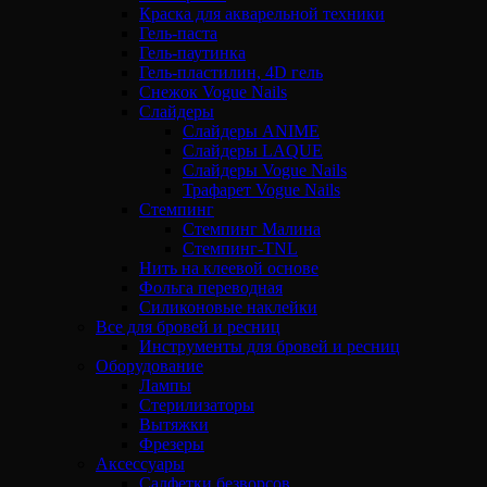
Краска для акварельной техники
Гель-паста
Гель-паутинка
Гель-пластилин, 4D гель
Снежок Vogue Nails
Слайдеры
Слайдеры ANIME
Слайдеры LAQUE
Слайдеры Vogue Nails
Трафарет Vogue Nails
Стемпинг
Стемпинг Малина
Стемпинг-TNL
Нить на клеевой основе
Фольга переводная
Силиконовые наклейки
Все для бровей и ресниц
Инструменты для бровей и ресниц
Оборудование
Лампы
Стерилизаторы
Вытяжки
Фрезеры
Аксессуары
Салфетки безворсов