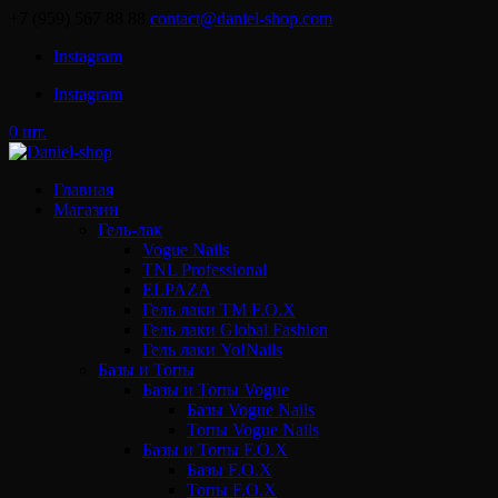
+7 (959) 567 88 88
contact@daniel-shop.com
Instagram
Instagram
0 шт.
Главная
Магазин
Гель-лак
Vogue Nails
TNL Professional
ELPAZA
Гель лаки ТМ F.O.X
Гель лаки Global Fashion
Гель лаки Yo!Nails
Базы и Топы
Базы и Топы Vogue
Базы Vogue Nails
Топы Vogue Nails
Базы и Топы F.O.X
Базы F.O.X
Топы F.O.X