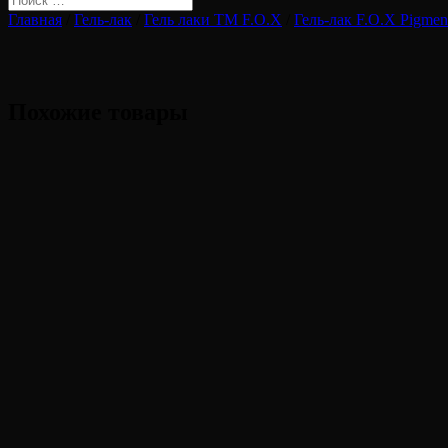
Главная
/
Гель-лак
/
Гель лаки ТМ F.O.X
/
Гель-лак F.O.X Pigmen
Похожие товары