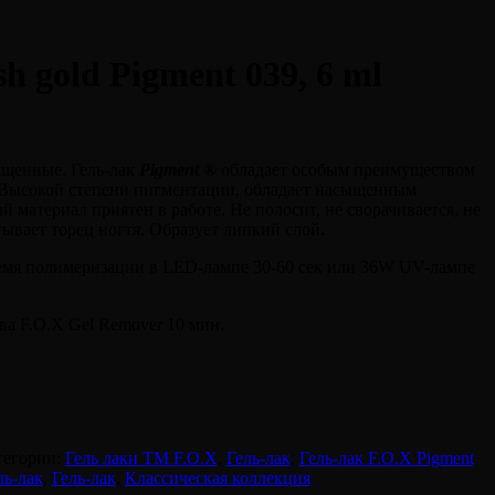
sh gold Pigment 039, 6 ml
ыщенные. Гель-лак
Pigment ®
обладает особым преимуществом
 Высокой степени пигментации, обладает насыщенным
 материал приятен в работе. Не полосит, не сворачивается, не
тывает торец ногтя. Образует липкий слой.
емя полимеризации в LED-лампе 30-60 сек или 36W UV-лампе
ва F.O.X Gel Remover 10 мин.
тегории:
Гель лаки ТМ F.O.X
,
Гель-лак
,
Гель-лак F.O.X Pigment
ль-лак
,
Гель-лак
,
Классическая коллекция