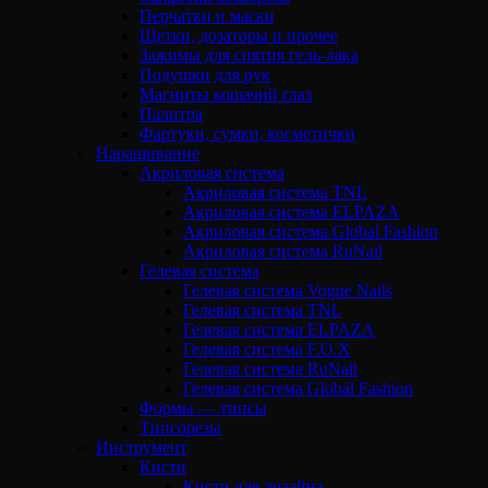
Перчатки и маски
Щетки, дозаторы и прочее
Зажимы для снятия гель-лака
Подушки для рук
Магниты кошачий глаз
Палитра
Фартуки, сумки, косметички
Наращивание
Акриловая система
Акриловая система TNL
Акриловая система ELPAZA
Акриловая система Global Fashion
Акриловая система RuNail
Гелевая система
Гелевая система Vogue Nails
Гелевая система TNL
Гелевая система ELPAZA
Гелевая система F.O.X
Гелевая система RuNail
Гелевая система Global Fashion
Формы — типсы
Типсорезы
Инструмент
Кисти
Кисти для дизайна