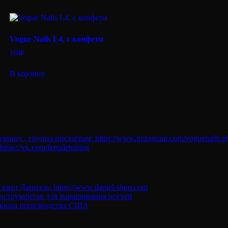
gold
Pigment
039,
6
ml
Vogue Nails L4, с конфети
169
₽
В корзину