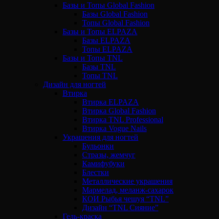
Базы и Топы Global Fashion
Базы Global Fashion
Топы Global Fashion
Базы и Топы ELPAZA
Базы ELPAZA
Топы ELPAZA
Базы и Топы TNL
Базы TNL
Топы TNL
Дизайн для ногтей
Втирка
Втирка ELPAZA
Втирка Global Fashion
Втирка TNL Professional
Втирка Vogue Nails
Украшения для ногтей
Бульонки
Стразы, жемчуг
Камифубуки
Блестки
Металлические украшения
Мармелад, меланж-сахарок
КОИ Рыбья чешуя “TNL”
Дизайн “TNL Сияние”
Гель-краска