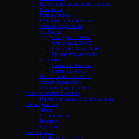
Краска для акварельной техники
Гель-паста
Гель-паутинка
Гель-пластилин, 4D гель
Снежок Vogue Nails
Слайдеры
Слайдеры ANIME
Слайдеры LAQUE
Слайдеры Vogue Nails
Трафарет Vogue Nails
Стемпинг
Стемпинг Малина
Стемпинг-TNL
Нить на клеевой основе
Фольга переводная
Силиконовые наклейки
Все для бровей и ресниц
Инструменты для бровей и ресниц
Оборудование
Лампы
Стерилизаторы
Вытяжки
Фрезеры
Аксессуары
Салфетки безворсов