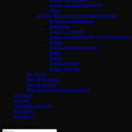
Кисти для моделирования
Дотс
Инструменты для маникюра/педикюра
Кусачки маникюрные
Ножницы
Лопатка (пушер)
Лоток металлический для стерилизации
Фрезы
Апельсиновые палочки
Бафы
Пилки
Полировщики
Терки для стоп
Жидкости
Уход за ногтями
Уход за ногами
Депиляция и парафинотерапия
Новинки
Скидки
Доставка и оплата
Контакты
Корзина
Выбрать страницу