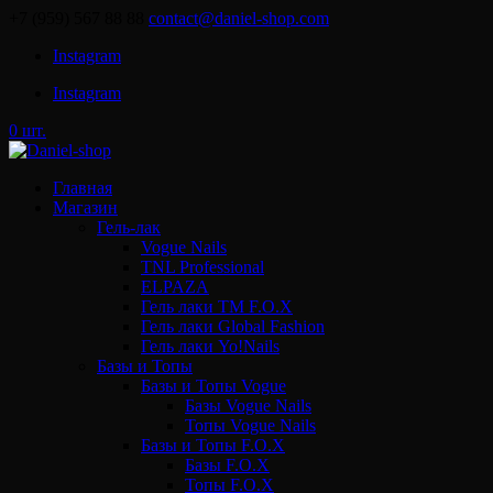
+7 (959) 567 88 88
contact@daniel-shop.com
Instagram
Instagram
0 шт.
Главная
Магазин
Гель-лак
Vogue Nails
TNL Professional
ELPAZA
Гель лаки ТМ F.O.X
Гель лаки Global Fashion
Гель лаки Yo!Nails
Базы и Топы
Базы и Топы Vogue
Базы Vogue Nails
Топы Vogue Nails
Базы и Топы F.O.X
Базы F.O.X
Топы F.O.X