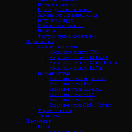
Перчатки и маски
Щетки, дозаторы и прочее
Зажимы для снятия гель-лака
Подушки для рук
Магниты кошачий глаз
Палитра
Фартуки, сумки, косметички
Наращивание
Акриловая система
Акриловая система TNL
Акриловая система ELPAZA
Акриловая система Global Fashion
Акриловая система RuNail
Гелевая система
Гелевая система Vogue Nails
Гелевая система TNL
Гелевая система ELPAZA
Гелевая система F.O.X
Гелевая система RuNail
Гелевая система Global Fashion
Формы — типсы
Типсорезы
Инструмент
Кисти
Кисти для дизайна