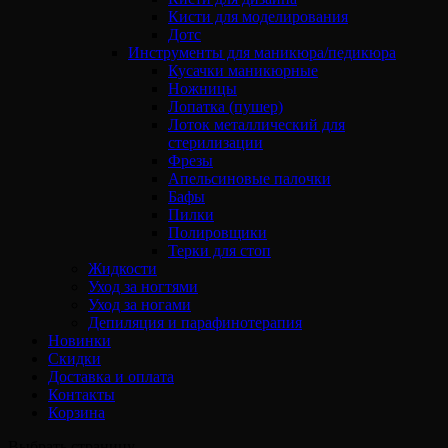
Кисти для моделирования
Дотс
Инструменты для маникюра/педикюра
Кусачки маникюрные
Ножницы
Лопатка (пушер)
Лоток металлический для
стерилизации
Фрезы
Апельсиновые палочки
Бафы
Пилки
Полировщики
Терки для стоп
Жидкости
Уход за ногтями
Уход за ногами
Депиляция и парафинотерапия
Новинки
Скидки
Доставка и оплата
Контакты
Корзина
Выбрать страницу