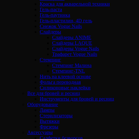
Краска для акварельной техники
Гель-паста
Гель-паутинка
Гель-пластилин, 4D гель
Снежок Vogue Nails
Слайдеры
Слайдеры ANIME
Слайдеры LAQUE
Слайдеры Vogue Nails
Трафарет Vogue Nails
Стемпинг
Стемпинг Малина
Стемпинг-TNL
Нить на клеевой основе
Фольга переводная
Силиконовые наклейки
Все для бровей и ресниц
Инструменты для бровей и ресниц
Оборудование
Лампы
Стерилизаторы
Вытяжки
Фрезеры
Аксессуары
Салфетки безворсов