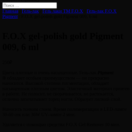
Главная
/
Гель-лак
/
Гель лаки ТМ F.O.X
/
Гель-лак F.O.X
Pigment
/ F.O.X gel-polish gold Pigment 009, 6 ml
F.O.X gel-polish gold Pigment
009, 6 ml
250
₽
Цвета плотные и очень насыщенные. Гель-лак
Pigment
®
обладает особым преимуществом — он прекрасно
наносится. Высокой степени пигментации, обладает
насыщенным плотным цветом. Эластичный материал приятен
в работе. Не полосит, не сворачивается, не растекается,
отлично запечатывает торец ногтя. Образует липкий слой.
Наносить тонким слоем. Время полимеризации в LED-лампе
30-60 сек или 36W UV-лампе 2 мин.
Удаляется с помощью средства F.O.X Gel Remover 10 мин.