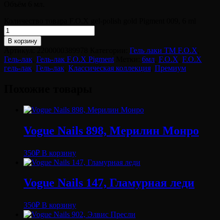
Объём 6 мл.
Количество товара F.O.X gel-polish gold Pigment 009, 6 ml
В корзину
Артикул:
2200000389978
Категории:
Гель лаки ТМ F.O.X
,
Гель-лак
,
Гель-лак F.O.X Pigment
Метки:
6мл
,
F.O.X
,
F.O.X
гель-лак
,
Гель-лак
,
Классическая коллекция
,
Премиум
Похожие товары
Vogue Nails 898, Мерилин Монро
350
₽
В корзину
Vogue Nails 147, Гламурная леди
350
₽
В корзину