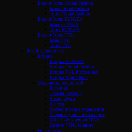
Базы и Топы Global Fashion
Базы Global Fashion
Топы Global Fashion
Базы и Топы ELPAZA
Базы ELPAZA
Топы ELPAZA
Базы и Топы TNL
Базы TNL
Топы TNL
Дизайн для ногтей
Втирка
Втирка ELPAZA
Втирка Global Fashion
Втирка TNL Professional
Втирка Vogue Nails
Украшения для ногтей
Бульонки
Стразы, жемчуг
Камифубуки
Блестки
Металлические украшения
Мармелад, меланж-сахарок
КОИ Рыбья чешуя “TNL”
Дизайн “TNL Сияние”
Гель-краска