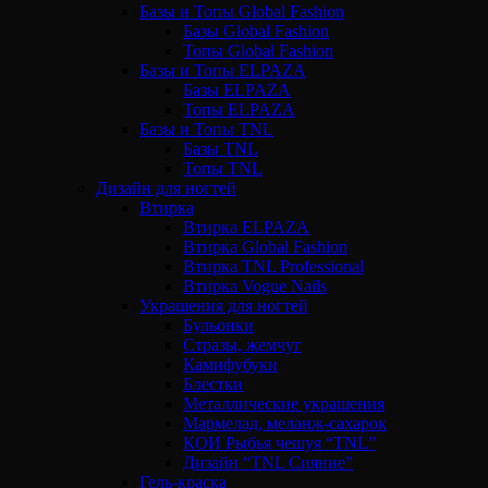
Базы и Топы Global Fashion
Базы Global Fashion
Топы Global Fashion
Базы и Топы ELPAZA
Базы ELPAZA
Топы ELPAZA
Базы и Топы TNL
Базы TNL
Топы TNL
Дизайн для ногтей
Втирка
Втирка ELPAZA
Втирка Global Fashion
Втирка TNL Professional
Втирка Vogue Nails
Украшения для ногтей
Бульонки
Стразы, жемчуг
Камифубуки
Блестки
Металлические украшения
Мармелад, меланж-сахарок
КОИ Рыбья чешуя “TNL”
Дизайн “TNL Сияние”
Гель-краска