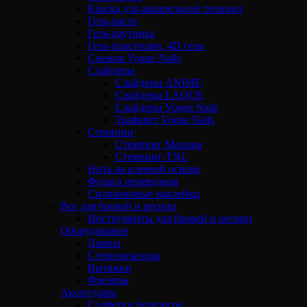
Краска для акварельной техники
Гель-паста
Гель-паутинка
Гель-пластилин, 4D гель
Снежок Vogue Nails
Слайдеры
Слайдеры ANIME
Слайдеры LAQUE
Слайдеры Vogue Nails
Трафарет Vogue Nails
Стемпинг
Стемпинг Малина
Стемпинг-TNL
Нить на клеевой основе
Фольга переводная
Силиконовые наклейки
Все для бровей и ресниц
Инструменты для бровей и ресниц
Оборудование
Лампы
Стерилизаторы
Вытяжки
Фрезеры
Аксессуары
Салфетки безворсов