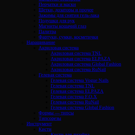
Перчатки и маски
Щетки, дозаторы и прочее
Зажимы для снятия гель-лака
Подушки для рук
Магниты кошачий глаз
Палитра
Фартуки, сумки, косметички
Наращивание
Акриловая система
Акриловая система TNL
Акриловая система ELPAZA
Акриловая система Global Fashion
Акриловая система RuNail
Гелевая система
Гелевая система Vogue Nails
Гелевая система TNL
Гелевая система ELPAZA
Гелевая система F.O.X
Гелевая система RuNail
Гелевая система Global Fashion
Формы — типсы
Типсорезы
Инструмент
Кисти
Кисти для дизайна