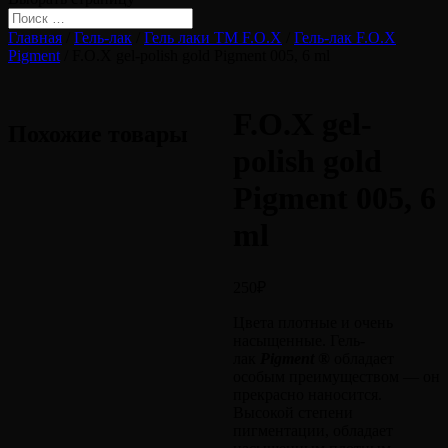
Главная
/
Гель-лак
/
Гель лаки ТМ F.O.X
/
Гель-лак F.O.X
Pigment
/ F.O.X gel-polish gold Pigment 005, 6 ml
F.O.X gel-
Похожие товары
polish gold
Pigment 005, 6
ml
250
₽
Цвета плотные и очень
насыщенные. Гель-
лак
Pigment ®
обладает
особым преимуществом — он
прекрасно наносится.
Высокой степени
пигментации, обладает