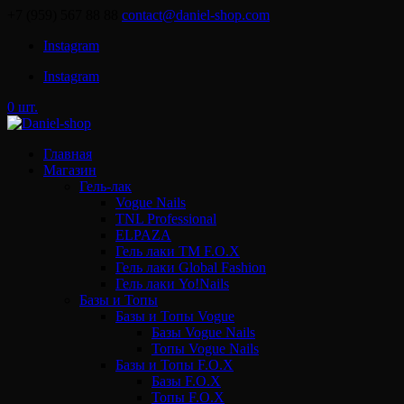
+7 (959) 567 88 88
contact@daniel-shop.com
Instagram
Instagram
0 шт.
Главная
Магазин
Гель-лак
Vogue Nails
TNL Professional
ELPAZA
Гель лаки ТМ F.O.X
Гель лаки Global Fashion
Гель лаки Yo!Nails
Базы и Топы
Базы и Топы Vogue
Базы Vogue Nails
Топы Vogue Nails
Базы и Топы F.O.X
Базы F.O.X
Топы F.O.X