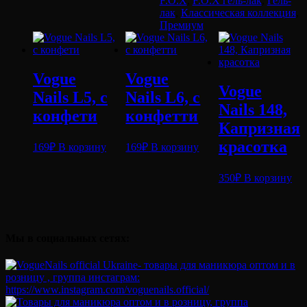
F.O.X
,
F.O.X гель-лак
,
Гель-
005,
лак
,
Классическая коллекция
,
6
Премиум
ml
Vogue
Vogue
Vogue
Nails L5, с
Nails L6, с
Nails 148,
конфети
конфетти
Капризная
красотка
169
₽
В корзину
169
₽
В корзину
350
₽
В корзину
Мы в социальных сетях: