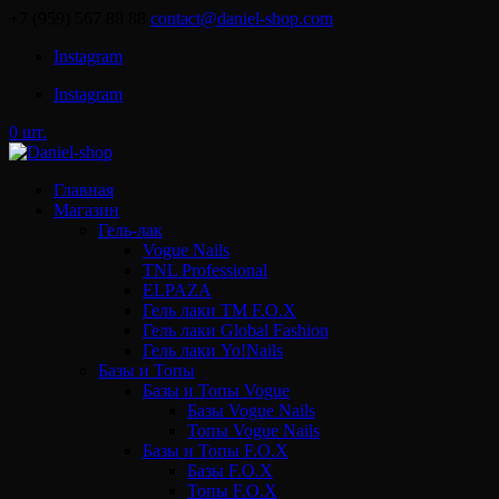
+7 (959) 567 88 88
contact@daniel-shop.com
Instagram
Instagram
0 шт.
Главная
Магазин
Гель-лак
Vogue Nails
TNL Professional
ELPAZA
Гель лаки ТМ F.O.X
Гель лаки Global Fashion
Гель лаки Yo!Nails
Базы и Топы
Базы и Топы Vogue
Базы Vogue Nails
Топы Vogue Nails
Базы и Топы F.O.X
Базы F.O.X
Топы F.O.X