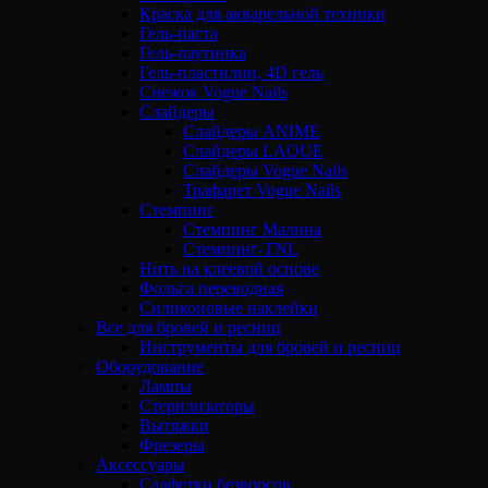
Краска для акварельной техники
Гель-паста
Гель-паутинка
Гель-пластилин, 4D гель
Снежок Vogue Nails
Слайдеры
Слайдеры ANIME
Слайдеры LAQUE
Слайдеры Vogue Nails
Трафарет Vogue Nails
Стемпинг
Стемпинг Малина
Стемпинг-TNL
Нить на клеевой основе
Фольга переводная
Силиконовые наклейки
Все для бровей и ресниц
Инструменты для бровей и ресниц
Оборудование
Лампы
Стерилизаторы
Вытяжки
Фрезеры
Аксессуары
Салфетки безворсов