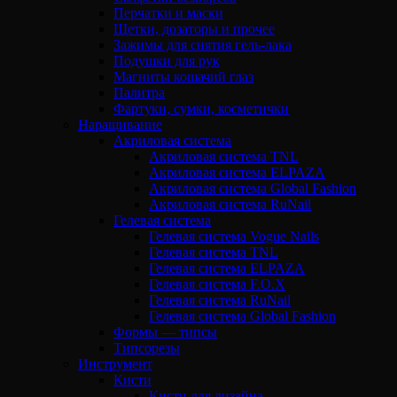
Перчатки и маски
Щетки, дозаторы и прочее
Зажимы для снятия гель-лака
Подушки для рук
Магниты кошачий глаз
Палитра
Фартуки, сумки, косметички
Наращивание
Акриловая система
Акриловая система TNL
Акриловая система ELPAZA
Акриловая система Global Fashion
Акриловая система RuNail
Гелевая система
Гелевая система Vogue Nails
Гелевая система TNL
Гелевая система ELPAZA
Гелевая система F.O.X
Гелевая система RuNail
Гелевая система Global Fashion
Формы — типсы
Типсорезы
Инструмент
Кисти
Кисти для дизайна