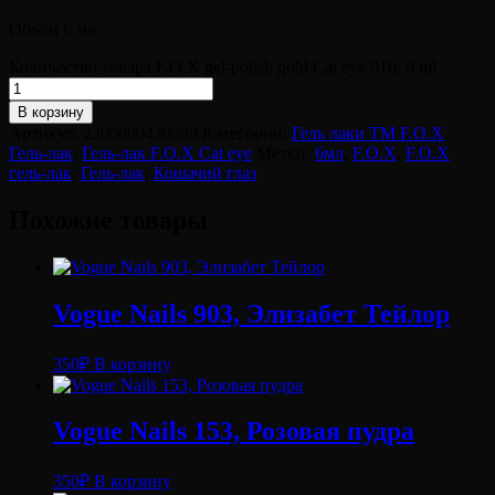
Объём 6 мл.
Количество товара F.O.X gel-polish gold Cat eye 016, 6 ml
В корзину
Артикул:
2200000420589
Категории:
Гель лаки ТМ F.O.X
,
Гель-лак
,
Гель-лак F.O.X Cat eye
Метки:
6мл
,
F.O.X
,
F.O.X
гель-лак
,
Гель-лак
,
Кошачий глаз
Похожие товары
Vogue Nails 903, Элизабет Тейлор
350
₽
В корзину
Vogue Nails 153, Розовая пудра
350
₽
В корзину