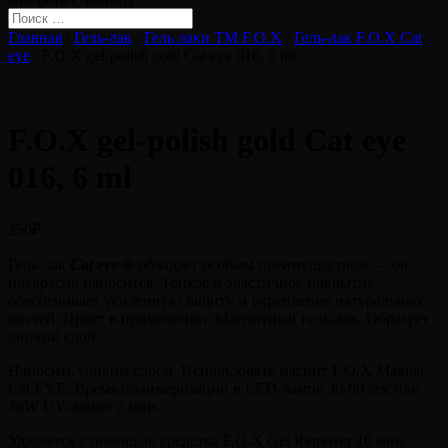
Главная
/
Гель-лак
/
Гель лаки ТМ F.O.X
/
Гель-лак F.O.X Cat
eye
/ F.O.X gel-polish gold Cat eye 016, 6 ml
F.O.X gel-polish gold Cat eye
016, 6 ml
250
₽
Гель-лак
Cat eye ®
обладает особым преимуществом — он
прекрасно наносится. Тонкое и эластичное покрытие
обеспечивает усиленную защиту и укрепление натуральных
ногтей. Прост в применении. Магнитный гель-лак. Образует
липкий слой.
Наносить тонким слоем. Использовать магнит F.O.X Magnet
Cat EYE. Время полимеризации в LED-лампе 30-60 сек или
36W UV-лампе 2 мин.
Удаляется с помощью средства F.O.X Gel Remover 10 мин.