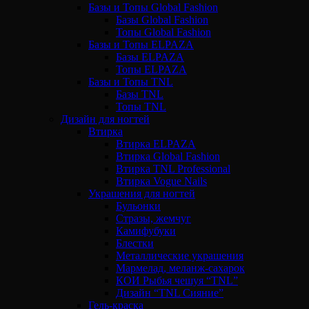
Базы и Топы Global Fashion
Базы Global Fashion
Топы Global Fashion
Базы и Топы ELPAZA
Базы ELPAZA
Топы ELPAZA
Базы и Топы TNL
Базы TNL
Топы TNL
Дизайн для ногтей
Втирка
Втирка ELPAZA
Втирка Global Fashion
Втирка TNL Professional
Втирка Vogue Nails
Украшения для ногтей
Бульонки
Стразы, жемчуг
Камифубуки
Блестки
Металлические украшения
Мармелад, меланж-сахарок
КОИ Рыбья чешуя “TNL”
Дизайн “TNL Сияние”
Гель-краска