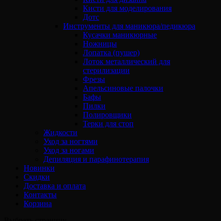
Кисти для моделирования
Дотс
Инструменты для маникюра/педикюра
Кусачки маникюрные
Ножницы
Лопатка (пушер)
Лоток металлический для
стерилизации
Фрезы
Апельсиновые палочки
Бафы
Пилки
Полировщики
Терки для стоп
Жидкости
Уход за ногтями
Уход за ногами
Депиляция и парафинотерапия
Новинки
Скидки
Доставка и оплата
Контакты
Корзина
Выбрать страницу