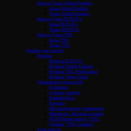
Базы и Топы Global Fashion
Базы Global Fashion
Топы Global Fashion
Базы и Топы ELPAZA
Базы ELPAZA
Топы ELPAZA
Базы и Топы TNL
Базы TNL
Топы TNL
Дизайн для ногтей
Втирка
Втирка ELPAZA
Втирка Global Fashion
Втирка TNL Professional
Втирка Vogue Nails
Украшения для ногтей
Бульонки
Стразы, жемчуг
Камифубуки
Блестки
Металлические украшения
Мармелад, меланж-сахарок
КОИ Рыбья чешуя “TNL”
Дизайн “TNL Сияние”
Гель-краска