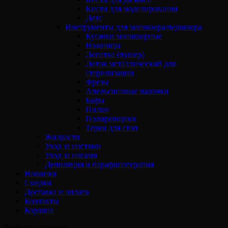
Кисти для моделирования
Дотс
Инструменты для маникюра/педикюра
Кусачки маникюрные
Ножницы
Лопатка (пушер)
Лоток металлический для
стерилизации
Фрезы
Апельсиновые палочки
Бафы
Пилки
Полировщики
Терки для стоп
Жидкости
Уход за ногтями
Уход за ногами
Депиляция и парафинотерапия
Новинки
Скидки
Доставка и оплата
Контакты
Корзина
Выбрать страницу