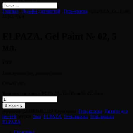
Главная
/
Дизайн для ногтей
/
Гель-краска
/ ELPAZA, Gel Paint
№ 02, 5 мл.
ELPAZA, Gel Paint № 02, 5
мл.
150
₽
Гель-краска без липкого слоя
Объем 5мл.
Количество товара ELPAZA, Gel Paint № 02, 5 мл.
В корзину
Артикул:
2200000465337
Категории:
Гель-краска
,
Дизайн для
ногтей
Метки:
5мл
,
ELPAZA
,
Гель-краска
,
Гель-краска
ELPAZA
Описание