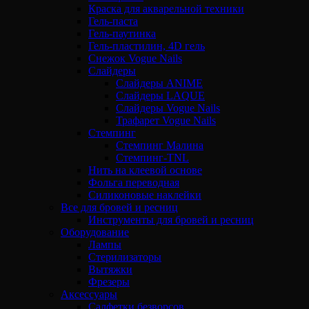
Краска для акварельной техники
Гель-паста
Гель-паутинка
Гель-пластилин, 4D гель
Снежок Vogue Nails
Слайдеры
Слайдеры ANIME
Слайдеры LAQUE
Слайдеры Vogue Nails
Трафарет Vogue Nails
Стемпинг
Стемпинг Малина
Стемпинг-TNL
Нить на клеевой основе
Фольга переводная
Силиконовые наклейки
Все для бровей и ресниц
Инструменты для бровей и ресниц
Оборудование
Лампы
Стерилизаторы
Вытяжки
Фрезеры
Аксессуары
Салфетки безворсов