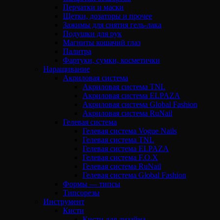
Перчатки и маски
Щетки, дозаторы и прочее
Зажимы для снятия гель-лака
Подушки для рук
Магниты кошачий глаз
Палитра
Фартуки, сумки, косметички
Наращивание
Акриловая система
Акриловая система TNL
Акриловая система ELPAZA
Акриловая система Global Fashion
Акриловая система RuNail
Гелевая система
Гелевая система Vogue Nails
Гелевая система TNL
Гелевая система ELPAZA
Гелевая система F.O.X
Гелевая система RuNail
Гелевая система Global Fashion
Формы — типсы
Типсорезы
Инструмент
Кисти
Кисти для дизайна