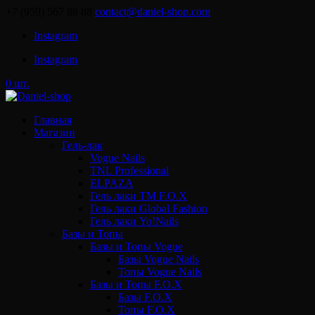
+7 (959) 567 88 88
contact@daniel-shop.com
Instagram
Instagram
0 шт.
Главная
Магазин
Гель-лак
Vogue Nails
TNL Professional
ELPAZA
Гель лаки ТМ F.O.X
Гель лаки Global Fashion
Гель лаки Yo!Nails
Базы и Топы
Базы и Топы Vogue
Базы Vogue Nails
Топы Vogue Nails
Базы и Топы F.O.X
Базы F.O.X
Топы F.O.X