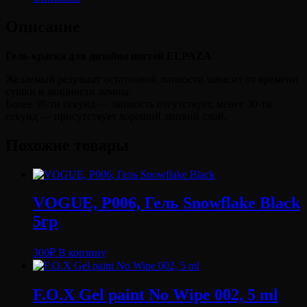
Описание
Гель-краска для дизайна ногтей ELPAZA
Желаемый результат остаточной липкости зависит от времени
сушки и мощности лампы.
Более 30-ти секунд — липкость отсутствует, менее 30-ти
секунд — присутствует хороший липкий слой.
Похожие товары
VOGUE, P006, Гель Snowflake Black
5гр
300
₽
В корзину
F.O.X Gel paint No Wipe 002, 5 ml