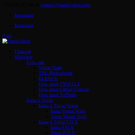
+7 (959) 567 88 88
contact@daniel-shop.com
Instagram
Instagram
0 шт.
Главная
Магазин
Гель-лак
Vogue Nails
TNL Professional
ELPAZA
Гель лаки ТМ F.O.X
Гель лаки Global Fashion
Гель лаки Yo!Nails
Базы и Топы
Базы и Топы Vogue
Базы Vogue Nails
Топы Vogue Nails
Базы и Топы F.O.X
Базы F.O.X
Топы F.O.X