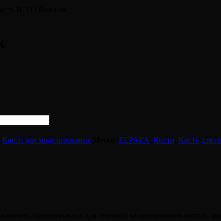
исть № 112 бочонок
к
,
Кисти для моделирования
Метки:
ELPAZA
,
Кисти
,
Кисть для г
волокон. Предназначена для гелевого моделирования ногтей, ф