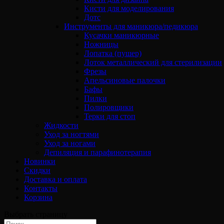
Кисти для моделирования
Дотс
Инструменты для маникюра/педикюра
Кусачки маникюрные
Ножницы
Лопатка (пушер)
Лоток металлический для стерилизации
Фрезы
Апельсиновые палочки
Бафы
Пилки
Полировщики
Терки для стоп
Жидкости
Уход за ногтями
Уход за ногами
Депиляция и парафинотерапия
Новинки
Скидки
Доставка и оплата
Контакты
Корзина
Выбрать страницу