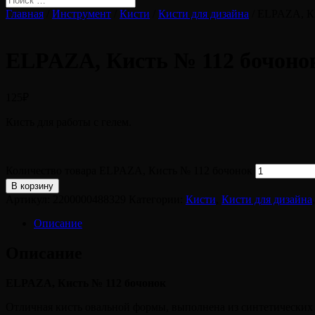
Главная
/
Инструмент
/
Кисти
/
Кисти для дизайна
/ ELPAZA, К
ELPAZA, Кисть № 112 бочоно
125
₽
Кисть для работы с гелем.
Количество товара ELPAZA, Кисть № 112 бочонок
В корзину
Артикул:
2200000488329
Категории:
Кисти
,
Кисти для дизайна
Описание
Описание
ELPAZA, Кисть № 112 бочонок
Отличная кисть овальной формы, выполнена из синтетических 