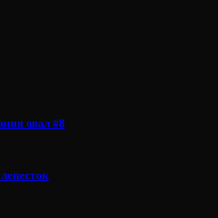
ния овал #8
 лепесток