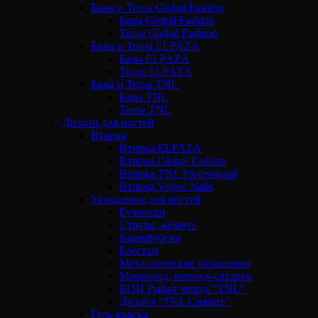
Базы и Топы Global Fashion
Базы Global Fashion
Топы Global Fashion
Базы и Топы ELPAZA
Базы ELPAZA
Топы ELPAZA
Базы и Топы TNL
Базы TNL
Топы TNL
Дизайн для ногтей
Втирка
Втирка ELPAZA
Втирка Global Fashion
Втирка TNL Professional
Втирка Vogue Nails
Украшения для ногтей
Бульонки
Стразы, жемчуг
Камифубуки
Блестки
Металлические украшения
Мармелад, меланж-сахарок
КОИ Рыбья чешуя “TNL”
Дизайн “TNL Сияние”
Гель-краска