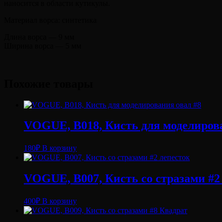
наносится в области кутикулы.
Материал ворса: синтетика
Длина ворса — 9 мм
Ширина ворса — 5 мм
Похожие товары
VOGUE, B018, Кисть для моделирова
180
₽
В корзину
VOGUE, B007, Кисть со стразами #2
400
₽
В корзину