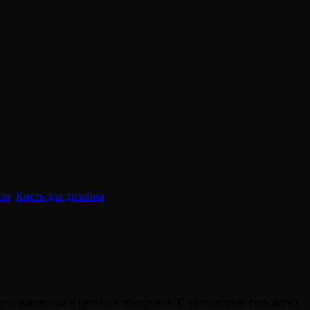
еля
,
Кисть для дизайна
ренч маникюра и цветных тонировок. С ее помощью гель легко