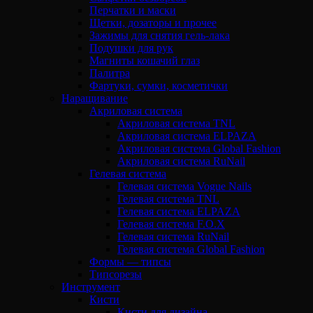
Перчатки и маски
Щетки, дозаторы и прочее
Зажимы для снятия гель-лака
Подушки для рук
Магниты кошачий глаз
Палитра
Фартуки, сумки, косметички
Наращивание
Акриловая система
Акриловая система TNL
Акриловая система ELPAZA
Акриловая система Global Fashion
Акриловая система RuNail
Гелевая система
Гелевая система Vogue Nails
Гелевая система TNL
Гелевая система ELPAZA
Гелевая система F.O.X
Гелевая система RuNail
Гелевая система Global Fashion
Формы — типсы
Типсорезы
Инструмент
Кисти
Кисти для дизайна