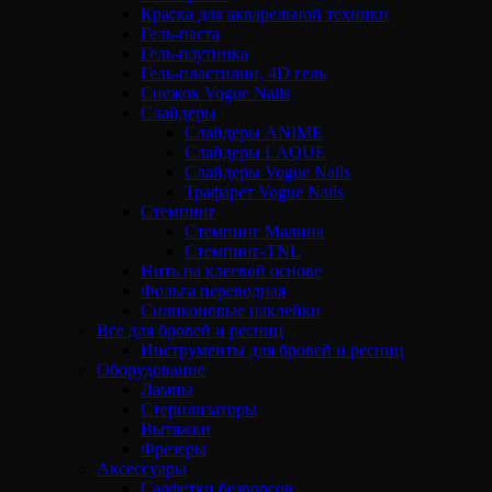
Краска для акварельной техники
Гель-паста
Гель-паутинка
Гель-пластилин, 4D гель
Снежок Vogue Nails
Слайдеры
Слайдеры ANIME
Слайдеры LAQUE
Слайдеры Vogue Nails
Трафарет Vogue Nails
Стемпинг
Стемпинг Малина
Стемпинг-TNL
Нить на клеевой основе
Фольга переводная
Силиконовые наклейки
Все для бровей и ресниц
Инструменты для бровей и ресниц
Оборудование
Лампы
Стерилизаторы
Вытяжки
Фрезеры
Аксессуары
Салфетки безворсов