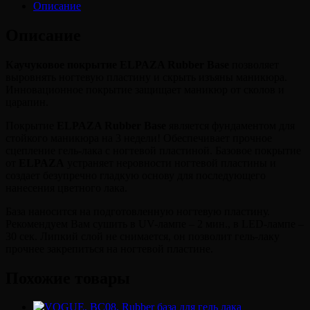
Описание
Описание
Каучуковое покрытие ELPAZA Rubber Base
позволяет
выровнять ногтевую пластину и скрыть изъяны маникюра.
Инновационное покрытие защищает маникюр от сколов и
царапин.
Покрытие
ELPAZA Rubber Base
является фундаментом для
стойкого маникюра на 3 недели! Обеспечивает прочное
сцепление гель-лака с ногтевой пластиной. Базовое покрытие
от
ELPAZA
устраняет неровности ногтевой пластины и
создает безупречно гладкую основу для последующего
нанесения цветного лака.
База наносится на подготовленную ногтевую пластину.
Рекомендуем Вам сушить в UV-лампе – 2 мин., в LED-лампе –
30 сек. Липкий слой не снимается, он позволит гель-лаку
прочнее закрепиться на ногтевой пластине.
Похожие товары