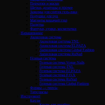
Перчатки и маски
Щетки, дозаторы и прочее
Зажимы для снятия гель-лака
Подушки для рук
Магниты кошачий глаз
Палитра
Фартуки, сумки, косметички
Наращивание
Акриловая система
Акриловая система TNL
Акриловая система ELPAZA
Акриловая система Global Fashion
Акриловая система RuNail
Гелевая система
Гелевая система Vogue Nails
Гелевая система TNL
Гелевая система ELPAZA
Гелевая система F.O.X
Гелевая система RuNail
Гелевая система Global Fashion
Формы — типсы
Типсорезы
Инструмент
Кисти
Кисти для дизайна