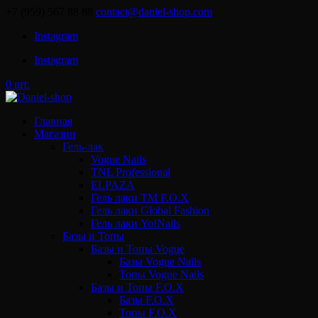
+7 (959) 567 88 88
contact@daniel-shop.com
Instagram
Instagram
0 шт.
Главная
Магазин
Гель-лак
Vogue Nails
TNL Professional
ELPAZA
Гель лаки ТМ F.O.X
Гель лаки Global Fashion
Гель лаки Yo!Nails
Базы и Топы
Базы и Топы Vogue
Базы Vogue Nails
Топы Vogue Nails
Базы и Топы F.O.X
Базы F.O.X
Топы F.O.X