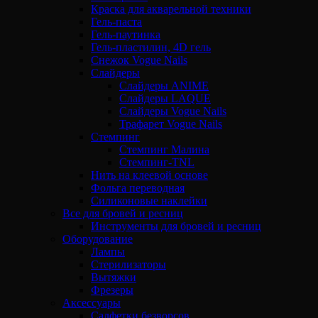
Краска для акварельной техники
Гель-паста
Гель-паутинка
Гель-пластилин, 4D гель
Снежок Vogue Nails
Слайдеры
Слайдеры ANIME
Слайдеры LAQUE
Слайдеры Vogue Nails
Трафарет Vogue Nails
Стемпинг
Стемпинг Малина
Стемпинг-TNL
Нить на клеевой основе
Фольга переводная
Силиконовые наклейки
Все для бровей и ресниц
Инструменты для бровей и ресниц
Оборудование
Лампы
Стерилизаторы
Вытяжки
Фрезеры
Аксессуары
Салфетки безворсов