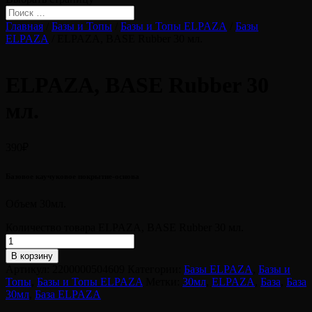
Главная
/
Базы и Топы
/
Базы и Топы ELPAZA
/
Базы
ELPAZA
/ ELPAZA, BASE Rubber 30 мл.
ELPAZA, BASE Rubber 30
мл.
390
₽
Базовое каучуковое покрытие-основа
Объем 30мл.
Количество товара ELPAZA, BASE Rubber 30 мл.
В корзину
Артикул:
2200000504609
Категории:
Базы ELPAZA
,
Базы и
Топы
,
Базы и Топы ELPAZA
Метки:
30мл
,
ELPAZA
,
База
,
База
30мл
,
База ELPAZA