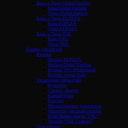
Базы и Топы Global Fashion
Базы Global Fashion
Топы Global Fashion
Базы и Топы ELPAZA
Базы ELPAZA
Топы ELPAZA
Базы и Топы TNL
Базы TNL
Топы TNL
Дизайн для ногтей
Втирка
Втирка ELPAZA
Втирка Global Fashion
Втирка TNL Professional
Втирка Vogue Nails
Украшения для ногтей
Бульонки
Стразы, жемчуг
Камифубуки
Блестки
Металлические украшения
Мармелад, меланж-сахарок
КОИ Рыбья чешуя “TNL”
Дизайн “TNL Сияние”
Гель-краска