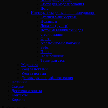
Кисти для моделирования
Дотс
Инструменты для маникюра/педикюра
Кусачки маникюрные
Ножницы
Лопатка (пушер)
Лоток металлический для
стерилизации
Фрезы
Апельсиновые палочки
Бафы
Пилки
Полировщики
Терки для стоп
Жидкости
Уход за ногтями
Уход за ногами
Депиляция и парафинотерапия
Новинки
Скидки
Доставка и оплата
Контакты
Корзина
Выбрать страницу