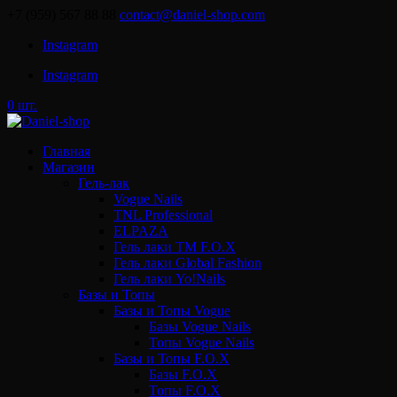
+7 (959) 567 88 88
contact@daniel-shop.com
Instagram
Instagram
0 шт.
Главная
Магазин
Гель-лак
Vogue Nails
TNL Professional
ELPAZA
Гель лаки ТМ F.O.X
Гель лаки Global Fashion
Гель лаки Yo!Nails
Базы и Топы
Базы и Топы Vogue
Базы Vogue Nails
Топы Vogue Nails
Базы и Топы F.O.X
Базы F.O.X
Топы F.O.X