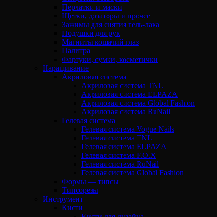
Перчатки и маски
Щетки, дозаторы и прочее
Зажимы для снятия гель-лака
Подушки для рук
Магниты кошачий глаз
Палитра
Фартуки, сумки, косметички
Наращивание
Акриловая система
Акриловая система TNL
Акриловая система ELPAZA
Акриловая система Global Fashion
Акриловая система RuNail
Гелевая система
Гелевая система Vogue Nails
Гелевая система TNL
Гелевая система ELPAZA
Гелевая система F.O.X
Гелевая система RuNail
Гелевая система Global Fashion
Формы — типсы
Типсорезы
Инструмент
Кисти
Кисти для дизайна