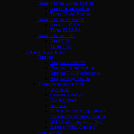
Базы и Топы Global Fashion
Базы Global Fashion
Топы Global Fashion
Базы и Топы ELPAZA
Базы ELPAZA
Топы ELPAZA
Базы и Топы TNL
Базы TNL
Топы TNL
Дизайн для ногтей
Втирка
Втирка ELPAZA
Втирка Global Fashion
Втирка TNL Professional
Втирка Vogue Nails
Украшения для ногтей
Бульонки
Стразы, жемчуг
Камифубуки
Блестки
Металлические украшения
Мармелад, меланж-сахарок
КОИ Рыбья чешуя “TNL”
Дизайн “TNL Сияние”
Гель-краска