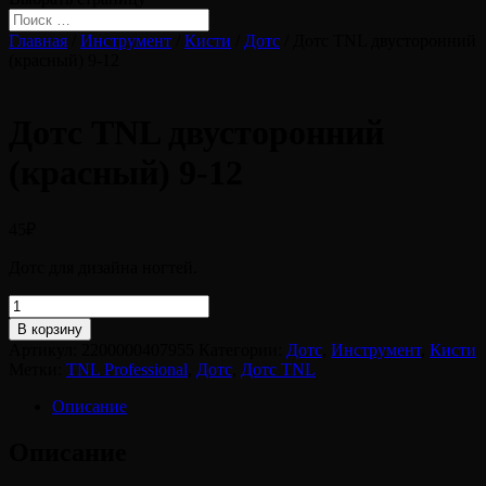
Главная
/
Инструмент
/
Кисти
/
Дотс
/ Дотс TNL двусторонний
(красный) 9-12
Дотс TNL двусторонний
(красный) 9-12
45
₽
Дотс для дизайна ногтей.
Количество
товара
В корзину
Дотс
Артикул:
2200000407955
Категории:
Дотс
,
Инструмент
,
Кисти
TNL
Метки:
TNL Professional
,
Дотс
,
Дотс TNL
двусторонний
(красный)
Описание
9-
12
Описание