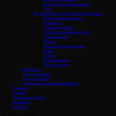
Кисти для моделирования
Дотс
Инструменты для маникюра/педикюра
Кусачки маникюрные
Ножницы
Лопатка (пушер)
Лоток металлический для
стерилизации
Фрезы
Апельсиновые палочки
Бафы
Пилки
Полировщики
Терки для стоп
Жидкости
Уход за ногтями
Уход за ногами
Депиляция и парафинотерапия
Новинки
Скидки
Доставка и оплата
Контакты
Корзина
Выбрать страницу