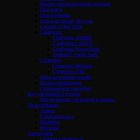
Краска для акварельной техники
Гель-паста
Гель-паутинка
Гель-пластилин, 4D гель
Снежок Vogue Nails
Слайдеры
Слайдеры ANIME
Слайдеры LAQUE
Слайдеры Vogue Nails
Трафарет Vogue Nails
Стемпинг
Стемпинг Малина
Стемпинг-TNL
Нить на клеевой основе
Фольга переводная
Силиконовые наклейки
Все для бровей и ресниц
Инструменты для бровей и ресниц
Оборудование
Лампы
Стерилизаторы
Вытяжки
Фрезеры
Аксессуары
Салфетки безворсов