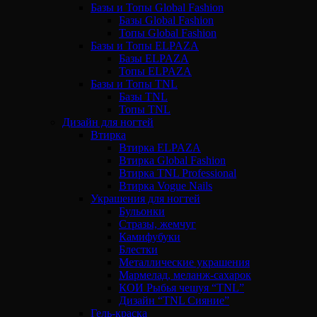
Базы и Топы Global Fashion
Базы Global Fashion
Топы Global Fashion
Базы и Топы ELPAZA
Базы ELPAZA
Топы ELPAZA
Базы и Топы TNL
Базы TNL
Топы TNL
Дизайн для ногтей
Втирка
Втирка ELPAZA
Втирка Global Fashion
Втирка TNL Professional
Втирка Vogue Nails
Украшения для ногтей
Бульонки
Стразы, жемчуг
Камифубуки
Блестки
Металлические украшения
Мармелад, меланж-сахарок
КОИ Рыбья чешуя “TNL”
Дизайн “TNL Сияние”
Гель-краска