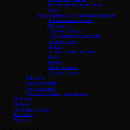
Кисти для моделирования
Дотс
Инструменты для маникюра/педикюра
Кусачки маникюрные
Ножницы
Лопатка (пушер)
Лоток металлический для
стерилизации
Фрезы
Апельсиновые палочки
Бафы
Пилки
Полировщики
Терки для стоп
Жидкости
Уход за ногтями
Уход за ногами
Депиляция и парафинотерапия
Новинки
Скидки
Доставка и оплата
Контакты
Корзина
Выбрать страницу