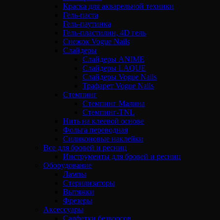
Краска для акварельной техники
Гель-паста
Гель-паутинка
Гель-пластилин, 4D гель
Снежок Vogue Nails
Слайдеры
Слайдеры ANIME
Слайдеры LAQUE
Слайдеры Vogue Nails
Трафарет Vogue Nails
Стемпинг
Стемпинг Малина
Стемпинг-TNL
Нить на клеевой основе
Фольга переводная
Силиконовые наклейки
Все для бровей и ресниц
Инструменты для бровей и ресниц
Оборудование
Лампы
Стерилизаторы
Вытяжки
Фрезеры
Аксессуары
Салфетки безворсов