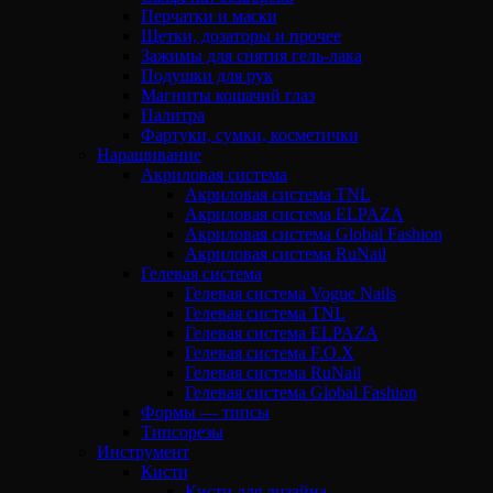
Перчатки и маски
Щетки, дозаторы и прочее
Зажимы для снятия гель-лака
Подушки для рук
Магниты кошачий глаз
Палитра
Фартуки, сумки, косметички
Наращивание
Акриловая система
Акриловая система TNL
Акриловая система ELPAZA
Акриловая система Global Fashion
Акриловая система RuNail
Гелевая система
Гелевая система Vogue Nails
Гелевая система TNL
Гелевая система ELPAZA
Гелевая система F.O.X
Гелевая система RuNail
Гелевая система Global Fashion
Формы — типсы
Типсорезы
Инструмент
Кисти
Кисти для дизайна