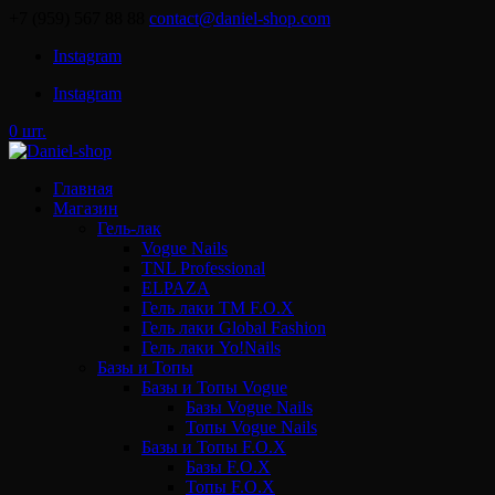
+7 (959) 567 88 88
contact@daniel-shop.com
Instagram
Instagram
0 шт.
Главная
Магазин
Гель-лак
Vogue Nails
TNL Professional
ELPAZA
Гель лаки ТМ F.O.X
Гель лаки Global Fashion
Гель лаки Yo!Nails
Базы и Топы
Базы и Топы Vogue
Базы Vogue Nails
Топы Vogue Nails
Базы и Топы F.O.X
Базы F.O.X
Топы F.O.X