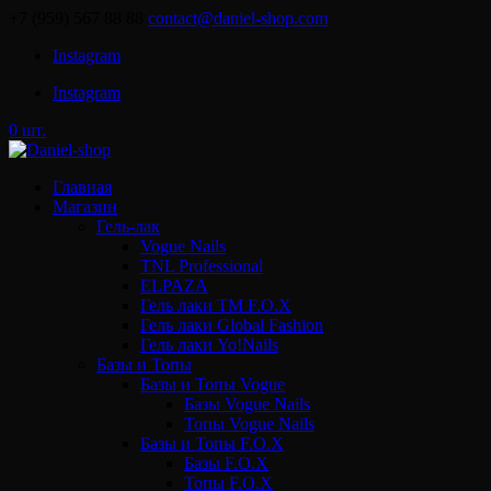
+7 (959) 567 88 88
contact@daniel-shop.com
Instagram
Instagram
0 шт.
Главная
Магазин
Гель-лак
Vogue Nails
TNL Professional
ELPAZA
Гель лаки ТМ F.O.X
Гель лаки Global Fashion
Гель лаки Yo!Nails
Базы и Топы
Базы и Топы Vogue
Базы Vogue Nails
Топы Vogue Nails
Базы и Топы F.O.X
Базы F.O.X
Топы F.O.X