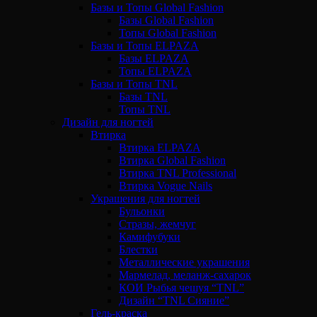
Базы и Топы Global Fashion
Базы Global Fashion
Топы Global Fashion
Базы и Топы ELPAZA
Базы ELPAZA
Топы ELPAZA
Базы и Топы TNL
Базы TNL
Топы TNL
Дизайн для ногтей
Втирка
Втирка ELPAZA
Втирка Global Fashion
Втирка TNL Professional
Втирка Vogue Nails
Украшения для ногтей
Бульонки
Стразы, жемчуг
Камифубуки
Блестки
Металлические украшения
Мармелад, меланж-сахарок
КОИ Рыбья чешуя “TNL”
Дизайн “TNL Сияние”
Гель-краска