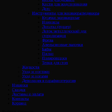
Кисти для моделирования
Дотс
Инструменты для маникюра/педикюра
Кусачки маникюрные
Ножницы
Лопатка (пушер)
Лоток металлический для
стерилизации
Фрезы
Апельсиновые палочки
Бафы
Пилки
Полировщики
Терки для стоп
Жидкости
Уход за ногтями
Уход за ногами
Депиляция и парафинотерапия
Новинки
Скидки
Доставка и оплата
Контакты
Корзина
Выбрать страницу