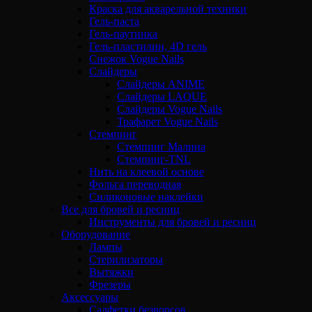
Краска для акварельной техники
Гель-паста
Гель-паутинка
Гель-пластилин, 4D гель
Снежок Vogue Nails
Слайдеры
Слайдеры ANIME
Слайдеры LAQUE
Слайдеры Vogue Nails
Трафарет Vogue Nails
Стемпинг
Стемпинг Малина
Стемпинг-TNL
Нить на клеевой основе
Фольга переводная
Силиконовые наклейки
Все для бровей и ресниц
Инструменты для бровей и ресниц
Оборудование
Лампы
Стерилизаторы
Вытяжки
Фрезеры
Аксессуары
Салфетки безворсов