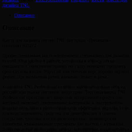
дизайна
дизайна TNL
ногтей
TNL
Описание
фигурная
"Гребешок"
Описание
(голубая)
905272
Кисть для дизайна ногтей TNL фигурная «Гребешок»
(голубая) 905272
Профессиональная кисть изготовлена специально для дизайна
ногтей. Она удобна в работе, устойчива к износу, легко
очищается. Соблюдение правил по уходу позволит продлить
срок службы кисти. Упругий эластичный ворс хорошо держит
форму. Эргономичная ручка идеально лежит в руке.
Компания TNL Professional отлично зарекомендовала себя на
российском рынке ногтевой индустрии. Торговая марка TNL
Professional представляет широкий ассортимент продукции,
который включает современные материалы и инструменты:
модные гель-лаки с разнообразными эффектами, акрилы, гели
для моделирования, средства для дезинфекции и снятия
покрытий, удобные кисти, разнообразные дизайнерские
элементы, ухаживающие препараты для ногтей и кутикулы.
Всевозможные аксессуары: кейсы, контейнеры, подлокотники