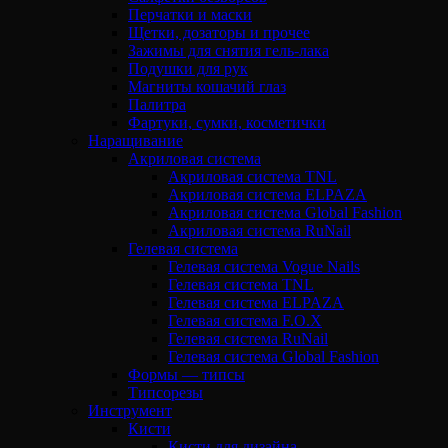
Перчатки и маски
Щетки, дозаторы и прочее
Зажимы для снятия гель-лака
Подушки для рук
Магниты кошачий глаз
Палитра
Фартуки, сумки, косметички
Наращивание
Акриловая система
Акриловая система TNL
Акриловая система ELPAZA
Акриловая система Global Fashion
Акриловая система RuNail
Гелевая система
Гелевая система Vogue Nails
Гелевая система TNL
Гелевая система ELPAZA
Гелевая система F.O.X
Гелевая система RuNail
Гелевая система Global Fashion
Формы — типсы
Типсорезы
Инструмент
Кисти
Кисти для дизайна