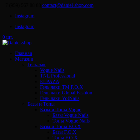
+7 (959) 567 88 88
contact@daniel-shop.com
Instagram
Instagram
0 шт.
Главная
Магазин
Гель-лак
Vogue Nails
TNL Professional
ELPAZA
Гель лаки ТМ F.O.X
Гель лаки Global Fashion
Гель лаки Yo!Nails
Базы и Топы
Базы и Топы Vogue
Базы Vogue Nails
Топы Vogue Nails
Базы и Топы F.O.X
Базы F.O.X
Топы F.O.X