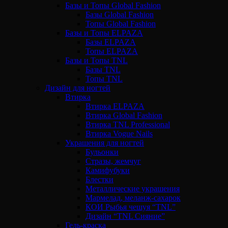
Базы и Топы Global Fashion
Базы Global Fashion
Топы Global Fashion
Базы и Топы ELPAZA
Базы ELPAZA
Топы ELPAZA
Базы и Топы TNL
Базы TNL
Топы TNL
Дизайн для ногтей
Втирка
Втирка ELPAZA
Втирка Global Fashion
Втирка TNL Professional
Втирка Vogue Nails
Украшения для ногтей
Бульонки
Стразы, жемчуг
Камифубуки
Блестки
Металлические украшения
Мармелад, меланж-сахарок
КОИ Рыбья чешуя “TNL”
Дизайн “TNL Сияние”
Гель-краска