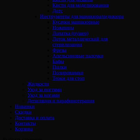
Кисти для моделирования
Дотс
Инструменты для маникюра/педикюра
Кусачки маникюрные
Ножницы
Лопатка (пушер)
Лоток металлический для
стерилизации
Фрезы
Апельсиновые палочки
Бафы
Пилки
Полировщики
Терки для стоп
Жидкости
Уход за ногтями
Уход за ногами
Депиляция и парафинотерапия
Новинки
Скидки
Доставка и оплата
Контакты
Корзина
Выбрать страницу