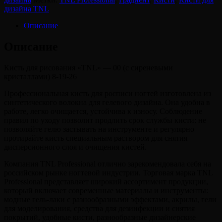
рисования
дизайна TNL
"TNL"
-
Описание
00
(с
Описание
сиреневыми
кристаллами)
Кисть для рисования «TNL» — 00 (с сиреневыми
8-
кристаллами) 8-19-26
19-
26
Профессиональная кисть для росписи ногтей изготовлена из
синтетического волокна для гелевого дизайна. Она удобна в
работе, легко очищается, устойчива к износу. Соблюдение
правил по уходу позволит продлить срок службы кисти: не
позволяйте гелю застывать на инструменте и регулярно
протирайте кисть специальным раствором для снятия
дисперсионного слоя и очищения кистей.
Компания TNL Professional отлично зарекомендовала себя на
российском рынке ногтевой индустрии. Торговая марка TNL
Professional представляет широкий ассортимент продукции,
который включает современные материалы и инструменты:
модные гель-лаки с разнообразными эффектами, акрилы, гели
для моделирования, средства для дезинфекции и снятия
покрытий, удобные кисти, разнообразные дизайнерские