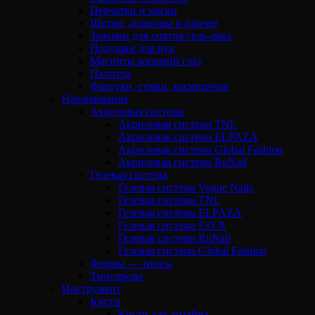
Перчатки и маски
Щетки, дозаторы и прочее
Зажимы для снятия гель-лака
Подушки для рук
Магниты кошачий глаз
Палитра
Фартуки, сумки, косметички
Наращивание
Акриловая система
Акриловая система TNL
Акриловая система ELPAZA
Акриловая система Global Fashion
Акриловая система RuNail
Гелевая система
Гелевая система Vogue Nails
Гелевая система TNL
Гелевая система ELPAZA
Гелевая система F.O.X
Гелевая система RuNail
Гелевая система Global Fashion
Формы — типсы
Типсорезы
Инструмент
Кисти
Кисти для дизайна