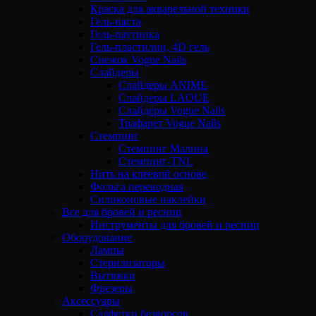
Краска для акварельной техники
Гель-паста
Гель-паутинка
Гель-пластилин, 4D гель
Снежок Vogue Nails
Слайдеры
Слайдеры ANIME
Слайдеры LAQUE
Слайдеры Vogue Nails
Трафарет Vogue Nails
Стемпинг
Стемпинг Малина
Стемпинг-TNL
Нить на клеевой основе
Фольга переводная
Силиконовые наклейки
Все для бровей и ресниц
Инструменты для бровей и ресниц
Оборудование
Лампы
Стерилизаторы
Вытяжки
Фрезеры
Аксессуары
Салфетки безворсов