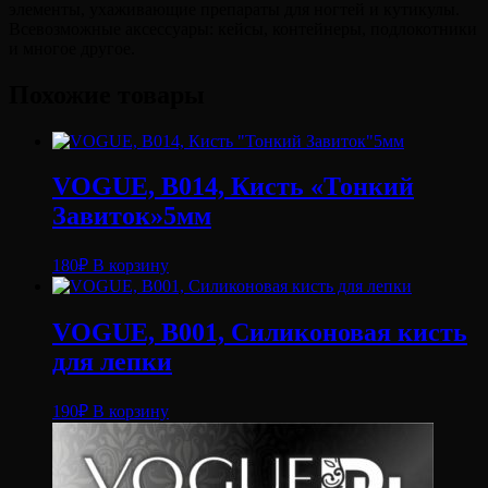
элементы, ухаживающие препараты для ногтей и кутикулы.
Всевозможные аксессуары: кейсы, контейнеры, подлокотники
и многое другое.
Похожие товары
VOGUE, B014, Кисть «Тонкий
Завиток»5мм
180
₽
В корзину
VOGUE, B001, Силиконовая кисть
для лепки
190
₽
В корзину