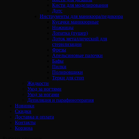
Кисти для моделирования
Дотс
Инструменты для маникюра/педикюра
Кусачки маникюрные
Ножницы
Лопатка (пушер)
Лоток металлический для
стерилизации
Фрезы
Апельсиновые палочки
Бафы
Пилки
Полировщики
Терки для стоп
Жидкости
Уход за ногтями
Уход за ногами
Депиляция и парафинотерапия
Новинки
Скидки
Доставка и оплата
Контакты
Корзина
Выбрать страницу