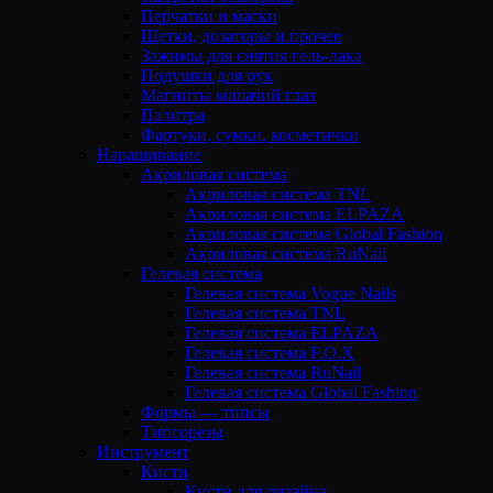
Перчатки и маски
Щетки, дозаторы и прочее
Зажимы для снятия гель-лака
Подушки для рук
Магниты кошачий глаз
Палитра
Фартуки, сумки, косметички
Наращивание
Акриловая система
Акриловая система TNL
Акриловая система ELPAZA
Акриловая система Global Fashion
Акриловая система RuNail
Гелевая система
Гелевая система Vogue Nails
Гелевая система TNL
Гелевая система ELPAZA
Гелевая система F.O.X
Гелевая система RuNail
Гелевая система Global Fashion
Формы — типсы
Типсорезы
Инструмент
Кисти
Кисти для дизайна