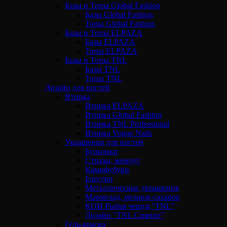
Базы и Топы Global Fashion
Базы Global Fashion
Топы Global Fashion
Базы и Топы ELPAZA
Базы ELPAZA
Топы ELPAZA
Базы и Топы TNL
Базы TNL
Топы TNL
Дизайн для ногтей
Втирка
Втирка ELPAZA
Втирка Global Fashion
Втирка TNL Professional
Втирка Vogue Nails
Украшения для ногтей
Бульонки
Стразы, жемчуг
Камифубуки
Блестки
Металлические украшения
Мармелад, меланж-сахарок
КОИ Рыбья чешуя “TNL”
Дизайн “TNL Сияние”
Гель-краска