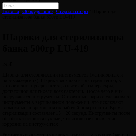
Главная
/
Оборудование
/
Стерилизаторы
/ Шарики для
стерилизатора банка 500гр LU-419
Шарики для стерилизатора
банка 500гр LU-419
295
₽
Шарики для стерилизации инструментов (маникюрных и
парикмахерских). Шарики засыпаются в стерилизатор, в
котором они прогреваются до высокой температуры,
достаточной для гибели всех бактерий. После чего в них
погружаются инструменты. Стеклянные шарики удерживают
инструменты в вертикальном положении, что исключают
возможные повреждения их рабочей поверхности. Время
стерилизации составляет 15 – 20 секунд. Инструменты после
обработки остаются сухими, что исключает появление
коррозии на инструментах
Рекомендуется сменять шарики через 6 – 12 месяцев (зависит