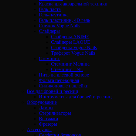
Краска для акварельной техники
Гель-паста
Гель-паутинка
Гель-пластилин, 4D гель
Снежок Vogue Nails
Слайдеры
Слайдеры ANIME
Слайдеры LAQUE
Слайдеры Vogue Nails
Трафарет Vogue Nails
Стемпинг
Стемпинг Малина
Стемпинг-TNL
Нить на клеевой основе
Фольга переводная
Силиконовые наклейки
Все для бровей и ресниц
Инструменты для бровей и ресниц
Оборудование
Лампы
Стерилизаторы
Вытяжки
Фрезеры
Аксессуары
Салфетки безворсов