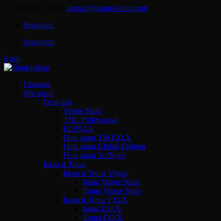
+7 (959) 567 88 88
contact@daniel-shop.com
Instagram
Instagram
0 шт.
Главная
Магазин
Гель-лак
Vogue Nails
TNL Professional
ELPAZA
Гель лаки ТМ F.O.X
Гель лаки Global Fashion
Гель лаки Yo!Nails
Базы и Топы
Базы и Топы Vogue
Базы Vogue Nails
Топы Vogue Nails
Базы и Топы F.O.X
Базы F.O.X
Топы F.O.X