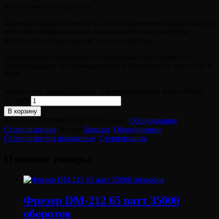
от интенсивности работы)
Дезинфекция инструментов, это неотъемлемая процедура, для
избегания инфекционных заболеваний, как у мастеров
маникюра – педикюра, так и у парикмахера.
Дезинфекция маникюрно – педикюрных инструментов,
предотвращает от инфекционных заболеваний, в том числе и
ВИЧ.
Количество товара Шарики для стерилизатора банка 500гр
LU-419
В корзину
Артикул:
2200000468482
Категории:
Оборудование
,
Стерилизаторы
Метки:
Запаска
,
Оборудование
,
Стерилизаторы шариковые
,
Стерилизация
Похожие товары
Фрезер DM-212 65 ватт 35000
оборотов