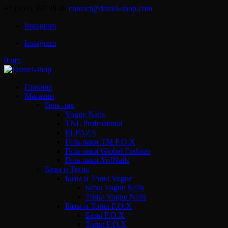
+7 (959) 567 88 88
contact@daniel-shop.com
Instagram
Instagram
0 шт.
Главная
Магазин
Гель-лак
Vogue Nails
TNL Professional
ELPAZA
Гель лаки ТМ F.O.X
Гель лаки Global Fashion
Гель лаки Yo!Nails
Базы и Топы
Базы и Топы Vogue
Базы Vogue Nails
Топы Vogue Nails
Базы и Топы F.O.X
Базы F.O.X
Топы F.O.X