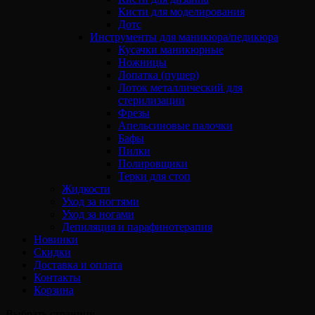
Кисти для моделирования
Дотс
Инструменты для маникюра/педикюра
Кусачки маникюрные
Ножницы
Лопатка (пушер)
Лоток металлический для
стерилизации
Фрезы
Апельсиновые палочки
Бафы
Пилки
Полировщики
Терки для стоп
Жидкости
Уход за ногтями
Уход за ногами
Депиляция и парафинотерапия
Новинки
Скидки
Доставка и оплата
Контакты
Корзина
Выбрать страницу