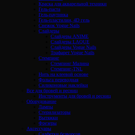
Краска для акварельной техники
Гель-паста
Гель-паутинка
Гель-пластилин, 4D гель
Снежок Vogue Nails
Слайдеры
Слайдеры ANIME
Слайдеры LAQUE
Слайдеры Vogue Nails
Трафарет Vogue Nails
Стемпинг
Стемпинг Малина
Стемпинг-TNL
Нить на клеевой основе
Фольга переводная
Силиконовые наклейки
Все для бровей и ресниц
Инструменты для бровей и ресниц
Оборудование
Лампы
Стерилизаторы
Вытяжки
Фрезеры
Аксессуары
Салфетки безворсов