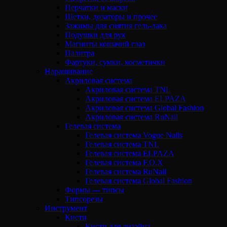
Перчатки и маски
Щетки, дозаторы и прочее
Зажимы для снятия гель-лака
Подушки для рук
Магниты кошачий глаз
Палитра
Фартуки, сумки, косметички
Наращивание
Акриловая система
Акриловая система TNL
Акриловая система ELPAZA
Акриловая система Global Fashion
Акриловая система RuNail
Гелевая система
Гелевая система Vogue Nails
Гелевая система TNL
Гелевая система ELPAZA
Гелевая система F.O.X
Гелевая система RuNail
Гелевая система Global Fashion
Формы — типсы
Типсорезы
Инструмент
Кисти
Кисти для дизайна