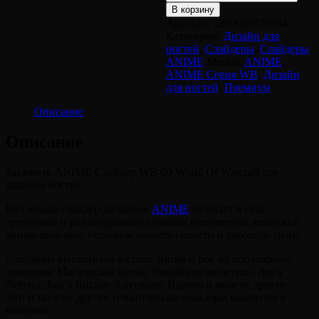
товара
В корзину
ANIME
Артикул:
2200000376664
Слайдер
Категории:
Дизайн для
WB-
ногтей
,
Слайдеры
,
Слайдеры
60
ANIME
Метки:
ANIME
,
World
ANIME Серия WB
,
Дизайн
Of
для ногтей
,
Премиум
Warcraft
Описание
Описание
Закажите ANIME Слайдер WB-60 World Of Warcraft для
дизайна ногтей.
Коллекция слайдер-дизайнов
ANIME
сочетает в себе
трендовые и разнообразные дизайны популярных японский
аниме-фильмов, отличное качество печати и хорошую цену.
Слайдеры выполнены в стиле аниме и рок на популярные
тематики: Магическая битва, Токийские мстители, Лига
Легенд, Jojo’s Blizzare Adventure, Наруто и многие другие.
Эти и многие другие тематические слайдеры находятся в
наличии.