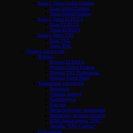
Базы и Топы Global Fashion
Базы Global Fashion
Топы Global Fashion
Базы и Топы ELPAZA
Базы ELPAZA
Топы ELPAZA
Базы и Топы TNL
Базы TNL
Топы TNL
Дизайн для ногтей
Втирка
Втирка ELPAZA
Втирка Global Fashion
Втирка TNL Professional
Втирка Vogue Nails
Украшения для ногтей
Бульонки
Стразы, жемчуг
Камифубуки
Блестки
Металлические украшения
Мармелад, меланж-сахарок
КОИ Рыбья чешуя “TNL”
Дизайн “TNL Сияние”
Гель-краска