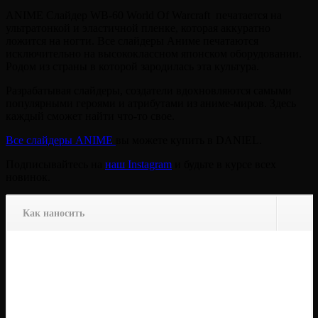
ANIME Слайдер WB-60 World Of Warcraft печатается на
ультратонкой и эластичной пленке, которая аккуратно
ложится на ногти. Все слайдеры Аниме печатаются
исключительно на высококлассном японском оборудовании.
Родом из страны в которой зародилась эта культура.
Разрабатывая слайдеры, создатели вдохновляются самыми
популярными героями и атрибутами из аниме-миров. Здесь
каждый сможет найти что-то свое.
Все слайдеры ANIME
вы можете купить в DANIEL.
Подписывайтесь на
наш Instagram
и будьте в курсе всех
новинок.
Как наносить