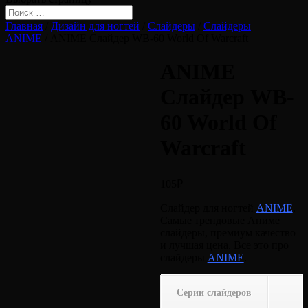
Главная
/
Дизайн для ногтей
/
Слайдеры
/
Слайдеры
ANIME
/ ANIME Слайдер WB-60 World Of Warcraft
ANIME
Слайдер WB-
60 World Of
Warcraft
105
₽
Слайдер для ногтей
ANIME
.
Самые трендовые Аниме
слайдеры, премиум качество
и лучшая цена. Все это про
слайдеры
ANIME
.
Серии слайдеров