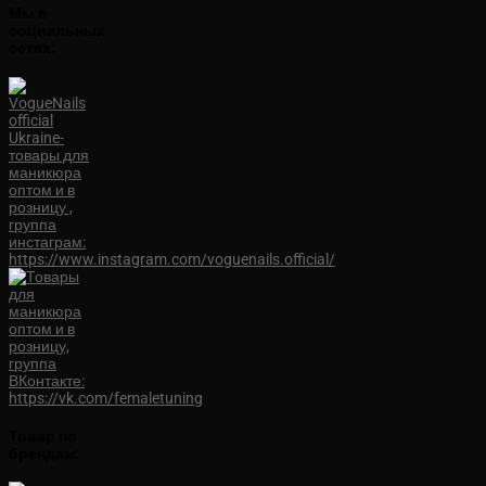
Мы в
социальных
сетях:
Товар по
брендам: