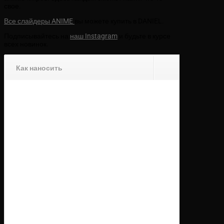
свое.
Все слайдеры ANIME
вы можете купить в DANIEL.
Подписывайтесь на
наш Instagram
и будьте в курсе
всех новинок.
Как наносить