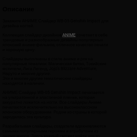
Описание
Закажите АНИМЕ Слайдер WB-05 Genshin Impact для
дизайна ногтей.
Коллекция слайдер-дизайнов
ANIME
сочетает в себе
трендовые и разнообразные дизайны популярных
японский аниме-фильмов, отличное качество печати
и хорошую цену.
Слайдеры выполнены в стиле аниме и рок на
популярные тематики: Магическая битва, Токийские
мстители, Лига Легенд, Jojo’s Blizzare Adventure,
Наруто и многие другие.
Эти и многие другие тематические слайдеры
находятся в наличии.
АНИМЕ Слайдер WB-05 Genshin Impact печатается
на ультратонкой и эластичной пленке, которая
аккуратно ложится на ногти. Все слайдеры Аниме
печатаются исключительно на высококлассном
японском оборудовании. Родом из страны в которой
зародилась эта культура.
Разрабатывая слайдеры, создатели вдохновляются
самыми популярными героями и атрибутами из
аниме-миров. Здесь каждый сможет найти что-то