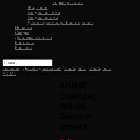
Терки для стоп
Жидкости
Уход за ногтями
Уход за ногами
Депиляция и парафинотерапия
Новинки
Скидки
Доставка и оплата
Контакты
Корзина
Выбрать страницу
Главная
/
Дизайн для ногтей
/
Слайдеры
/
Слайдеры
ANIME
/ ANIME Слайдер WB-05 Genshin Impact
ANIME
Слайдер
WB-05
Genshin
Impact