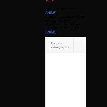
105
₽
Слайдер для ногтей
ANIME
.
Самые трендовые Аниме
слайдеры, премиум
качество и лучшая цена.
Все это про слайдеры
ANIME
.
Серии
слайдеров