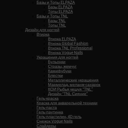
Базы и Топы ELPAZA
Базы ELPAZA
Топы ELPAZA
Базы и Топы TNL
Базы TNL
Топы TNL
Дизайн для ногтей
Втирка
Втирка ELPAZA
Втирка Global Fashion
Втирка TNL Professional
Втирка Vogue Nails
Украшения для ногтей
Бульонки
Стразы, жемчуг
Камифубуки
Блестки
Металлические украшения
Мармелад, меланж-сахарок
КОИ Рыбья чешуя “TNL”
Дизайн “TNL Сияние”
Гель-краска
Краска для акварельной техники
Гель-паста
Гель-паутинка
Гель-пластилин, 4D гель
Снежок Vogue Nails
Слайдеры