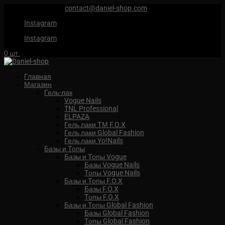
+7 (959) 567 88 88
contact@daniel-shop.com
Instagram
Instagram
0 шт.
Главная
Магазин
Гель-лак
Vogue Nails
TNL Professional
ELPAZA
Гель лаки ТМ F.O.X
Гель лаки Global Fashion
Гель лаки Yo!Nails
Базы и Топы
Базы и Топы Vogue
Базы Vogue Nails
Топы Vogue Nails
Базы и Топы F.O.X
Базы F.O.X
Топы F.O.X
Базы и Топы Global Fashion
Базы Global Fashion
Топы Global Fashion