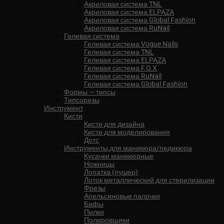
Акриловая система TNL
Акриловая система ELPAZA
Акриловая система Global Fashion
Акриловая система RuNail
Гелевая система
Гелевая система Vogue Nails
Гелевая система TNL
Гелевая система ELPAZA
Гелевая система F.O.X
Гелевая система RuNail
Гелевая система Global Fashion
Формы — типсы
Типсорезы
Инструмент
Кисти
Кисти для дизайна
Кисти для моделирования
Дотс
Инструменты для маникюра/педикюра
Кусачки маникюрные
Ножницы
Лопатка (пушер)
Лоток металлический для стерилизации
Фрезы
Апельсиновые палочки
Бафы
Пилки
Полировщики