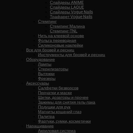
Слайдеры ANIME
Слайдеры LAQUE
Слайдеры Vogue Nails
Трафарет Vogue Nails
Стемпинг
Стемпинг Малина
Стемпинг-TNL
Нить на клеевой основе
Фольга переводная
Силиконовые наклейки
Все для бровей и ресниц
Инструменты для бровей и ресниц
Оборудование
Лампы
Стерилизаторы
Вытяжки
Фрезеры
Аксессуары
Салфетки безворсов
Перчатки и маски
Щетки, дозаторы и прочее
Зажимы для снятия гель-лака
Подушки для рук
Магниты кошачий глаз
Палитра
Фартуки, сумки, косметички
Наращивание
Акриловая система