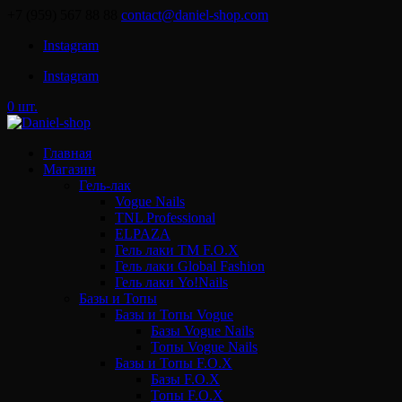
+7 (959) 567 88 88
contact@daniel-shop.com
Instagram
Instagram
0 шт.
Главная
Магазин
Гель-лак
Vogue Nails
TNL Professional
ELPAZA
Гель лаки ТМ F.O.X
Гель лаки Global Fashion
Гель лаки Yo!Nails
Базы и Топы
Базы и Топы Vogue
Базы Vogue Nails
Топы Vogue Nails
Базы и Топы F.O.X
Базы F.O.X
Топы F.O.X