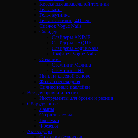
Краска для акварельной техники
Гель-паста
Гель-паутинка
Гель-пластилин, 4D гель
Снежок Vogue Nails
Слайдеры
Слайдеры ANIME
Слайдеры LAQUE
Слайдеры Vogue Nails
Трафарет Vogue Nails
Стемпинг
Стемпинг Малина
Стемпинг-TNL
Нить на клеевой основе
Фольга переводная
Силиконовые наклейки
Все для бровей и ресниц
Инструменты для бровей и ресниц
Оборудование
Лампы
Стерилизаторы
Вытяжки
Фрезеры
Аксессуары
Салфетки безворсов