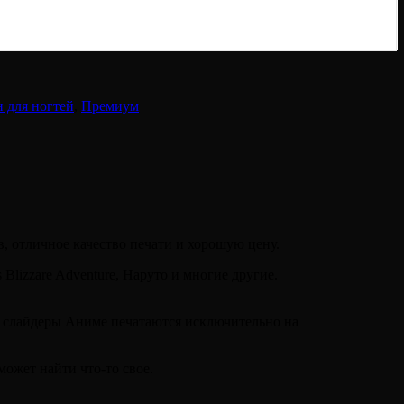
 для ногтей
,
Премиум
, отличное качество печати и хорошую цену.
Blizzare Adventure, Наруто и многие другие.
е слайдеры Аниме печатаются исключительно на
ожет найти что-то свое.