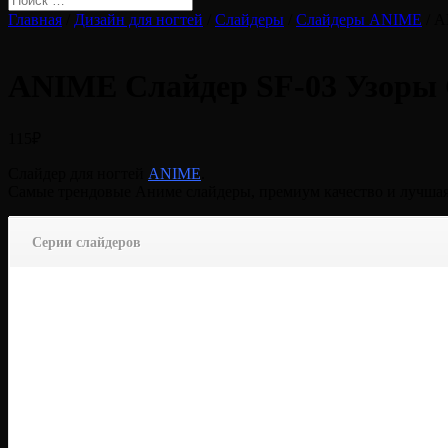
Главная
/
Дизайн для ногтей
/
Слайдеры
/
Слайдеры ANIME
/ A
ANIME Слайдер SF-03 Узор
115
₽
Слайдер для ногтей
ANIME
.
Самые трендовые Аниме слайдеры, премиум качество и лучшая
Серии слайдеров