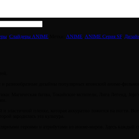
еры
,
Слайдеры ANIME
Метки:
ANIME
,
ANIME Серия SF
,
Дизайн
тей.
е и разнообразные дизайны популярных японский аниме-фильмов
и: Магическая битва, Токийские мстители, Лига Легенд, Jojo’s 
ии.
и эластичной пленке, которая аккуратно ложится на ногти. Вс
орой зародилась эта культура.
лярными героями и атрибутами из аниме-миров. Здесь каждый см