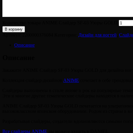
Количество товара ANIME Слайдер SF-03 Узоры GOLD
В корзину
Артикул:
2200000376084
Категории:
Дизайн для ногтей
,
Слайд
Описание
Описание
Закажите ANIME Слайдер SF-03 Узоры GOLD для дизайна ног
Коллекция слайдер-дизайнов
ANIME
сочетает в себе трендовы
Слайдеры выполнены в стиле аниме и рок на популярные тематик
Эти и многие другие тематические слайдеры находятся в налич
ANIME Слайдер SF-03 Узоры GOLD печатается на ультратонкой 
высококлассном японском оборудовании. Родом из страны в кот
Разрабатывая слайдеры, создатели вдохновляются самыми попу
Все слайдеры ANIME
вы можете купить в DANIEL.