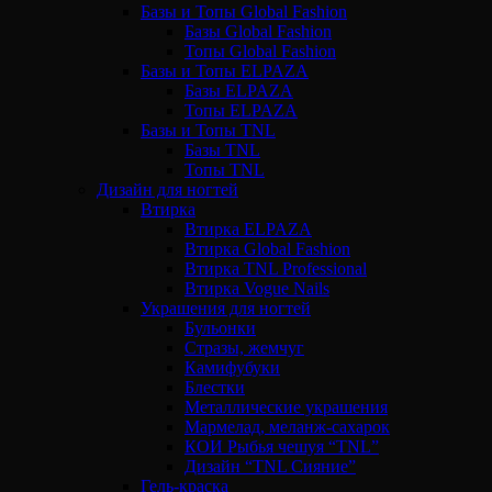
Базы и Топы Global Fashion
Базы Global Fashion
Топы Global Fashion
Базы и Топы ELPAZA
Базы ELPAZA
Топы ELPAZA
Базы и Топы TNL
Базы TNL
Топы TNL
Дизайн для ногтей
Втирка
Втирка ELPAZA
Втирка Global Fashion
Втирка TNL Professional
Втирка Vogue Nails
Украшения для ногтей
Бульонки
Стразы, жемчуг
Камифубуки
Блестки
Металлические украшения
Мармелад, меланж-сахарок
КОИ Рыбья чешуя “TNL”
Дизайн “TNL Сияние”
Гель-краска