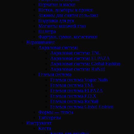
Перчатки и маски
Щетки, дозаторы и прочее
Зажимы для снятия гель-лака
Подушки для рук
Магниты кошачий глаз
Палитра
Фартуки, сумки, косметички
Наращивание
Акриловая система
Акриловая система TNL
Акриловая система ELPAZA
Акриловая система Global Fashion
Акриловая система RuNail
Гелевая система
Гелевая система Vogue Nails
Гелевая система TNL
Гелевая система ELPAZA
Гелевая система F.O.X
Гелевая система RuNail
Гелевая система Global Fashion
Формы — типсы
Типсорезы
Инструмент
Кисти
Кисти для дизайна