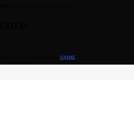
NIME Слайдер SF-03 Узоры GOLD
ы GOLD
 цена. Все это про слайдеры
ANIME
.