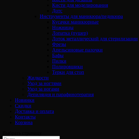
Кисти для моделирования
Дотс
Инструменты для маникюра/педикюра
Кусачки маникюрные
Ножницы
Лопатка (пушер)
Лоток металлический для стерилизации
Фрезы
Апельсиновые палочки
Бафы
Пилки
Полировщики
Терки для стоп
Жидкости
Уход за ногтями
Уход за ногами
Депиляция и парафинотерапия
Новинки
Скидки
Доставка и оплата
Контакты
Корзина
Выбрать страницу