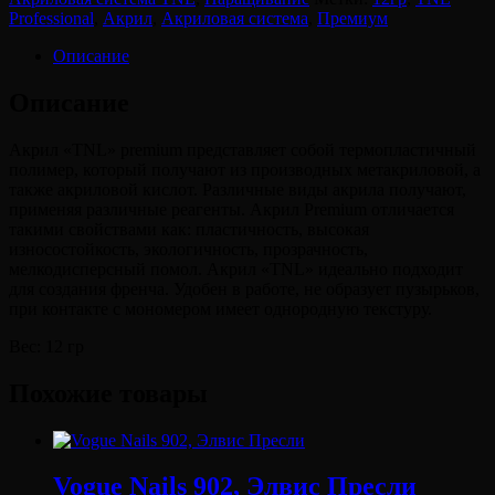
premium
Professional
,
Акрил
,
Акриловая система
,
Премиум
белый
(12
Описание
гр.)
Описание
Акрил «TNL» premium представляет собой термопластичный
полимер, который получают из производных метакриловой, а
также акриловой кислот. Различные виды акрила получают,
применяя различные реагенты. Акрил Premium отличается
такими свойствами как: пластичность, высокая
износостойкость, экологичность, прозрачность,
мелкодисперсный помол. Акрил «TNL» идеально подходит
для создания френча. Удобен в работе, не образует пузырьков,
при контакте с мономером имеет однородную текстуру.
Вес: 12 гр
Похожие товары
Vogue Nails 902, Элвис Пресли