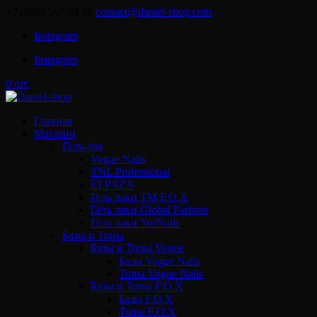
+7 (959) 567 88 88
contact@daniel-shop.com
Instagram
Instagram
0 шт.
Главная
Магазин
Гель-лак
Vogue Nails
TNL Professional
ELPAZA
Гель лаки ТМ F.O.X
Гель лаки Global Fashion
Гель лаки Yo!Nails
Базы и Топы
Базы и Топы Vogue
Базы Vogue Nails
Топы Vogue Nails
Базы и Топы F.O.X
Базы F.O.X
Топы F.O.X