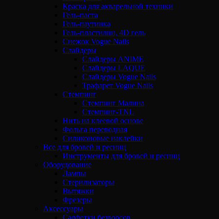
Краска для акварельной техники
Гель-паста
Гель-паутинка
Гель-пластилин, 4D гель
Снежок Vogue Nails
Слайдеры
Слайдеры ANIME
Слайдеры LAQUE
Слайдеры Vogue Nails
Трафарет Vogue Nails
Стемпинг
Стемпинг Малина
Стемпинг-TNL
Нить на клеевой основе
Фольга переводная
Силиконовые наклейки
Все для бровей и ресниц
Инструменты для бровей и ресниц
Оборудование
Лампы
Стерилизаторы
Вытяжки
Фрезеры
Аксессуары
Салфетки безворсов