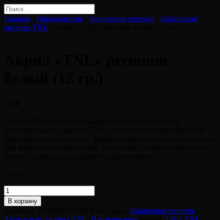
Главная
/
Наращивание
/
Акриловая система
/
Акриловая
система TNL
/ Акрил «TNL» premium белый (12 гр.)
Акрил «TNL» premium
белый (12 гр.)
370
₽
Акрил «TNL» premium обладает высокой скоростью
полимеризации. Акрил «TNL» используется при процедуре
наращивания на типсах и формах, идеален для использования
при французском маникюре. Позволяет создавать идеальную
линию улыбки, выкладывается равномерно.
12 гр
Количество
товара
В корзину
Акрил
Артикул:
2200000429599
Категории:
Акриловая система
,
"TNL"
Акриловая система TNL
,
Наращивание
Метки:
12гр
,
TNL