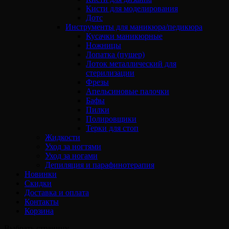
Кисти для моделирования
Дотс
Инструменты для маникюра/педикюра
Кусачки маникюрные
Ножницы
Лопатка (пушер)
Лоток металлический для
стерилизации
Фрезы
Апельсиновые палочки
Бафы
Пилки
Полировщики
Терки для стоп
Жидкости
Уход за ногтями
Уход за ногами
Депиляция и парафинотерапия
Новинки
Скидки
Доставка и оплата
Контакты
Корзина
Выбрать страницу