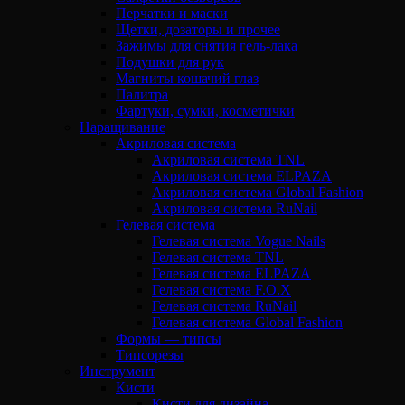
Перчатки и маски
Щетки, дозаторы и прочее
Зажимы для снятия гель-лака
Подушки для рук
Магниты кошачий глаз
Палитра
Фартуки, сумки, косметички
Наращивание
Акриловая система
Акриловая система TNL
Акриловая система ELPAZA
Акриловая система Global Fashion
Акриловая система RuNail
Гелевая система
Гелевая система Vogue Nails
Гелевая система TNL
Гелевая система ELPAZA
Гелевая система F.O.X
Гелевая система RuNail
Гелевая система Global Fashion
Формы — типсы
Типсорезы
Инструмент
Кисти
Кисти для дизайна