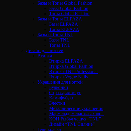
Базы и Топы Global Fashion
Базы Global Fashion
Топы Global Fashion
Базы и Топы ELPAZA
Базы ELPAZA
Топы ELPAZA
Базы и Топы TNL
Базы TNL
Топы TNL
Дизайн для ногтей
Втирка
Втирка ELPAZA
Втирка Global Fashion
Втирка TNL Professional
Втирка Vogue Nails
Украшения для ногтей
Бульонки
Стразы, жемчуг
Камифубуки
Блестки
Металлические украшения
Мармелад, меланж-сахарок
КОИ Рыбья чешуя “TNL”
Дизайн “TNL Сияние”
Гель-краска