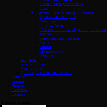
Кисти для моделирования
Дотс
Инструменты для маникюра/педикюра
Кусачки маникюрные
Ножницы
Лопатка (пушер)
Лоток металлический для стерилизации
Фрезы
Апельсиновые палочки
Бафы
Пилки
Полировщики
Терки для стоп
Жидкости
Уход за ногтями
Уход за ногами
Депиляция и парафинотерапия
Новинки
Скидки
Доставка и оплата
Контакты
Корзина
Выбрать страницу