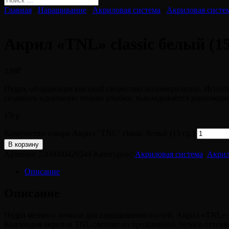
Главная
/
Наращивание
/
Акриловая система
/
Акриловая систе
Акрил «TNL» classic белый (15
230
₽
Пудра, обладающая высокой скоростью полимеризации. Использ
создавать идеальную линию улыбки, выкладывается равномерн
15гр
Количество товара Акрил "TNL" classic белый (15 гр.)
В корзину
Артикул:
2200000429544
Категории:
Акриловая система
,
Акрил
Описание
Описание
Пудра мелкого помола для наращивания ногтей. Акрил «TNL» по
Коллекция акрилов TNL состоит из прозрачного, белого оттен