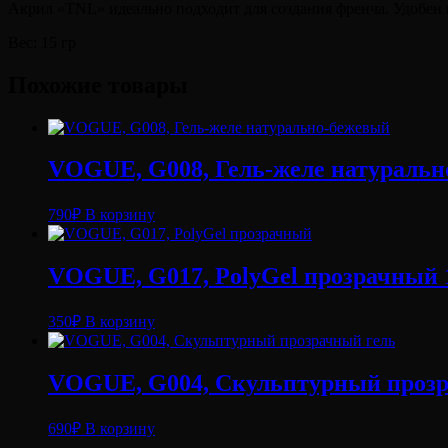
Акрил «TNL» идеально подходит для создания френча. Удобен в
Вес: 15 гр
Похожие товары
VOGUE, G008, Гель-желе натуральн
790
₽
В корзину
VOGUE, G017, PolyGel прозрачный 
350
₽
В корзину
VOGUE, G004, Скульптурный прозр
690
₽
В корзину