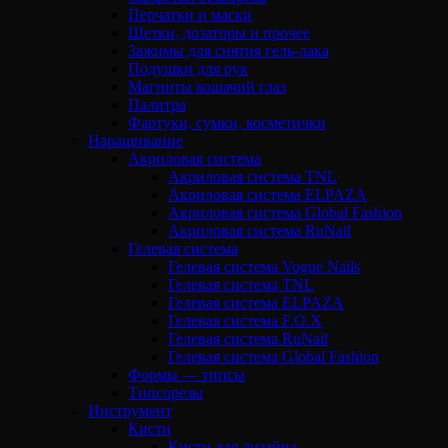
Перчатки и маски
Щетки, дозаторы и прочее
Зажимы для снятия гель-лака
Подушки для рук
Магниты кошачий глаз
Палитра
Фартуки, сумки, косметички
Наращивание
Акриловая система
Акриловая система TNL
Акриловая система ELPAZA
Акриловая система Global Fashion
Акриловая система RuNail
Гелевая система
Гелевая система Vogue Nails
Гелевая система TNL
Гелевая система ELPAZA
Гелевая система F.O.X
Гелевая система RuNail
Гелевая система Global Fashion
Формы — типсы
Типсорезы
Инструмент
Кисти
Кисти для дизайна