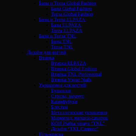
Базы и Топы Global Fashion
Базы Global Fashion
Топы Global Fashion
Базы и Топы ELPAZA
Базы ELPAZA
Топы ELPAZA
Базы и Топы TNL
Базы TNL
Топы TNL
Дизайн для ногтей
Втирка
Втирка ELPAZA
Втирка Global Fashion
Втирка TNL Professional
Втирка Vogue Nails
Украшения для ногтей
Бульонки
Стразы, жемчуг
Камифубуки
Блестки
Металлические украшения
Мармелад, меланж-сахарок
КОИ Рыбья чешуя “TNL”
Дизайн “TNL Сияние”
Гель-краска