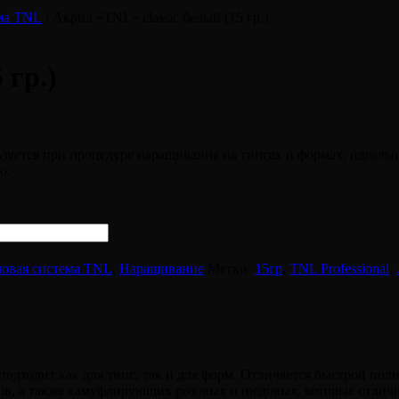
ма TNL
/ Акрил «TNL» classic белый (15 гр.)
 гр.)
уется при процедуре наращивания на типсах и формах, идеальн
о.
овая система TNL
,
Наращивание
Метки:
15гр
,
TNL Professional
,
дходит как для типс, так и для форм. Отличается быстрой поли
ков, а также камуфлирующих розовых и нюдовых, которые отлич