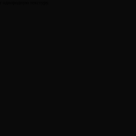
т однородную текстуру.