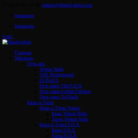
+7 (959) 567 88 88
contact@daniel-shop.com
Instagram
Instagram
0 шт.
Главная
Магазин
Гель-лак
Vogue Nails
TNL Professional
ELPAZA
Гель лаки ТМ F.O.X
Гель лаки Global Fashion
Гель лаки Yo!Nails
Базы и Топы
Базы и Топы Vogue
Базы Vogue Nails
Топы Vogue Nails
Базы и Топы F.O.X
Базы F.O.X
Топы F.O.X