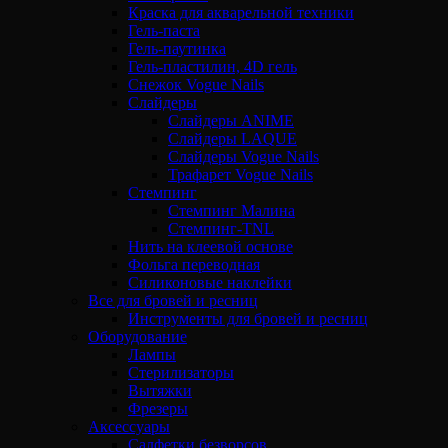
Краска для акварельной техники
Гель-паста
Гель-паутинка
Гель-пластилин, 4D гель
Снежок Vogue Nails
Слайдеры
Слайдеры ANIME
Слайдеры LAQUE
Слайдеры Vogue Nails
Трафарет Vogue Nails
Стемпинг
Стемпинг Малина
Стемпинг-TNL
Нить на клеевой основе
Фольга переводная
Силиконовые наклейки
Все для бровей и ресниц
Инструменты для бровей и ресниц
Оборудование
Лампы
Стерилизаторы
Вытяжки
Фрезеры
Аксессуары
Салфетки безворсов