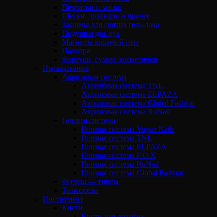
Перчатки и маски
Щетки, дозаторы и прочее
Зажимы для снятия гель-лака
Подушки для рук
Магниты кошачий глаз
Палитра
Фартуки, сумки, косметички
Наращивание
Акриловая система
Акриловая система TNL
Акриловая система ELPAZA
Акриловая система Global Fashion
Акриловая система RuNail
Гелевая система
Гелевая система Vogue Nails
Гелевая система TNL
Гелевая система ELPAZA
Гелевая система F.O.X
Гелевая система RuNail
Гелевая система Global Fashion
Формы — типсы
Типсорезы
Инструмент
Кисти
Кисти для дизайна