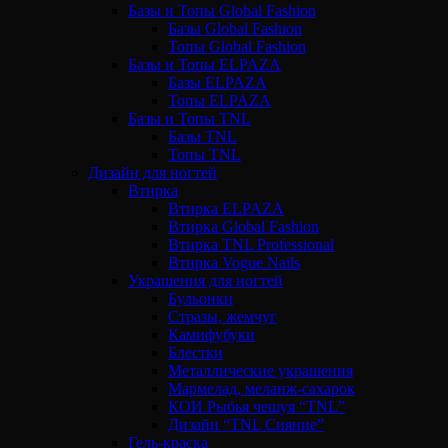
Базы и Топы Global Fashion
Базы Global Fashion
Топы Global Fashion
Базы и Топы ELPAZA
Базы ELPAZA
Топы ELPAZA
Базы и Топы TNL
Базы TNL
Топы TNL
Дизайн для ногтей
Втирка
Втирка ELPAZA
Втирка Global Fashion
Втирка TNL Professional
Втирка Vogue Nails
Украшения для ногтей
Бульонки
Стразы, жемчуг
Камифубуки
Блестки
Металлические украшения
Мармелад, меланж-сахарок
КОИ Рыбья чешуя “TNL”
Дизайн “TNL Сияние”
Гель-краска