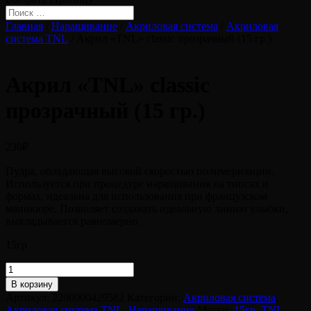
Главная
/
Наращивание
/
Акриловая система
/
Акриловая
система TNL
/ Акрил «TNL» classic прозрачный (15 гр.)
Акрил «TNL» classic
прозрачный (15 гр.)
230
₽
Пудра, обладающая высокой скоростью полимеризации.
Используется при процедуре наращивания на типсах и
формах, идеальна для использования при французском
маникюре. Позволяет создавать идеальную линию улыбки,
выкладывается равномерно.
15гр
Количество
товара
В корзину
Акрил
Артикул:
2200000429582
Категории:
Акриловая система
,
"TNL"
Акриловая система TNL
,
Наращивание
Метки:
15гр
,
TNL