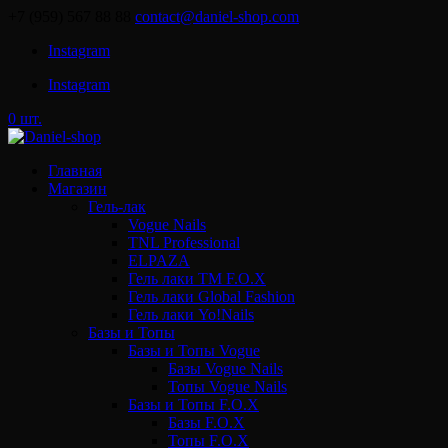
+7 (959) 567 88 88
contact@daniel-shop.com
Instagram
Instagram
0 шт.
Главная
Магазин
Гель-лак
Vogue Nails
TNL Professional
ELPAZA
Гель лаки ТМ F.O.X
Гель лаки Global Fashion
Гель лаки Yo!Nails
Базы и Топы
Базы и Топы Vogue
Базы Vogue Nails
Топы Vogue Nails
Базы и Топы F.O.X
Базы F.O.X
Топы F.O.X