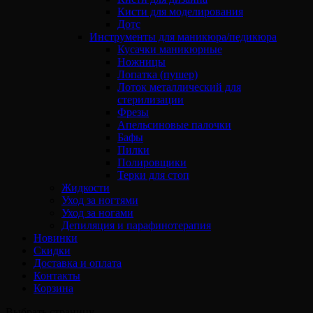
Кисти для моделирования
Дотс
Инструменты для маникюра/педикюра
Кусачки маникюрные
Ножницы
Лопатка (пушер)
Лоток металлический для
стерилизации
Фрезы
Апельсиновые палочки
Бафы
Пилки
Полировщики
Терки для стоп
Жидкости
Уход за ногтями
Уход за ногами
Депиляция и парафинотерапия
Новинки
Скидки
Доставка и оплата
Контакты
Корзина
Выбрать страницу