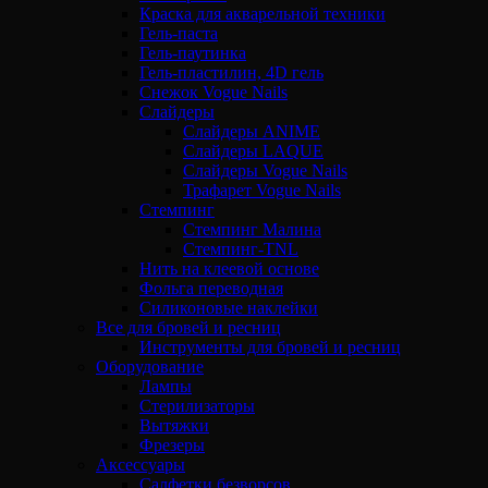
Краска для акварельной техники
Гель-паста
Гель-паутинка
Гель-пластилин, 4D гель
Снежок Vogue Nails
Слайдеры
Слайдеры ANIME
Слайдеры LAQUE
Слайдеры Vogue Nails
Трафарет Vogue Nails
Стемпинг
Стемпинг Малина
Стемпинг-TNL
Нить на клеевой основе
Фольга переводная
Силиконовые наклейки
Все для бровей и ресниц
Инструменты для бровей и ресниц
Оборудование
Лампы
Стерилизаторы
Вытяжки
Фрезеры
Аксессуары
Салфетки безворсов