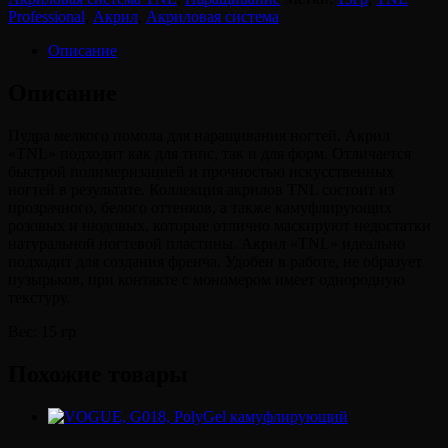
classic
Professional
,
Акрил
,
Акриловая система
прозрачный
(15
Описание
гр.)
Описание
Пудра мелкого помола для наращивания ногтей. Акрил
«TNL» подходит как для типс, так и для форм. Отличается
быстрой полимеризацией и прочностью искусственных
ногтей в результате. Коллекция акрилов TNL состоит из
прозрачного, белого оттенков, а также камуфлирующих
розовых и нюдовых, которые отлично маскируют недостатки
натуральной ногтевой пластины. Акрил «TNL» идеально
подходит для создания френча. Удобен в работе, не образует
пузырьков, при контакте с мономером имеет однородную
текстуру.
Вес: 15 гр
Похожие товары