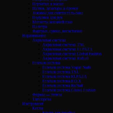
Перчатки и маски
Щетки, дозаторы и прочее
Зажимы для снятия гель-лака
Подушки для рук
Магниты кошачий глаз
Палитра
Фартуки, сумки, косметички
Наращивание
Акриловая система
Акриловая система TNL
Акриловая система ELPAZA
Акриловая система Global Fashion
Акриловая система RuNail
Гелевая система
Гелевая система Vogue Nails
Гелевая система TNL
Гелевая система ELPAZA
Гелевая система F.O.X
Гелевая система RuNail
Гелевая система Global Fashion
Формы — типсы
Типсорезы
Инструмент
Кисти
Кисти для дизайна