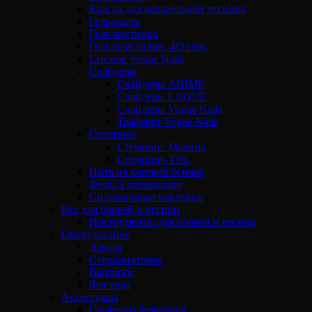
Краска для акварельной техники
Гель-паста
Гель-паутинка
Гель-пластилин, 4D гель
Снежок Vogue Nails
Слайдеры
Слайдеры ANIME
Слайдеры LAQUE
Слайдеры Vogue Nails
Трафарет Vogue Nails
Стемпинг
Стемпинг Малина
Стемпинг-TNL
Нить на клеевой основе
Фольга переводная
Силиконовые наклейки
Все для бровей и ресниц
Инструменты для бровей и ресниц
Оборудование
Лампы
Стерилизаторы
Вытяжки
Фрезеры
Аксессуары
Салфетки безворсов