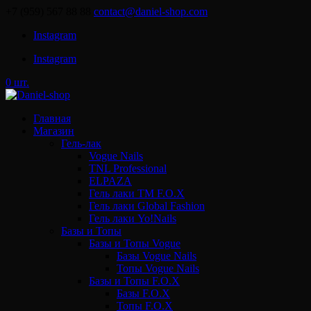
+7 (959) 567 88 88
contact@daniel-shop.com
Instagram
Instagram
0 шт.
Главная
Магазин
Гель-лак
Vogue Nails
TNL Professional
ELPAZA
Гель лаки ТМ F.O.X
Гель лаки Global Fashion
Гель лаки Yo!Nails
Базы и Топы
Базы и Топы Vogue
Базы Vogue Nails
Топы Vogue Nails
Базы и Топы F.O.X
Базы F.O.X
Топы F.O.X