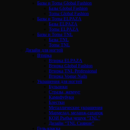
Базы и Топы Global Fashion
Базы Global Fashion
Топы Global Fashion
Базы и Топы ELPAZA
Базы ELPAZA
Топы ELPAZA
Базы и Топы TNL
Базы TNL
Топы TNL
Дизайн для ногтей
Втирка
Втирка ELPAZA
Втирка Global Fashion
Втирка TNL Professional
Втирка Vogue Nails
Украшения для ногтей
Бульонки
Стразы, жемчуг
Камифубуки
Блестки
Металлические украшения
Мармелад, меланж-сахарок
КОИ Рыбья чешуя “TNL”
Дизайн “TNL Сияние”
Гель-краска