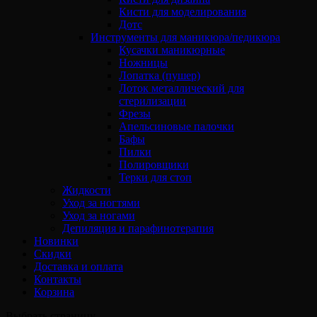
Кисти для моделирования
Дотс
Инструменты для маникюра/педикюра
Кусачки маникюрные
Ножницы
Лопатка (пушер)
Лоток металлический для
стерилизации
Фрезы
Апельсиновые палочки
Бафы
Пилки
Полировщики
Терки для стоп
Жидкости
Уход за ногтями
Уход за ногами
Депиляция и парафинотерапия
Новинки
Скидки
Доставка и оплата
Контакты
Корзина
Выбрать страницу