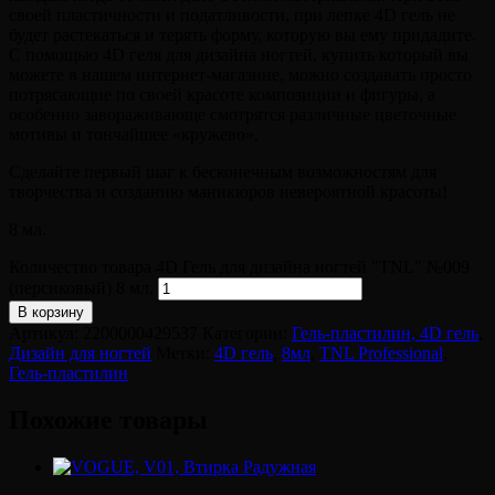
своей пластичности и податливости, при лепке 4D гель не
будет растекаться и терять форму, которую вы ему придадите.
С помощью 4D геля для дизайна ногтей, купить который вы
можете в нашем интернет-магазине, можно создавать просто
потрясающие по своей красоте композиции и фигуры, а
особенно завораживающе смотрятся различные цветочные
мотивы и тончайшее «кружево».
Сделайте первый шаг к бесконечным возможностям для
творчества и созданию маникюров невероятной красоты!
8 мл.
Количество товара 4D Гель для дизайна ногтей "TNL" №009
(персиковый) 8 мл.
В корзину
Артикул:
2200000429537
Категории:
Гель-пластилин, 4D гель
,
Дизайн для ногтей
Метки:
4D гель
,
8мл
,
TNL Professional
,
Гель-пластилин
Похожие товары