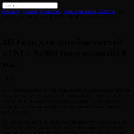
Главная
/
Дизайн для ногтей
/
Гель-пластилин, 4D гель
/ 4D
Гель для дизайна ногтей «TNL» №009 (персиковый) 8 мл.
4D Гель для дизайна ногтей
«TNL» №009 (персиковый) 8
мл.
200
₽
Для декорирования ногтей объемными композициями многие
мастера отдают предпочтение именно 4D гелям: в отличие от
акрила он не высыхает на воздухе, а значит работать с ним,
поправляя и совершенствуя свое творение, можно сколько
угодно долго.
По консистенции и на ощупь он напоминает пластилин или
глину, что очень упрощает работу с ним, ведь практически
каждый когда-то имел дело с этими материалами. При всей