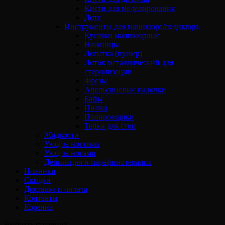
Кисти для моделирования
Дотс
Инструменты для маникюра/педикюра
Кусачки маникюрные
Ножницы
Лопатка (пушер)
Лоток металлический для
стерилизации
Фрезы
Апельсиновые палочки
Бафы
Пилки
Полировщики
Терки для стоп
Жидкости
Уход за ногтями
Уход за ногами
Депиляция и парафинотерапия
Новинки
Скидки
Доставка и оплата
Контакты
Корзина
Выбрать страницу