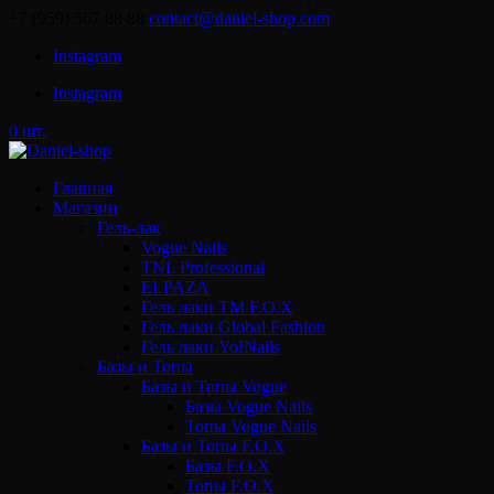
+7 (959) 567 88 88
contact@daniel-shop.com
Instagram
Instagram
0 шт.
Главная
Магазин
Гель-лак
Vogue Nails
TNL Professional
ELPAZA
Гель лаки ТМ F.O.X
Гель лаки Global Fashion
Гель лаки Yo!Nails
Базы и Топы
Базы и Топы Vogue
Базы Vogue Nails
Топы Vogue Nails
Базы и Топы F.O.X
Базы F.O.X
Топы F.O.X