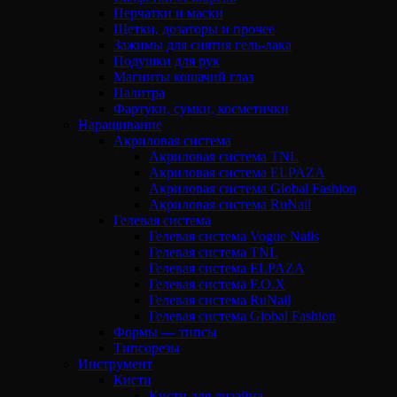
Перчатки и маски
Щетки, дозаторы и прочее
Зажимы для снятия гель-лака
Подушки для рук
Магниты кошачий глаз
Палитра
Фартуки, сумки, косметички
Наращивание
Акриловая система
Акриловая система TNL
Акриловая система ELPAZA
Акриловая система Global Fashion
Акриловая система RuNail
Гелевая система
Гелевая система Vogue Nails
Гелевая система TNL
Гелевая система ELPAZA
Гелевая система F.O.X
Гелевая система RuNail
Гелевая система Global Fashion
Формы — типсы
Типсорезы
Инструмент
Кисти
Кисти для дизайна