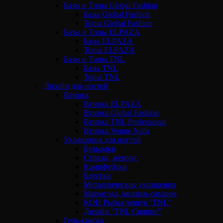
Базы и Топы Global Fashion
Базы Global Fashion
Топы Global Fashion
Базы и Топы ELPAZA
Базы ELPAZA
Топы ELPAZA
Базы и Топы TNL
Базы TNL
Топы TNL
Дизайн для ногтей
Втирка
Втирка ELPAZA
Втирка Global Fashion
Втирка TNL Professional
Втирка Vogue Nails
Украшения для ногтей
Бульонки
Стразы, жемчуг
Камифубуки
Блестки
Металлические украшения
Мармелад, меланж-сахарок
КОИ Рыбья чешуя “TNL”
Дизайн “TNL Сияние”
Гель-краска