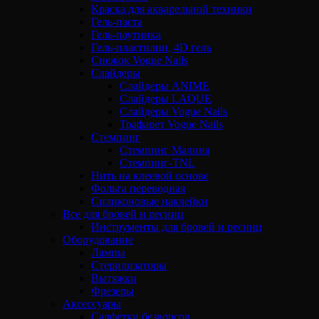
Краска для акварельной техники
Гель-паста
Гель-паутинка
Гель-пластилин, 4D гель
Снежок Vogue Nails
Слайдеры
Слайдеры ANIME
Слайдеры LAQUE
Слайдеры Vogue Nails
Трафарет Vogue Nails
Стемпинг
Стемпинг Малина
Стемпинг-TNL
Нить на клеевой основе
Фольга переводная
Силиконовые наклейки
Все для бровей и ресниц
Инструменты для бровей и ресниц
Оборудование
Лампы
Стерилизаторы
Вытяжки
Фрезеры
Аксессуары
Салфетки безворсов