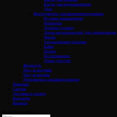
Кисти для моделирования
Дотс
Инструменты для маникюра/педикюра
Кусачки маникюрные
Ножницы
Лопатка (пушер)
Лоток металлический для стерилизации
Фрезы
Апельсиновые палочки
Бафы
Пилки
Полировщики
Терки для стоп
Жидкости
Уход за ногтями
Уход за ногами
Депиляция и парафинотерапия
Новинки
Скидки
Доставка и оплата
Контакты
Корзина
Выбрать страницу