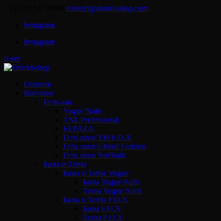
+7 (959) 567 88 88
contact@daniel-shop.com
Instagram
Instagram
0 шт.
Главная
Магазин
Гель-лак
Vogue Nails
TNL Professional
ELPAZA
Гель лаки ТМ F.O.X
Гель лаки Global Fashion
Гель лаки Yo!Nails
Базы и Топы
Базы и Топы Vogue
Базы Vogue Nails
Топы Vogue Nails
Базы и Топы F.O.X
Базы F.O.X
Топы F.O.X