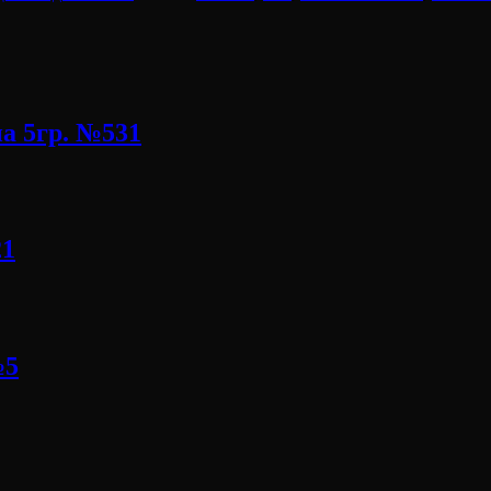
а 5гр. №531
21
№5