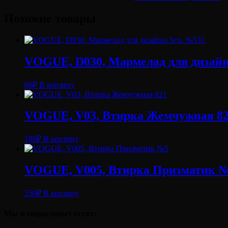
Гель
для
Похожие товары
дизайна
ногтей
"TNL"
№006
(розовый)
VOGUE, D030, Мармелад для дизайн
8
мл
60
₽
В корзину
VOGUE, V03, Втирка Жемчужная 8
180
₽
В корзину
VOGUE, V005, Втирка Призматик 
250
₽
В корзину
Мы в социальных сетях: