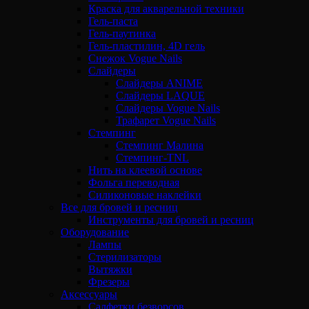
Краска для акварельной техники
Гель-паста
Гель-паутинка
Гель-пластилин, 4D гель
Снежок Vogue Nails
Слайдеры
Слайдеры ANIME
Слайдеры LAQUE
Слайдеры Vogue Nails
Трафарет Vogue Nails
Стемпинг
Стемпинг Малина
Стемпинг-TNL
Нить на клеевой основе
Фольга переводная
Силиконовые наклейки
Все для бровей и ресниц
Инструменты для бровей и ресниц
Оборудование
Лампы
Стерилизаторы
Вытяжки
Фрезеры
Аксессуары
Салфетки безворсов