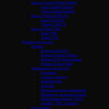
Базы и Топы Global Fashion
Базы Global Fashion
Топы Global Fashion
Базы и Топы ELPAZA
Базы ELPAZA
Топы ELPAZA
Базы и Топы TNL
Базы TNL
Топы TNL
Дизайн для ногтей
Втирка
Втирка ELPAZA
Втирка Global Fashion
Втирка TNL Professional
Втирка Vogue Nails
Украшения для ногтей
Бульонки
Стразы, жемчуг
Камифубуки
Блестки
Металлические украшения
Мармелад, меланж-сахарок
КОИ Рыбья чешуя “TNL”
Дизайн “TNL Сияние”
Гель-краска