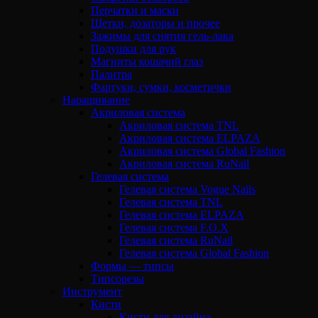
Перчатки и маски
Щетки, дозаторы и прочее
Зажимы для снятия гель-лака
Подушки для рук
Магниты кошачий глаз
Палитра
Фартуки, сумки, косметички
Наращивание
Акриловая система
Акриловая система TNL
Акриловая система ELPAZA
Акриловая система Global Fashion
Акриловая система RuNail
Гелевая система
Гелевая система Vogue Nails
Гелевая система TNL
Гелевая система ELPAZA
Гелевая система F.O.X
Гелевая система RuNail
Гелевая система Global Fashion
Формы — типсы
Типсорезы
Инструмент
Кисти
Кисти для дизайна