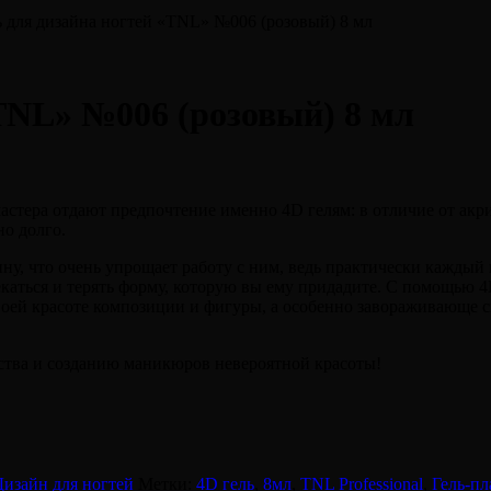
ь для дизайна ногтей «TNL» №006 (розовый) 8 мл
«TNL» №006 (розовый) 8 мл
ера отдают предпочтение именно 4D гелям: в отличие от акрила
но долго.
у, что очень упрощает работу с ним, ведь практически каждый к
текаться и терять форму, которую вы ему придадите. С помощью 
воей красоте композиции и фигуры, а особенно завораживающе 
ства и созданию маникюров невероятной красоты!
Дизайн для ногтей
Метки:
4D гель
,
8мл
,
TNL Professional
,
Гель-пл